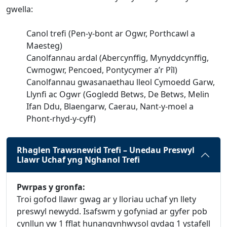
gwella:
Canol trefi (Pen-y-bont ar Ogwr, Porthcawl a
Maesteg)
Canolfannau ardal (Abercynffig, Mynyddcynffig,
Cwmogwr, Pencoed, Pontycymer a’r Pîl)
Canolfannau gwasanaethau lleol Cymoedd Garw,
Llynfi ac Ogwr (Gogledd Betws, De Betws, Melin
Ifan Ddu, Blaengarw, Caerau, Nant-y-moel a
Phont-rhyd-y-cyff)
Rhaglen Trawsnewid Trefi – Unedau Preswyl
Llawr Uchaf yng Nghanol Trefi
Pwrpas y gronfa:
Troi gofod llawr gwag ar y lloriau uchaf yn llety
preswyl newydd. Isafswm y gofyniad ar gyfer pob
cynllun yw 1 fflat hunangynhwysol gydag 1 ystafell