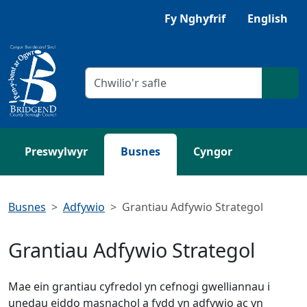
Neidio i'r Prif gynnwys
Gwrandewch gyda Browsealoud
Fy Nghyfrif
English
Meini prawf chwilio
Chwil
Preswylwyr
Busnes
Cyngor
Busnes
Adfywio
Grantiau Adfywio Strategol
Grantiau Adfywio Strategol
Mae ein grantiau cyfredol yn cefnogi gwelliannau i
unedau eiddo masnachol a fydd yn adfywio ac yn