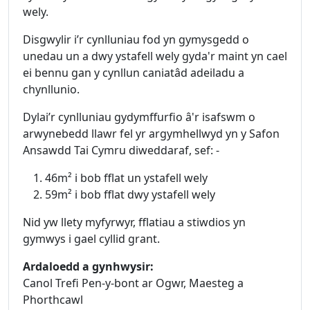
wely.
Disgwylir i’r cynlluniau fod yn gymysgedd o
unedau un a dwy ystafell wely gyda'r maint yn cael
ei bennu gan y cynllun caniatâd adeiladu a
chynllunio.
Dylai’r cynlluniau gydymffurfio â'r isafswm o
arwynebedd llawr fel yr argymhellwyd yn y Safon
Ansawdd Tai Cymru diweddaraf, sef: -
46m² i bob fflat un ystafell wely
59m² i bob fflat dwy ystafell wely
Nid yw llety myfyrwyr, fflatiau a stiwdios yn
gymwys i gael cyllid grant.
Ardaloedd a gynhwysir:
Canol Trefi Pen-y-bont ar Ogwr, Maesteg a
Phorthcawl