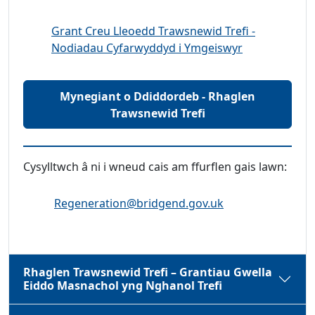
Grant Creu Lleoedd Trawsnewid Trefi -
Nodiadau Cyfarwyddyd i Ymgeiswyr
Mynegiant o Ddiddordeb - Rhaglen
Trawsnewid Trefi
Cysylltwch â ni i wneud cais am ffurflen gais lawn:
Cyfeiriad ebost:
Regeneration@bridgend.gov.uk
Rhaglen Trawsnewid Trefi – Grantiau Gwella
Eiddo Masnachol yng Nghanol Trefi