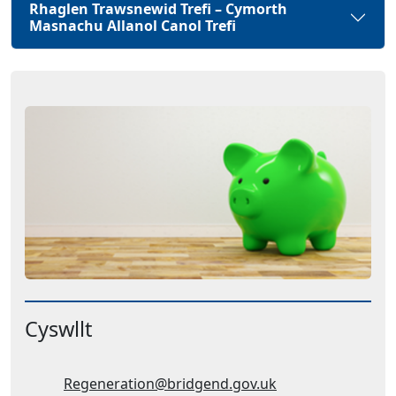
Rhaglen Trawsnewid Trefi – Cymorth
Masnachu Allanol Canol Trefi
Cyswllt
Cyfeiriad ebost:
Regeneration@bridgend.gov.uk