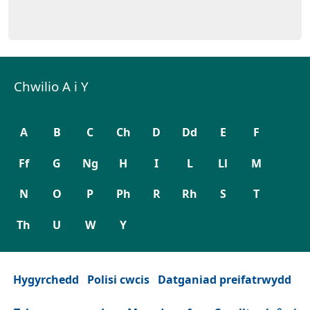
Chwilio A i Y
A
B
C
Ch
D
Dd
E
F
Ff
G
Ng
H
I
L
Ll
M
N
O
P
Ph
R
Rh
S
T
Th
U
W
Y
Hygyrchedd
Polisi cwcis
Datganiad preifatrwydd