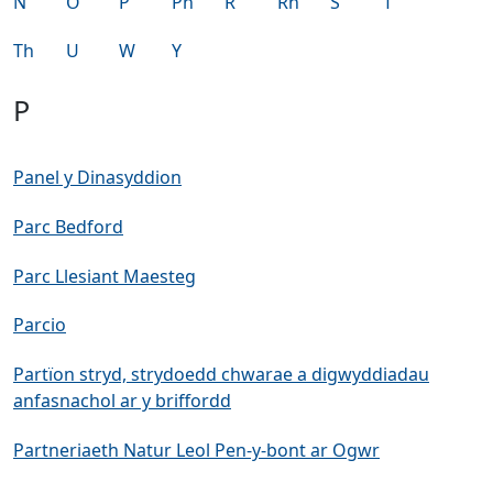
N
O
P
Ph
R
Rh
S
T
Th
U
W
Y
P
Panel y Dinasyddion
Parc Bedford
Parc Llesiant Maesteg
Parcio
Partïon stryd, strydoedd chwarae a digwyddiadau
anfasnachol ar y briffordd
Partneriaeth Natur Leol Pen-y-bont ar Ogwr