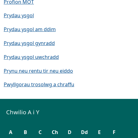
Profion MOT
Prydau ysgol
Prydau ysgol am ddim
Prydau ysgol gynradd
Prydau ysgol uwchradd
Prynu neu rentu tir neu eiddo
Pwyllgorau trosolwg a chraffu
Chwilio A i Y
A
B
C
Ch
D
Dd
E
F