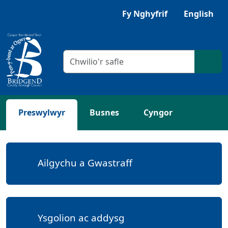
Neidio i'r Prif gynnwys
Gwrandewch gyda Browsealoud
Fy Nghyfrif
English
Meini prawf chwilio
Chwil
Preswylwyr
Busnes
Cyngor
Ailgychu a Gwastraff
Ysgolion ac addysg