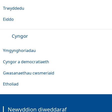
Trwyddedu
Eiddo
Cyngor
Ymgynghoriadau
Cyngor a democratiaeth
Gwasanaethau cwsmeriaid
Etholiad
Newyddion diweddaraf