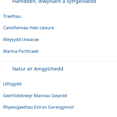
Hamdden, diwylliant a llyfrgelloedd
Traethau
Canolfannau Halo Leisure
Meysydd chwarae
Marina Porthcawl
Natur a’r Amgylchedd
Llifogydd
Gwirfoddolwyr Mannau Gwyrdd
Rhywogaethau Estron Goresgynnol