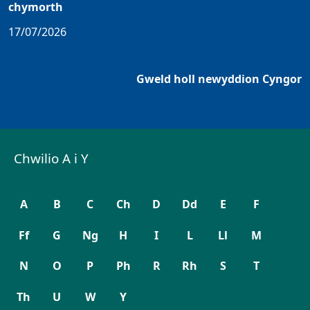
chymorth
17/07/2026
Gweld holl newyddion Cyngor
Chwilio A i Y
A
B
C
Ch
D
Dd
E
F
Ff
G
Ng
H
I
L
Ll
M
N
O
P
Ph
R
Rh
S
T
Th
U
W
Y