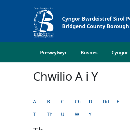
Neidio i'r Prif gynnwys
Cyngor Bwrdeistref Sirol 
Bridgend County Borough 
Preswylwyr
Busnes
Cyngor
Chwilio A i Y
A
B
C
Ch
D
Dd
E
T
Th
U
W
Y