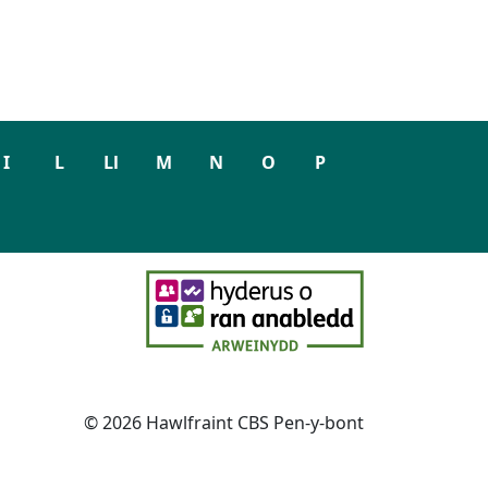
I
L
Ll
M
N
O
P
© 2026 Hawlfraint CBS Pen-y-bont