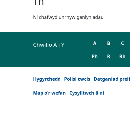
Th
Ni chafwyd unrhyw ganlyniadau
A
B
C
Chwilio A i Y
Ph
R
Rh
Hygyrchedd
Polisi cwcis
Datganiad prei
Map o’r wefan
Cysylltwch â ni
Facebook
(Yn agor mewn tab neu ffenest ne
YouTube
(Yn agor mewn tab neu ffen
Instagram
(Yn agor mewn tab n
Twitter
(Yn agor mewn