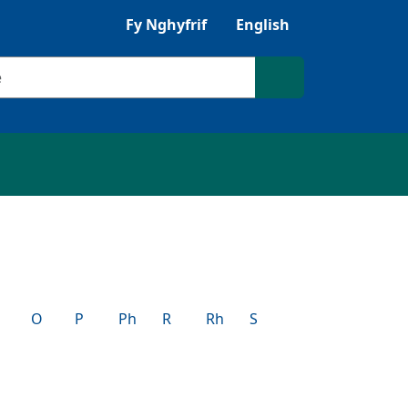
Gwrandewch gyda Browsealoud
Fy Nghyfrif
English
ilio
Chwilio'r safle
O
P
Ph
R
Rh
S