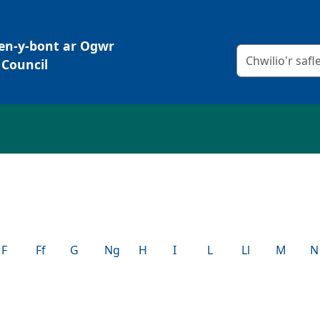
Pen-y-bont ar Ogwr
Meini prawf chw
Council
F
Ff
G
Ng
H
I
L
Ll
M
N