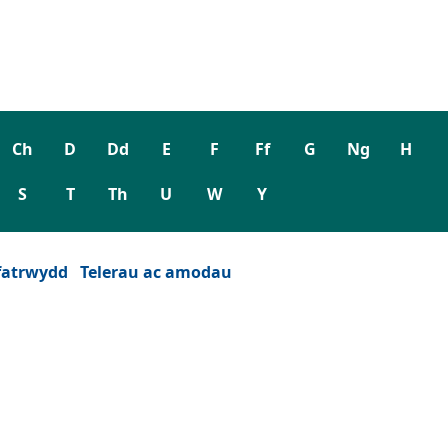
Ch
D
Dd
E
F
Ff
G
Ng
H
S
T
Th
U
W
Y
fatrwydd
Telerau ac amodau
wydd)
est newydd)
eu ffenest newydd)
 tab neu ffenest newydd)