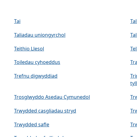
Tai
Ta
Taliadau uniongyrchol
Ta
Teithio Llesol
Te
Toiledau cyhoeddus
Tr
Trefnu digwyddiad
Tr
tyl
Trosglwyddo Asedau Cymunedol
Tr
Trwydded casgliadau stryd
Tr
Trwydded safle
Trw