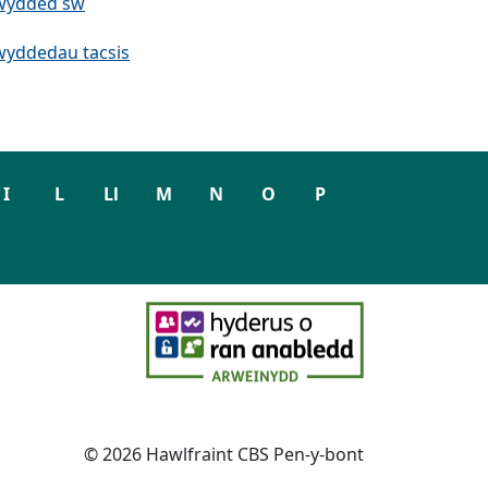
wydded sŵ
wyddedau tacsis
I
L
Ll
M
N
O
P
© 2026 Hawlfraint CBS Pen-y-bont