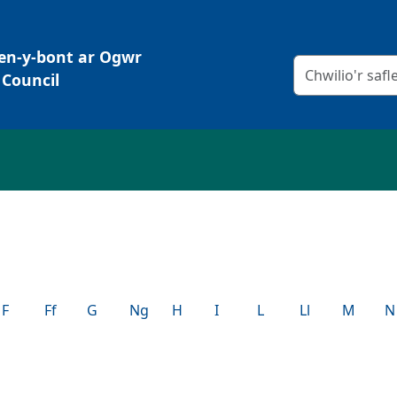
Pen-y-bont ar Ogwr
Meini prawf chw
Council
F
Ff
G
Ng
H
I
L
Ll
M
N