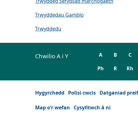
Trwydded sefydliad marchogaeth
Trwyddedau Gamblo
Trwyddedu
A
B
C
Chwilio A i Y
Ph
R
Rh
Hygyrchedd
Polisi cwcis
Datganiad prei
Map o’r wefan
Cysylltwch â ni
Facebook
(Yn agor mewn tab neu ffenest ne
YouTube
(Yn agor mewn tab neu ffen
Instagram
(Yn agor mewn tab n
Twitter
(Yn agor mewn