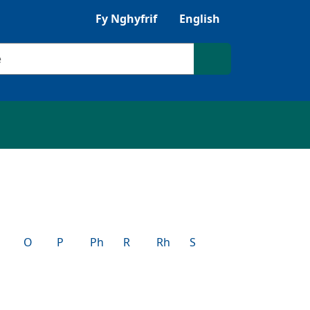
Gwrandewch gyda Browsealoud
Fy Nghyfrif
English
ilio
Chwilio'r safle
O
P
Ph
R
Rh
S