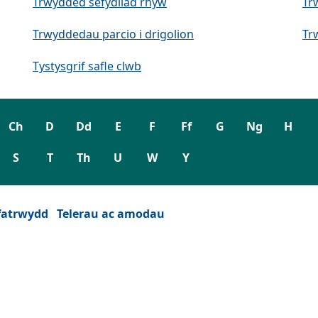
Trwydded sefydliad rhyw
Tr
Trwyddedau parcio i drigolion
Tr
Tystysgrif safle clwb
Ch
D
Dd
E
F
Ff
G
Ng
H
S
T
Th
U
W
Y
fatrwydd
Telerau ac amodau
wydd)
est newydd)
eu ffenest newydd)
 tab neu ffenest newydd)