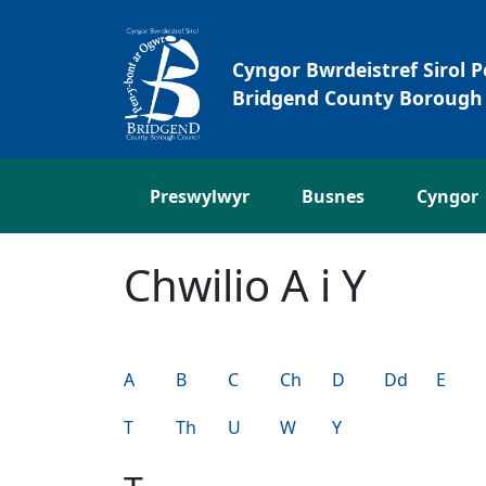
Neidio i'r Prif gynnwys
Cyngor Bwrdeistref Sirol 
Bridgend County Borough 
Preswylwyr
Busnes
Cyngor
Chwilio A i Y
A
B
C
Ch
D
Dd
E
T
Th
U
W
Y