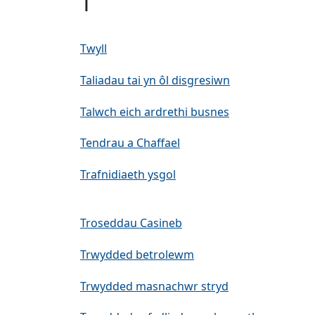
T
Twyll
Taliadau tai yn ôl disgresiwn
Talwch eich ardrethi busnes
Tendrau a Chaffael
Trafnidiaeth ysgol
Troseddau Casineb
Trwydded betrolewm
Trwydded masnachwr stryd