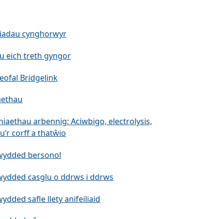
liadau cynghorwyr
lu eich treth gyngor
leofal Bridgelink
aethau
iniaethau arbennig: Aciwbigo, electrolysis,
lu’r corff a thatŵio
wydded bersonol
wydded casglu o ddrws i ddrws
ydded safle llety anifeiliaid