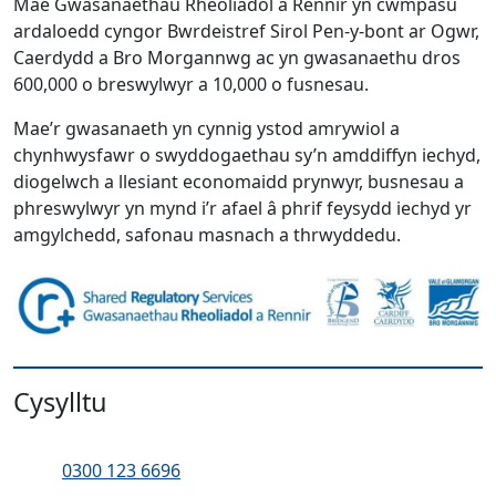
Mae Gwasanaethau Rheoliadol a Rennir yn cwmpasu
ardaloedd cyngor Bwrdeistref Sirol Pen-y-bont ar Ogwr,
Caerdydd a Bro Morgannwg ac yn gwasanaethu dros
600,000 o breswylwyr a 10,000 o fusnesau.
Mae’r gwasanaeth yn cynnig ystod amrywiol a
chynhwysfawr o swyddogaethau sy’n amddiffyn iechyd,
diogelwch a llesiant economaidd prynwyr, busnesau a
phreswylwyr yn mynd i’r afael â phrif feysydd iechyd yr
amgylchedd, safonau masnach a thrwyddedu.
Cysylltu
Ffôn:
0300 123 6696