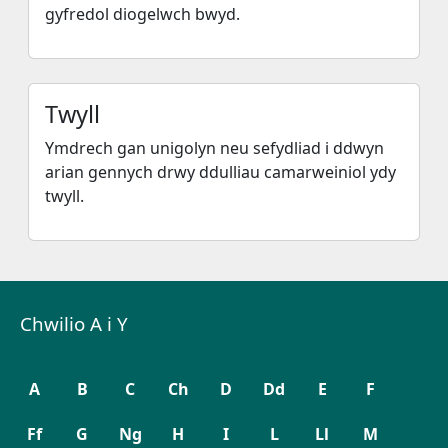
gyfredol diogelwch bwyd.
Twyll
Ymdrech gan unigolyn neu sefydliad i ddwyn
arian gennych drwy ddulliau camarweiniol ydy
twyll.
Chwilio A i Y
A
B
C
Ch
D
Dd
E
F
Ff
G
Ng
H
I
L
Ll
M