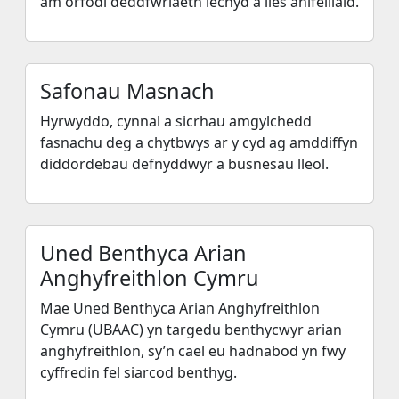
am orfodi deddfwriaeth iechyd a lles anifeiliaid.
Safonau Masnach
Hyrwyddo, cynnal a sicrhau amgylchedd
fasnachu deg a chytbwys ar y cyd ag amddiffyn
diddordebau defnyddwyr a busnesau lleol.
Uned Benthyca Arian
Anghyfreithlon Cymru
Mae Uned Benthyca Arian Anghyfreithlon
Cymru (UBAAC) yn targedu benthycwyr arian
anghyfreithlon, sy’n cael eu hadnabod yn fwy
cyffredin fel siarcod benthyg.