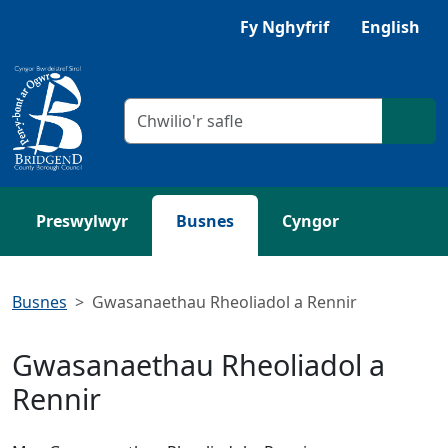
Neidio i'r Prif gynnwys
Gwrandewch gyda Browsealoud
Fy Nghyfrif
English
Meini prawf chwilio
Chwil
Preswylwyr
Busnes
Cyngor
Busnes
Gwasanaethau Rheoliadol a Rennir
Gwasanaethau Rheoliadol a
Rennir