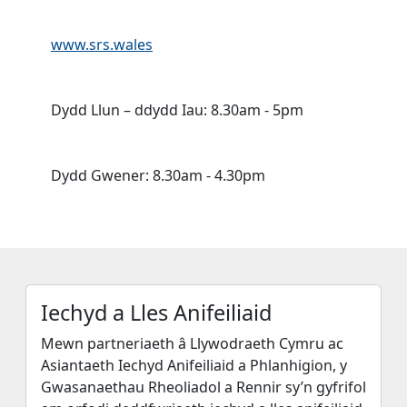
Gwefan:
www.srs.wales
Oriau Agor 1:
Dydd Llun – ddydd Iau: 8.30am - 5pm
Oriau Agor 2:
Dydd Gwener: 8.30am - 4.30pm
Iechyd a Lles Anifeiliaid
Mewn partneriaeth â Llywodraeth Cymru ac
Asiantaeth Iechyd Anifeiliaid a Phlanhigion, y
Gwasanaethau Rheoliadol a Rennir sy’n gyfrifol