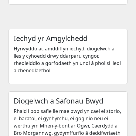
Iechyd yr Amgylchedd
Hyrwyddo ac amddiffyn iechyd, diogelwch a
lles y cyhoedd drwy ddarparu cyngor,
rheoleiddio a gorfodaeth yn unol â pholisi lleol
a chenedlaethol.
Diogelwch a Safonau Bwyd
Rhaid i bob safle lle mae bwyd yn cael ei storio,
ei baratoi, ei gynhyrchu, ei goginio neu ei
werthu ym Mhen-y-bont ar Ogwr, Caerdydd a
Bro Morgannwg, gydymffurfio â deddfwriaeth