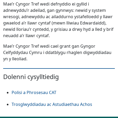
Mae’r Cyngor Tref wedi defnyddio ei gyllid i
adnewyddu’r adeilad, gan gynnwys: newid y system
wresogi, adnewyddu ac ailaddurno ystafelloedd y llawr
gwaelod a’r llawr cyntaf (mewn lliwiau Edwardaidd),
newid lloriau’r cyntedd, y grisiau a drwy hyd a lled y brif
neuadd a’r llawr cyntaf.
Mae’r Cyngor Tref wedi cael grant gan Gyngor
Celfyddydau Cymru i ddatblygu rhaglen digwyddiadau
yn y lleoliad.
Dolenni cysylltiedig
Polisi a Phrosesau CAT
Trosglwyddiadau ac Astudiaethau Achos