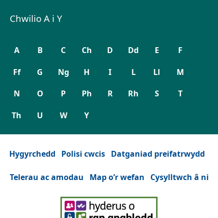
Chwilio A i Y
A
B
C
Ch
D
Dd
E
F
Ff
G
Ng
H
I
L
Ll
M
N
O
P
Ph
R
Rh
S
T
Th
U
W
Y
Hygyrchedd
Polisi cwcis
Datganiad preifatrwydd
Telerau ac amodau
Map o’r wefan
Cysylltwch â ni