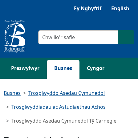
Neidio i'r Prif gynnwys
Gwrandewch gyda Browsealoud
Fy Nghyfrif
English
Meini prawf chwilio
Chwil
Preswylwyr
Busnes
Cyngor
Busnes
Trosglwyddo Asedau Cymunedol
Trosglwyddiadau ac Astudiaethau Achos
Trosglwyddo Asedau Cymunedol Tŷ Carnegie