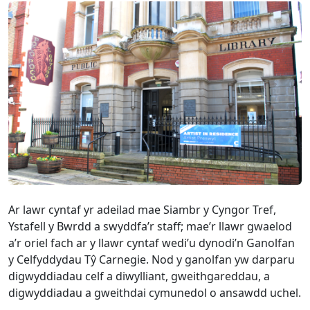
Ar lawr cyntaf yr adeilad mae Siambr y Cyngor Tref,
Ystafell y Bwrdd a swyddfa’r staff; mae’r llawr gwaelod
a’r oriel fach ar y llawr cyntaf wedi’u dynodi’n Ganolfan
y Celfyddydau Tŷ Carnegie. Nod y ganolfan yw darparu
digwyddiadau celf a diwylliant, gweithgareddau, a
digwyddiadau a gweithdai cymunedol o ansawdd uchel.