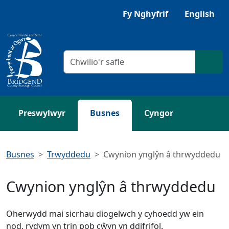
Neidio i'r Prif gynnwys
Gwrandewch gyda Browsealoud
Fy Nghyfrif
English
Meini prawf chwilio
Chwil
Preswylwyr
Busnes
Cyngor
Busnes
Trwyddedu
Cwynion ynglŷn â thrwyddedu
Cwynion ynglŷn â thrwyddedu
Oherwydd mai sicrhau diogelwch y cyhoedd yw ein
nod, rydym yn trin pob cŵyn yn ddifrifol.