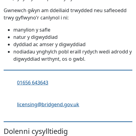
Gwnewch gŵyn am ddeiliaid trwydded neu safleoedd
trwy gyflwyno’r canlynol i ni:
manylion y safle
natur y digwyddiad
dyddiad ac amser y digwyddiad
nodiadau ynghylch pobl eraill rydych wedi adrodd y
digwyddiad wrthynt, os o gwbl.
Ffôn:
01656 643643
Cyfeiriad ebost:
licensing@bridgend.gov.uk
Dolenni cysylltiedig