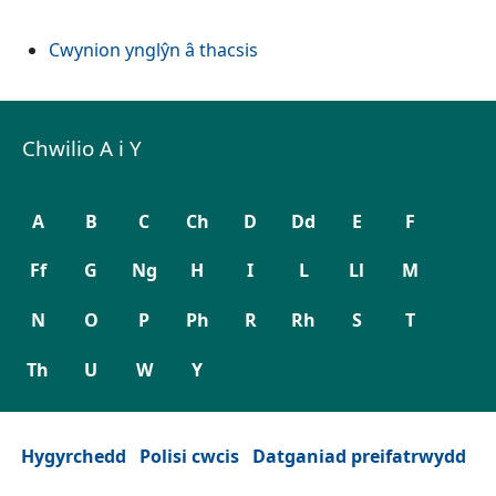
Cwynion ynglŷn â thacsis
Chwilio A i Y
A
B
C
Ch
D
Dd
E
F
Ff
G
Ng
H
I
L
Ll
M
N
O
P
Ph
R
Rh
S
T
Th
U
W
Y
Hygyrchedd
Polisi cwcis
Datganiad preifatrwydd