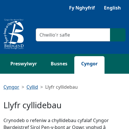
Neidio i'r Prif gynnwys
Gwrandewch gyda Browsealoud
Fy Nghyfrif
English
Meini prawf chwilio
Chwil
Preswylwyr
Busnes
Cyngor
Cyngor
Cyllid
Llyfr cyllidebau
Llyfr cyllidebau
Crynodeb o refeniw a chyllidebau cyfalaf Cyngor
Bwrdeistref Sirol Pen-y-bont ar Ogwr, ynghyd â