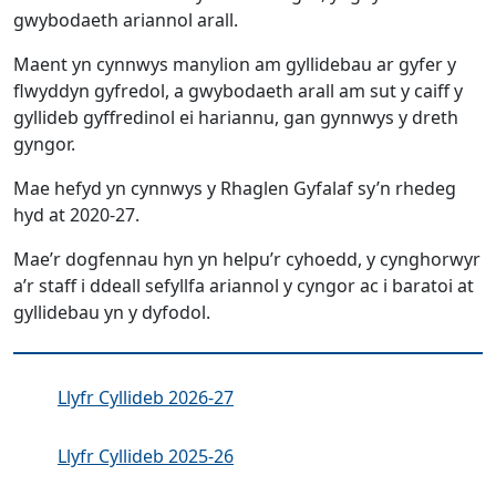
gwybodaeth ariannol arall.
Maent yn cynnwys manylion am gyllidebau ar gyfer y
flwyddyn gyfredol, a gwybodaeth arall am sut y caiff y
gyllideb gyffredinol ei hariannu, gan gynnwys y dreth
gyngor.
Mae hefyd yn cynnwys y Rhaglen Gyfalaf sy’n rhedeg
hyd at 2020-27.
Mae’r dogfennau hyn yn helpu’r cyhoedd, y cynghorwyr
a’r staff i ddeall sefyllfa ariannol y cyngor ac i baratoi at
gyllidebau yn y dyfodol.
Llyfr Cyllideb 2026-27
Llyfr Cyllideb 2025-26