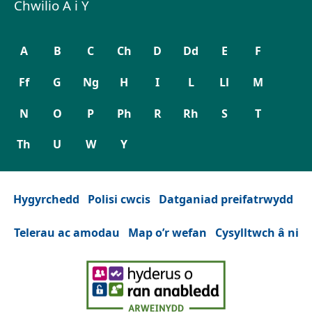
Chwilio A i Y
A
B
C
Ch
D
Dd
E
F
Ff
G
Ng
H
I
L
Ll
M
N
O
P
Ph
R
Rh
S
T
Th
U
W
Y
Hygyrchedd
Polisi cwcis
Datganiad preifatrwydd
Telerau ac amodau
Map o’r wefan
Cysylltwch â ni