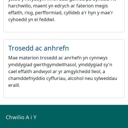
harchwilio, maent yn edrych ar faterion megis
effaith, risg, perfformiad, cyllideb a'r hyn y mae'r
cyhoedd yn ei feddwl.
Trosedd ac anhrefn
Mae materion trosedd ac anrhefn yn cynnwys
ymddygiad gwrthgymdeithasol, ymddygiad sy'n
cael effaith andwyol ar yr amgylchedd lleol, a
chamddefnyddio cyffuriau, alcohol neu sylweddau
eraill.
Chwilio A i Y