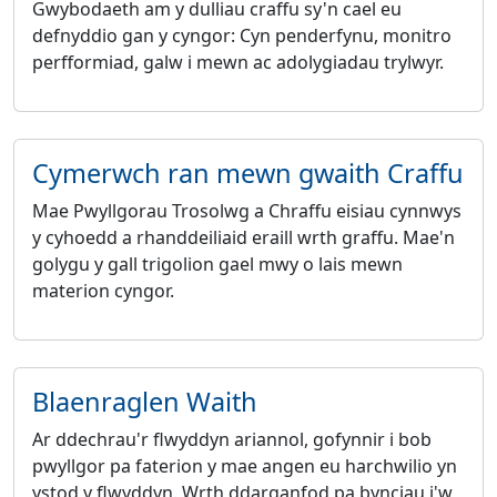
Gwybodaeth am y dulliau craffu sy'n cael eu
defnyddio gan y cyngor: Cyn penderfynu, monitro
perfformiad, galw i mewn ac adolygiadau trylwyr.
Cymerwch ran mewn gwaith Craffu
Mae Pwyllgorau Trosolwg a Chraffu eisiau cynnwys
y cyhoedd a rhanddeiliaid eraill wrth graffu. Mae'n
golygu y gall trigolion gael mwy o lais mewn
materion cyngor.
Blaenraglen Waith
Ar ddechrau'r flwyddyn ariannol, gofynnir i bob
pwyllgor pa faterion y mae angen eu harchwilio yn
ystod y flwyddyn. Wrth ddarganfod pa bynciau i'w