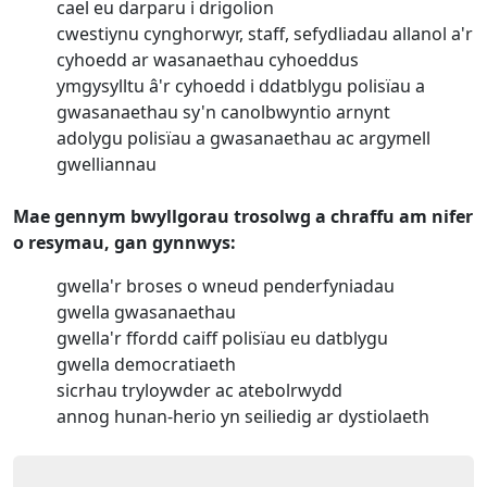
cael eu darparu i drigolion
cwestiynu cynghorwyr, staff, sefydliadau allanol a'r
cyhoedd ar wasanaethau cyhoeddus
ymgysylltu â'r cyhoedd i ddatblygu polisïau a
gwasanaethau sy'n canolbwyntio arnynt
adolygu polisïau a gwasanaethau ac argymell
gwelliannau
Mae gennym bwyllgorau trosolwg a chraffu am nifer
o resymau, gan gynnwys:
gwella'r broses o wneud penderfyniadau
gwella gwasanaethau
gwella'r ffordd caiff polisïau eu datblygu
gwella democratiaeth
sicrhau tryloywder ac atebolrwydd
annog hunan-herio yn seiliedig ar dystiolaeth