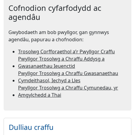
Cofnodion cyfarfodydd ac
agendâu
Gwybodaeth am bob pwyllgor, gan gynnwys
agendâu, papurau a chofnodion:
Trosolwg Corfforaethol a’r Pwyllgor Craffu
Pwyllgor Trosolwg a Chraffu Addysg a
Gwasanaethau Ieuenctid
Pwyllgor Trosolwg a Chraffu Gwasanaethau
Cymdeithasol, Iechyd a Lles
Pwyllgor Trosolwg a Chraffu Cymunedau, yr
Amgylchedd a Thai
Dulliau craffu