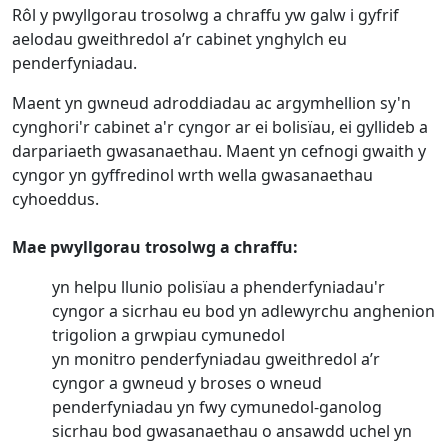
Rôl y pwyllgorau trosolwg a chraffu yw galw i gyfrif
aelodau gweithredol a’r cabinet ynghylch eu
penderfyniadau.
Maent yn gwneud adroddiadau ac argymhellion sy'n
cynghori'r cabinet a'r cyngor ar ei bolisïau, ei gyllideb a
darpariaeth gwasanaethau. Maent yn cefnogi gwaith y
cyngor yn gyffredinol wrth wella gwasanaethau
cyhoeddus.
Mae pwyllgorau trosolwg a chraffu:
yn helpu llunio polisïau a phenderfyniadau'r
cyngor a sicrhau eu bod yn adlewyrchu anghenion
trigolion a grwpiau cymunedol
yn monitro penderfyniadau gweithredol a’r
cyngor a gwneud y broses o wneud
penderfyniadau yn fwy cymunedol-ganolog
sicrhau bod gwasanaethau o ansawdd uchel yn