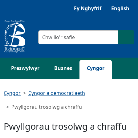
Neidio i'r Prif gynnwys
Gwrandewch gyda Browsealoud
Fy Nghyfrif
English
Meini prawf chwilio
Chwil
Preswylwyr
Busnes
Cyngor
Cyngor
Cyngor a democratiaeth
Pwyllgorau trosolwg a chraffu
Pwyllgorau trosolwg a chraffu