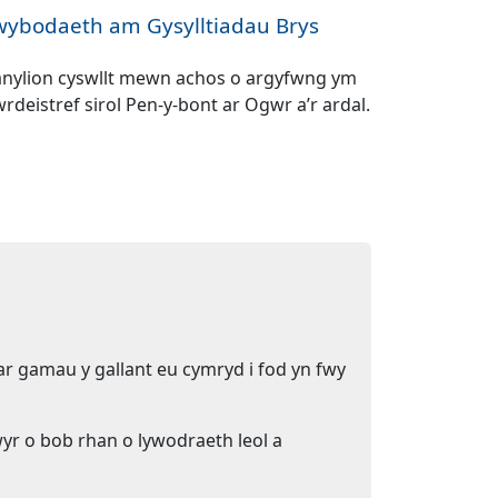
ybodaeth am Gysylltiadau Brys
nylion cyswllt mewn achos o argyfwng ym
rdeistref sirol Pen-y-bont ar Ogwr a’r ardal.
r gamau y gallant eu cymryd i fod yn fwy
r o bob rhan o lywodraeth leol a