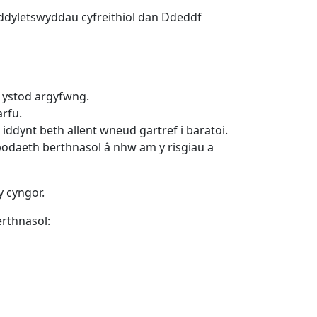
 ddyletswyddau cyfreithiol dan Ddeddf
 ystod argyfwng.
arfu.
dynt beth allent wneud gartref i baratoi.
odaeth berthnasol â nhw am y risgiau a
 cyngor.
erthnasol: