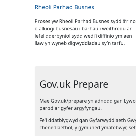
Rheoli Parhad Busnes
Proses yw Rheoli Parhad Busnes sydd â’r n
o alluogi busnesau i barhau i weithredu ar
lefel dderbyniol sydd wedi’i diffinio ymlaen
llaw yn wyneb digwyddiadau sy’n tarfu.
Gov.uk Prepare
Mae Gov.uk/prepare yn adnodd gan Lywodra
parod ar gyfer argyfyngau.
Fe'i ddatblygwyd gan Gyfarwyddiaeth Gwy
chenedlaethol, y gymuned ymatebwyr, sefy