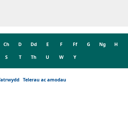
Ch
D
Dd
E
F
Ff
G
Ng
H
S
T
Th
U
W
Y
fatrwydd
Telerau ac amodau
wydd)
est newydd)
eu ffenest newydd)
 tab neu ffenest newydd)