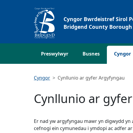
Neidio i'r Prif gynnwys
Cyngor Bwrdeistref Sirol 
Bridgend County Borough 
Preswylwyr
Busnes
Cyngor
Cyngor
Cynllunio ar gyfer Argyfyngau
Cynllunio ar gyfe
Er nad yw argyfyngau mawr yn digwydd yn a
cefnogi ein cymunedau i ymdopi ac adfer ar