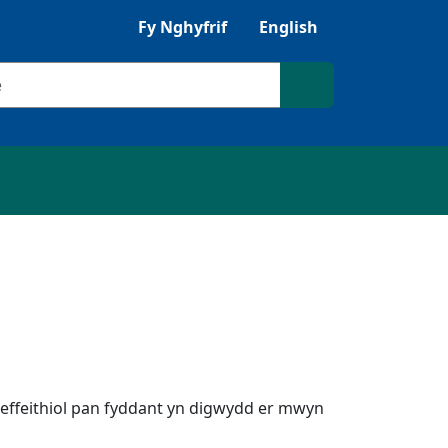
Gwrandewch gyda Browsealoud
Fy Nghyfrif
English
ilio
Chwilio'r safle
effeithiol pan fyddant yn digwydd er mwyn