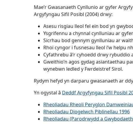
Mae’r Gwasanaeth Cynllunio ar gyfer Argyfyn
Argyfyngau Sifil Posibl (2004) drwy:
Asesu risgiau lleol fel ein bod yn gwybod
Ysgrifennu a chynnal cynlluniau ar gyfe
Sicrhau bod gennym gynlluniau ar wait
Rhoi cyngor i fusnesau lleol i’w helpu 
Cyfathrebu â’r cyhoedd drwy rybuddio a
Gweithio’n agos gydag asiantaethau pa
wynebwn ledled y Fwrdeistref Sirol.
Rydym hefyd yn darparu gwasanaeth ar ddyl
Yn ogystal â
Deddf Argyfyngau Sifil Posibl 2
Rheoliadau Rheoli Peryglon Damweini
Rheoliadau Diogelwch Piblinellau 1996
Rheoliadau (Parodrwydd a Gwybodaeth