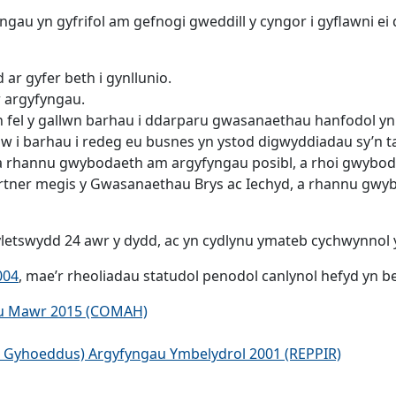
gau yn gyfrifol am gefnogi gweddill y cyngor i gyflawni ei
 ar gyfer beth i gynllunio.
r argyfyngau.
h fel y gallwn barhau i ddarparu gwasanaethau hanfodol yn
nhw i barhau i redeg eu busnes yn ystod digwyddiadau sy’n t
 rhannu gwybodaeth am argyfyngau posibl, a rhoi gwybod id
rtner megis y Gwasanaethau Brys ac Iechyd, a rhannu gwyb
etswydd 24 awr y dydd, ac yn cydlynu ymateb cychwynnol y
004
, mae’r rheoliadau statudol penodol canlynol hefyd yn b
au Mawr 2015 (COMAH)
 Gyhoeddus) Argyfyngau Ymbelydrol 2001 (REPPIR)