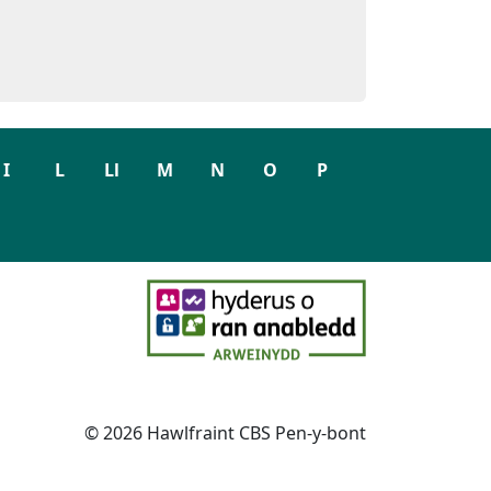
I
L
Ll
M
N
O
P
© 2026 Hawlfraint CBS Pen-y-bont