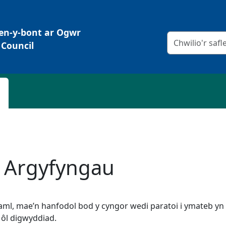
Pen-y-bont ar Ogwr
Meini prawf chw
Council
r Argyfyngau
ml, mae’n hanfodol bod y cyngor wedi paratoi i ymateb yn 
 ôl digwyddiad.