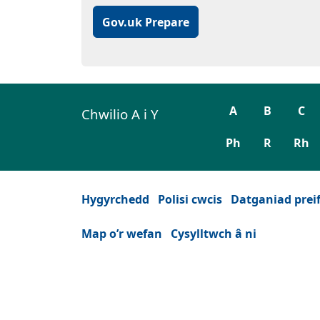
Gov.uk Prepare
A
B
C
Chwilio A i Y
Ph
R
Rh
Hygyrchedd
Polisi cwcis
Datganiad prei
Map o’r wefan
Cysylltwch â ni
Facebook
(Yn agor mewn tab neu ffenest ne
YouTube
(Yn agor mewn tab neu ffen
Instagram
(Yn agor mewn tab n
Twitter
(Yn agor mewn