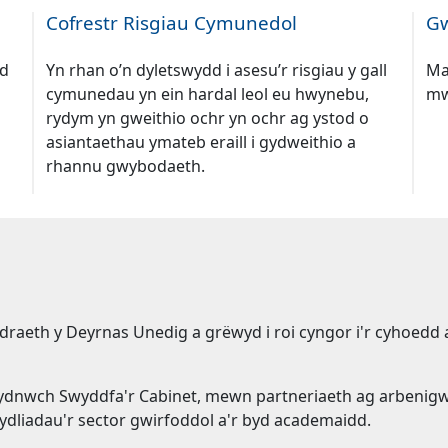
Cofrestr Risgiau Cymunedol
Gw
od
Yn rhan o’n dyletswydd i asesu’r risgiau y gall
Ma
cymunedau yn ein hardal leol eu hwynebu,
mw
rydym yn gweithio ochr yn ochr ag ystod o
asiantaethau ymateb eraill i gydweithio a
rhannu gwybodaeth.
eth y Deyrnas Unedig a grëwyd i roi cyngor i'r cyhoedd a
dnwch Swyddfa'r Cabinet, mewn partneriaeth ag arbenigwy
dliadau'r sector gwirfoddol a'r byd academaidd.