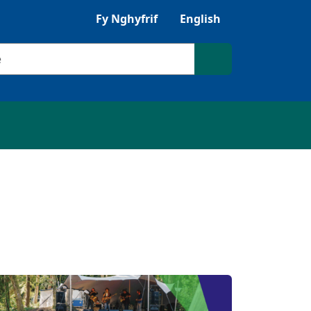
Gwrandewch gyda Browsealoud
Fy Nghyfrif
English
ilio
Chwilio'r safle