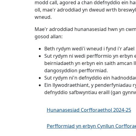
modd call, agored a chan ddefnyddio ein har
oll, mae'r adroddiad yn dweud wrth breswylwy
wneud.
Mae'r adroddiad hunanasesiad hwn yn cwmpas
gosod allan:
Beth rydym wedi'i wneud i fynd i'r afae
Sut rydym ni wedi perfformio yn erbyn e
beirniadaeth yn erbyn ein saith amcan l
dangosyddion perfformiad.
Sut rydym ni'n defnyddio ein hadnoddau,
Ein llywodraethiant, y penderfyniadau 
defnyddio safbwyntiau eraill (gan gynnwy
Hunanasesiad Corfforaethol 2024-25
Perfformiad yn erbyn Cynllun Corffora