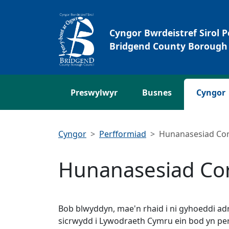
Neidio i'r Prif gynnwys
Cyngor Bwrdeistref Sirol 
Bridgend County Borough 
Preswylwyr
Busnes
Cyngor
Cyngor
Perfformiad
Hunanasesiad Cor
Hunanasesiad Cor
Bob blwyddyn, mae'n rhaid i ni gyhoeddi a
sicrwydd i Lywodraeth Cymru ein bod yn p