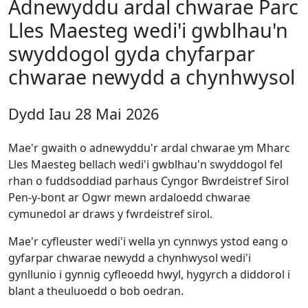
Adnewyddu ardal chwarae Parc
Lles Maesteg wedi'i gwblhau'n
swyddogol gyda chyfarpar
chwarae newydd a chynhwysol
Dydd Iau 28 Mai 2026
Mae'r gwaith o adnewyddu'r ardal chwarae ym Mharc
Lles Maesteg bellach wedi'i gwblhau'n swyddogol fel
rhan o fuddsoddiad parhaus Cyngor Bwrdeistref Sirol
Pen-y-bont ar Ogwr mewn ardaloedd chwarae
cymunedol ar draws y fwrdeistref sirol.
Mae'r cyfleuster wedi'i wella yn cynnwys ystod eang o
gyfarpar chwarae newydd a chynhwysol wedi'i
gynllunio i gynnig cyfleoedd hwyl, hygyrch a diddorol i
blant a theuluoedd o bob oedran.