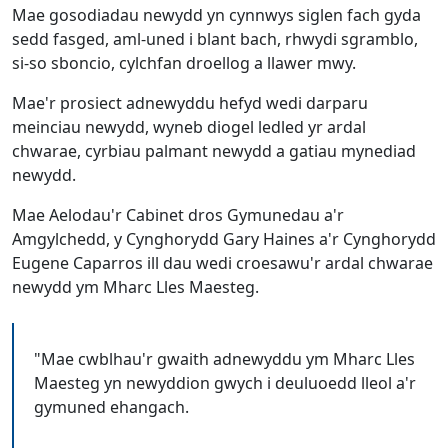
Mae gosodiadau newydd yn cynnwys siglen fach gyda
sedd fasged, aml-uned i blant bach, rhwydi sgramblo,
si-so sboncio, cylchfan droellog a llawer mwy.
Mae'r prosiect adnewyddu hefyd wedi darparu
meinciau newydd, wyneb diogel ledled yr ardal
chwarae, cyrbiau palmant newydd a gatiau mynediad
newydd.
Mae Aelodau'r Cabinet dros Gymunedau a'r
Amgylchedd, y Cynghorydd Gary Haines a'r Cynghorydd
Eugene Caparros ill dau wedi croesawu'r ardal chwarae
newydd ym Mharc Lles Maesteg.
"Mae cwblhau'r gwaith adnewyddu ym Mharc Lles
Maesteg yn newyddion gwych i deuluoedd lleol a'r
gymuned ehangach.