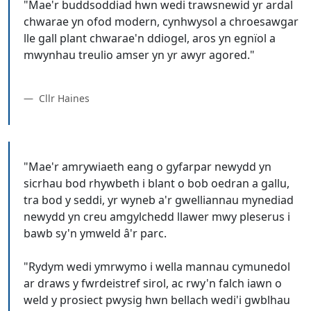
"Mae'r buddsoddiad hwn wedi trawsnewid yr ardal
chwarae yn ofod modern, cynhwysol a chroesawgar
lle gall plant chwarae'n ddiogel, aros yn egnïol a
mwynhau treulio amser yn yr awyr agored."
Cllr Haines
"Mae'r amrywiaeth eang o gyfarpar newydd yn
sicrhau bod rhywbeth i blant o bob oedran a gallu,
tra bod y seddi, yr wyneb a'r gwelliannau mynediad
newydd yn creu amgylchedd llawer mwy pleserus i
bawb sy'n ymweld â'r parc.
"Rydym wedi ymrwymo i wella mannau cymunedol
ar draws y fwrdeistref sirol, ac rwy'n falch iawn o
weld y prosiect pwysig hwn bellach wedi'i gwblhau