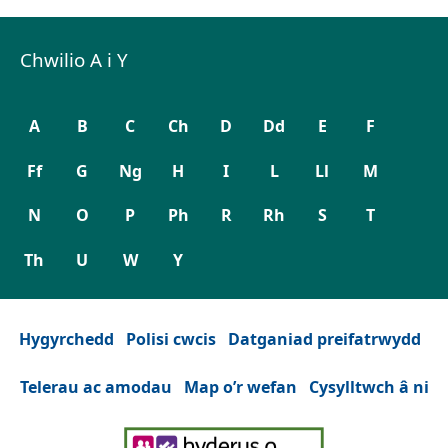
Chwilio A i Y
A
B
C
Ch
D
Dd
E
F
Ff
G
Ng
H
I
L
Ll
M
N
O
P
Ph
R
Rh
S
T
Th
U
W
Y
Hygyrchedd
Polisi cwcis
Datganiad preifatrwydd
Telerau ac amodau
Map o’r wefan
Cysylltwch â ni