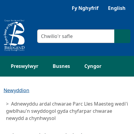
Neidio i'r Prif gynnwys
Gwrandewch gyda Browsealoud
Fy Nghyfrif
English
Meini prawf chwilio
Chwil
Preswylwyr
Busnes
Cyngor
Newyddion
Adnewyddu ardal chwarae Parc Lles Maesteg wedi'i
gwblhau'n swyddogol gyda chyfarpar chwarae
newydd a chynhwysol