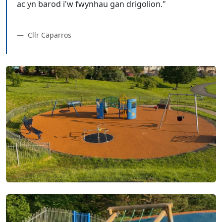
ac yn barod i'w fwynhau gan drigolion."
Cllr Caparros