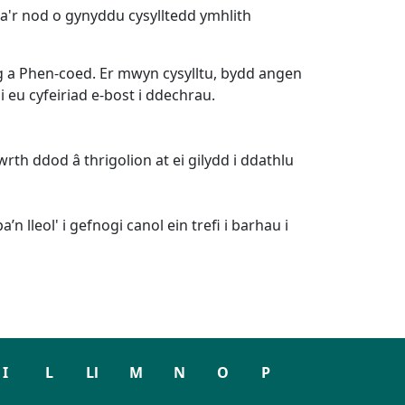
a'r nod o gynyddu cysylltedd ymhlith
 a Phen-coed. Er mwyn cysylltu, bydd angen
 eu cyfeiriad e-bost i ddechrau.
h ddod â thrigolion at ei gilydd i ddathlu
 lleol' i gefnogi canol ein trefi i barhau i
I
L
Ll
M
N
O
P