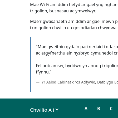
Mae Wi-Fi am ddim hefyd ar gael yng nghanol
trigolion, busnesau ac ymwelwyr.
Mae'r gwasanaeth am ddim ar gael mewn ped
i unigolion chwilio eu gosodiadau rhwydwait
"Mae gweithio gyda'n partneriaid i ddarp
ac atgyfnerthu ein hysbryd cymunedol cr
Fel bob amser, byddwn yn annog trigolion i
Yr Aelod Cabinet dros Adfywio, Datblygu E
A
B
C
Chwilio A i Y