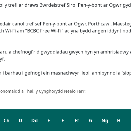
 y trefi ar draws Bwrdeistref Sirol Pen-y-bont ar Ogwr gyd
air canol tref sef Pen-y-bont ar Ogwr, Porthcawl, Maesteg
h Wi-Fi am "BCBC Free Wi-Fi" ac yna bydd angen iddynt nodi
aru a chefnogi'r digwyddiadau gwych hyn yn amhrisiadwy wrt
yf.
 barhau i gefnogi ein masnachwyr lleol, annibynnol a 'siopa’n
conomaidd a Thai, y Cynghorydd Neelo Farr:
Ch
D
Dd
E
F
Ff
G
Ng
H