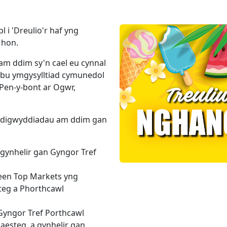
 i 'Dreulio'r haf yng
 hon.
am ddim sy'n cael eu cynnal
ybu ymgysylltiad cymunedol
 Pen-y-bont ar Ogwr,
.
 ddigwyddiadau am ddim gan
gynhelir gan Gyngor Tref
een Top Markets yng
teg a Phorthcawl
Gyngor Tref Porthcawl
aesteg, a gynhelir gan