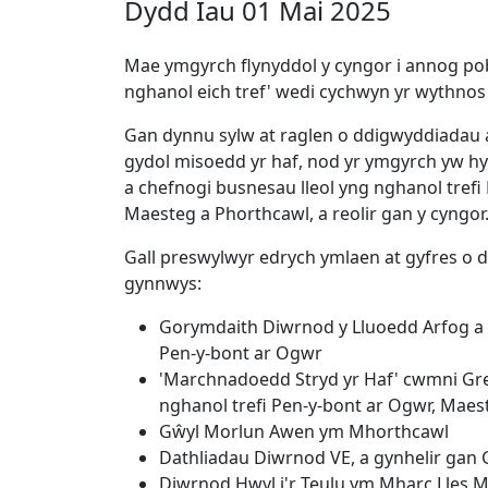
Dydd Iau 01 Mai 2025
Mae ymgyrch flynyddol y cyngor i annog pobl
nghanol eich tref' wedi cychwyn yr wythnos
Gan dynnu sylw at raglen o ddigwyddiadau 
gydol misoedd yr haf, nod yr ymgyrch yw h
a chefnogi busnesau lleol yng nghanol trefi
Maesteg a Phorthcawl, a reolir gan y cyngor
Gall preswylwyr edrych ymlaen at gyfres o
gynnwys:
Gorymdaith Diwrnod y Lluoedd Arfog a 
Pen-y-bont ar Ogwr
'Marchnadoedd Stryd yr Haf' cwmni Gr
nghanol trefi Pen-y-bont ar Ogwr, Maes
Gŵyl Morlun Awen ym Mhorthcawl
Dathliadau Diwrnod VE, a gynhelir gan 
Diwrnod Hwyl i'r Teulu ym Mharc Lles M