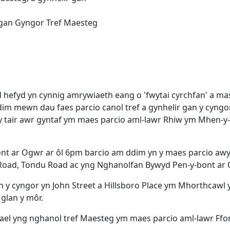
r gan Gyngor Tref Maesteg
d hefyd yn cynnig amrywiaeth eang o 'fwytai cyrchfan' a 
im mewn dau faes parcio canol tref a gynhelir gan y cyngo
y tair awr gyntaf ym maes parcio aml-lawr Rhiw ym Mhen-
ont ar Ogwr ar ôl 6pm barcio am ddim yn y maes parcio awyr
 Road, Tondu Road ac yng Nghanolfan Bywyd Pen-y-bont ar 
n y cyngor yn John Street a Hillsboro Place ym Mhorthcawl 
glan y môr.
el yng nghanol tref Maesteg ym maes parcio aml-lawr Fford