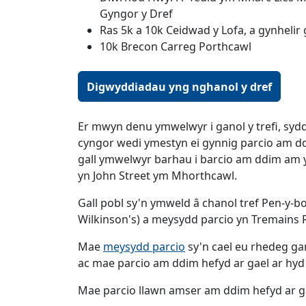
Gyngor y Dref
Ras 5k a 10k Ceidwad y Lofa, a gynheli
10k Brecon Carreg Porthcawl
Digwyddiadau yng nghanol y dref
Er mwyn denu ymwelwyr i ganol y trefi, syd
cyngor wedi ymestyn ei gynnig parcio am dd
gall ymwelwyr barhau i barcio am ddim am 
yn John Street ym Mhorthcawl.
Gall pobl sy'n ymweld â chanol tref Pen-y-b
Wilkinson's) a meysydd parcio yn Tremains
Mae
meysydd parcio
sy'n cael eu rhedeg ga
ac mae parcio am ddim hefyd ar gael ar hyd 
Mae parcio llawn amser am ddim hefyd ar ga