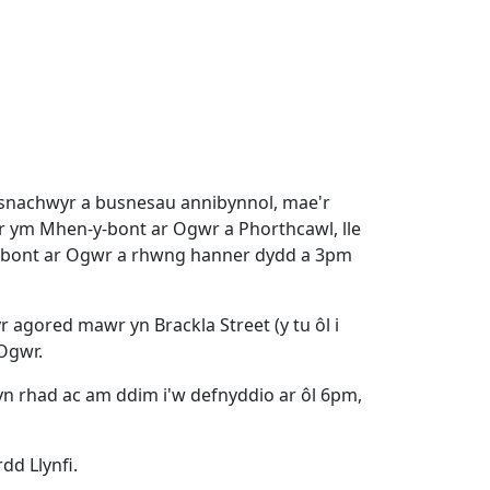
masnachwyr a busnesau annibynnol, mae'r
r ym Mhen-y-bont ar Ogwr a Phorthcawl, lle
y-bont ar Ogwr a rhwng hanner dydd a 3pm
 agored mawr yn Brackla Street (y tu ôl i
Ogwr.
yn rhad ac am ddim i'w defnyddio ar ôl 6pm,
d Llynfi.