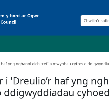
Pen-y-bont ar Ogwr
Meini prawf chw
Council
’r haf yng nghanol eich tref' a mwynhau cyfres o ddigwyd
 'Dreulio’r haf yng ngha
o ddigwyddiadau cyhoe