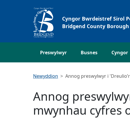
Neidio i'r Prif gynnwys
Cyngor Bwrdeistref Sirol 
Bridgend County Borough 
Preswylwyr
Busnes
Cyngor
Newyddion
Annog preswylwyr i 'Dreulio
Annog preswylwyr i
mwynhau cyfres 