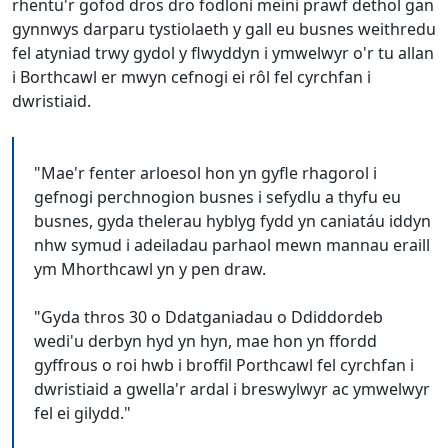
rhentu'r gofod dros dro fodloni meini prawf dethol gan
gynnwys darparu tystiolaeth y gall eu busnes weithredu
fel atyniad trwy gydol y flwyddyn i ymwelwyr o'r tu allan
i Borthcawl er mwyn cefnogi ei rôl fel cyrchfan i
dwristiaid.
"Mae'r fenter arloesol hon yn gyfle rhagorol i
gefnogi perchnogion busnes i sefydlu a thyfu eu
busnes, gyda thelerau hyblyg fydd yn caniatáu iddyn
nhw symud i adeiladau parhaol mewn mannau eraill
ym Mhorthcawl yn y pen draw.
"Gyda thros 30 o Ddatganiadau o Ddiddordeb
wedi'u derbyn hyd yn hyn, mae hon yn ffordd
gyffrous o roi hwb i broffil Porthcawl fel cyrchfan i
dwristiaid a gwella'r ardal i breswylwyr ac ymwelwyr
fel ei gilydd."