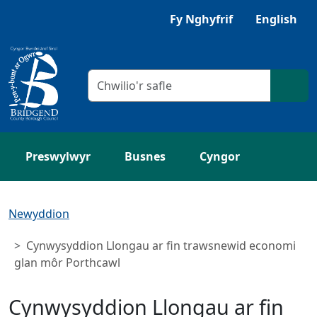
Neidio i'r Prif gynnwys
Gwrandewch gyda Browsealoud
Fy Nghyfrif
English
Meini prawf chwilio
Chwil
Preswylwyr
Busnes
Cyngor
Newyddion
Cynwysyddion Llongau ar fin trawsnewid economi
glan môr Porthcawl
Cynwysyddion Llongau ar fin