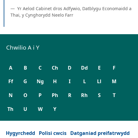
Yr Aelod Cabinet dros Adfywio, Datblygu Economaidd a
Thai, y Cynghorydd Neelo Farr
Chwilio A i Y
A
B
C
Ch
D
Dd
E
F
Ff
G
Ng
H
I
L
Ll
M
N
O
P
Ph
R
Rh
S
T
Th
U
W
Y
Hygyrchedd
Polisi cwcis
Datganiad preifatrwydd