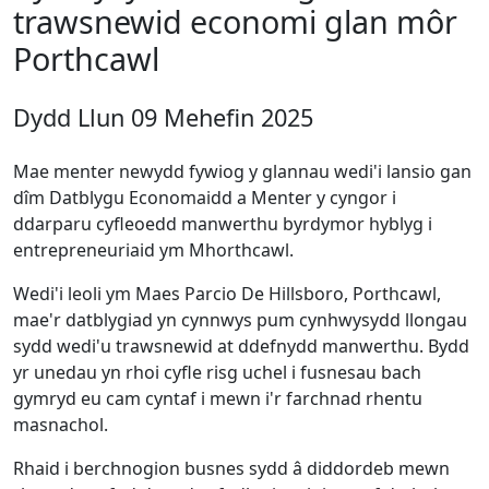
trawsnewid economi glan môr
Porthcawl
Dydd Llun 09 Mehefin 2025
Mae menter newydd fywiog y glannau wedi'i lansio gan
dîm Datblygu Economaidd a Menter y cyngor i
ddarparu cyfleoedd manwerthu byrdymor hyblyg i
entrepreneuriaid ym Mhorthcawl.
Wedi'i leoli ym Maes Parcio De Hillsboro, Porthcawl,
mae'r datblygiad yn cynnwys pum cynhwysydd llongau
sydd wedi'u trawsnewid at ddefnydd manwerthu. Bydd
yr unedau yn rhoi cyfle risg uchel i fusnesau bach
gymryd eu cam cyntaf i mewn i'r farchnad rhentu
masnachol.
Rhaid i berchnogion busnes sydd â diddordeb mewn