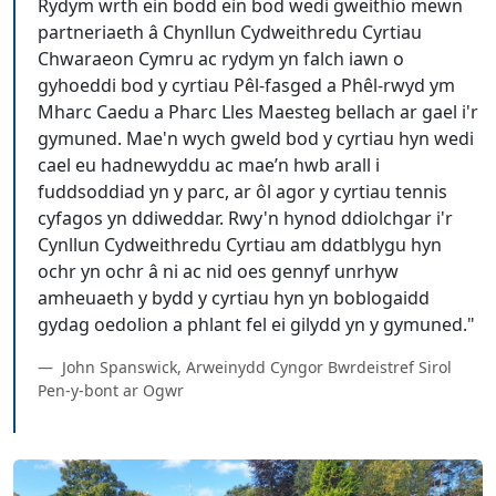
Rydym wrth ein bodd ein bod wedi gweithio mewn
partneriaeth â Chynllun Cydweithredu Cyrtiau
Chwaraeon Cymru ac rydym yn falch iawn o
gyhoeddi bod y cyrtiau Pêl-fasged a Phêl-rwyd ym
Mharc Caedu a Pharc Lles Maesteg bellach ar gael i'r
gymuned. Mae'n wych gweld bod y cyrtiau hyn wedi
cael eu hadnewyddu ac mae’n hwb arall i
fuddsoddiad yn y parc, ar ôl agor y cyrtiau tennis
cyfagos yn ddiweddar. Rwy'n hynod ddiolchgar i'r
Cynllun Cydweithredu Cyrtiau am ddatblygu hyn
ochr yn ochr â ni ac nid oes gennyf unrhyw
amheuaeth y bydd y cyrtiau hyn yn boblogaidd
John Spanswick, Arweinydd Cyngor Bwrdeistref Sirol
Pen-y-bont ar Ogwr