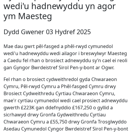
wedi'u hadnewyddu yn agor
ym Maesteg
Dydd Gwener 03 Hydref 2025
Mae dau gwrt pêl-fasged a phêl-rwyd cymunedol
wedi'u hadnewyddu wedi ailagor i breswylwyr Maesteg
a Caedu fel rhan o brosiect adnewyddu sy’n cael ei reoli
gan Gyngor Bwrdeistref Sirol Pen-y-bont ar Ogwr.
Fel rhan o brosiect cydweithredol gyda Chwaraeon
Cymru, Pêl-rwyd Cymru a Phêl-fasged Cymru drwy
Brosiect Cydweithredu Cyrtiau Chwaraeon Cymru,
mae'r cyrtiau cymunedol wedi cael prosiect adnewyddu
gwerth £223K gan ddefnyddio £167,250 o gyllid a
sicrhawyd drwy Gronfa Gydweithredu Cyrtiau
Chwaraeon Cymru a £55,750 drwy Gronfa Trosglwyddo
Asedau Cymunedol Cyngor Bwrdeistref Sirol Pen-y-bont