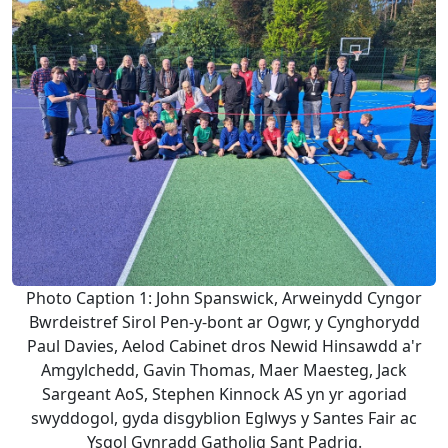
Photo Caption 1: John Spanswick, Arweinydd Cyngor
Bwrdeistref Sirol Pen-y-bont ar Ogwr, y Cynghorydd
Paul Davies, Aelod Cabinet dros Newid Hinsawdd a'r
Amgylchedd, Gavin Thomas, Maer Maesteg, Jack
Sargeant AoS, Stephen Kinnock AS yn yr agoriad
swyddogol, gyda disgyblion Eglwys y Santes Fair ac
Ysgol Gynradd Gatholig Sant Padrig.