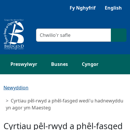
Neidio i'r Prif gynnwys
Gwrandewch gyda Browsealoud
Fy Nghyfrif
English
Meini prawf chwilio
Chwil
Preswylwyr
Busnes
Cyngor
Newyddion
Cyrtiau pêl-rwyd a phêl-fasged wedi'u hadnewyddu
yn agor ym Maesteg
Cyrtiau pêl-rwyd a phêl-fasged