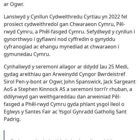
ar Ogwr.
Lansiwyd y Cynllun Cydweithredu Cyrtiau yn 2022 fel
prosiect cydweithredol gan Chwaraeon Cymru, Pêl-
rwyd Cymru, a Phêl-fasged Cymru. Sefydlwyd y cynllun i
gynorthwyo i gyflawni nod cyffredin o gynyddu
cyfranogiad ac ehangu mynediad at chwaraeon i
gymunedau Cymru.
Cynhaliwyd y seremoni ailagor ar ddydd Iau 25 Medi,
gydag areithiau gan Arweinydd Cyngor Bwrdeistref
Sirol Pen-y-bont ar Ogwr, John Spanswick, Jack Sargeant
AoS a Stephen Kinnock AS a seremoni torri’r rhuban, a
ddilynwyd gan weithgareddau dan arweiniad Pêl-
fasged a Phêl-rwyd Cymru gyda phlant ysgol lleol o
Eglwys y Santes Fair ac Ysgol Gynradd Gatholig Sant
Padrig.