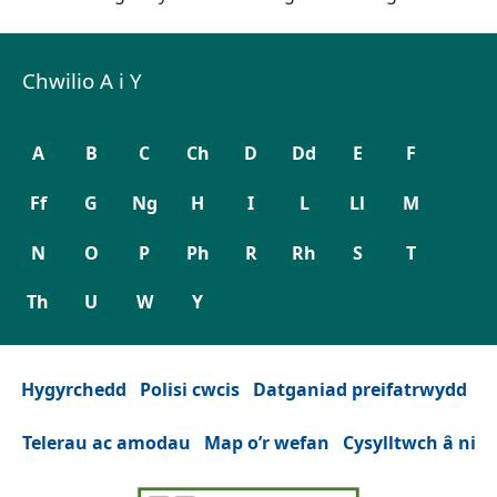
Chwilio A i Y
A
B
C
Ch
D
Dd
E
F
Ff
G
Ng
H
I
L
Ll
M
N
O
P
Ph
R
Rh
S
T
Th
U
W
Y
Hygyrchedd
Polisi cwcis
Datganiad preifatrwydd
Telerau ac amodau
Map o’r wefan
Cysylltwch â ni