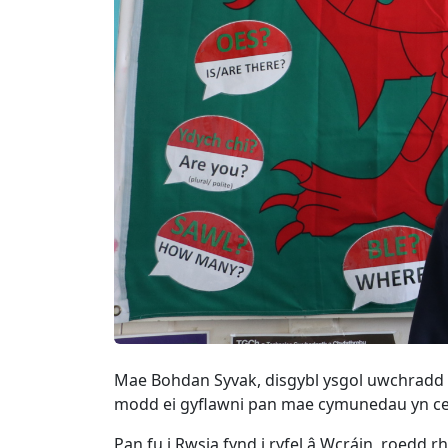
Mae Bohdan Syvak, disgybl ysgol uwchradd 
modd ei gyflawni pan mae cymunedau yn cefno
Pan fu i Rwsia fynd i ryfel â Wcráin, roedd 