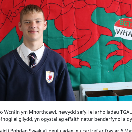
o Wcráin ym Mhorthcawl, newydd sefyll ei arholiadau TGA
gi ei gilydd, yn ogystal ag effaith natur benderfynol a d
rhaid i Bohdan Syvak a’i deulu adael eu cartref ar frys ar 6