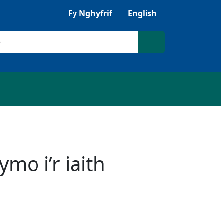
Gwrandewch gyda Browsealoud
Fy Nghyfrif
English
ilio
Chwilio'r safle
o i’r iaith