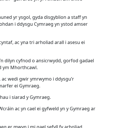
d yr ysgol, gyda disgyblion a staff yn
 Bohdan i ddysgu Cymraeg yn ystod amser
af, ac yna tri arholiad arall i asesu ei
n dilyn cyfnod o ansicrwydd, gorfod gadael
ydd ym Mhorthcawl.
, ac wedi gwir ymrwymo i ddysgu’r
ymarfer ei Gymraeg.
rhau i siarad y Gymraeg.
cráin ac yn cael ei gyfweld yn y Gymraeg ar
g er mwyn i mi gael sefyll fy arholiad