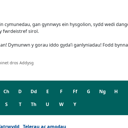
in cymunedau, gan gynnwys ein hysgolion, sydd wedi dango
 fwrdeistref sirol.
an! Dymunwn y gorau iddo gyda’i ganlyniadau! Fodd bynnag
binet dros Addysg
Ch
D
Dd
E
F
Ff
G
Ng
H
S
T
Th
U
W
Y
fatrwydd
Telerau ac amodau