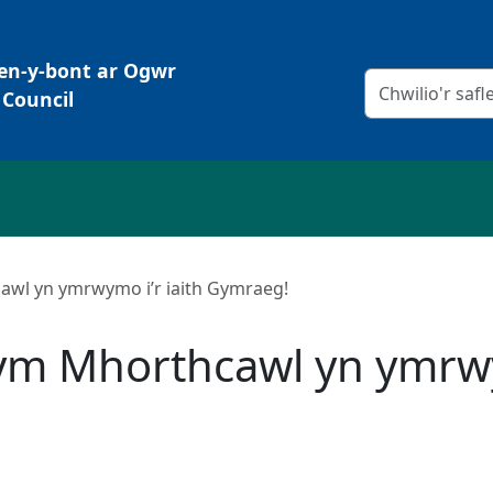
Pen-y-bont ar Ogwr
Meini prawf chw
Council
awl yn ymrwymo i’r iaith Gymraeg!
ym Mhorthcawl yn ymrwym