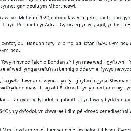
o cynnes gan deulu ym Mhorthcawl.
wl ym Mehefin 2022, cafodd lawer o gefnogaeth gan gymune
n Lloyd, Pennaeth yr Adran Gymraeg yn yr ysgol, yn helpu
ntaf, bu i Bohdan sefyll ei arholiad llafar TGAU Cymraeg cynt
y Gymraeg.
Rwy’n hynod falch o Bohdan a’r hyn mae wedi’i gyflawni. Y
in, mae ef wedi ymgartrefu’n arbennig o dda yn ei fywyd new
yda gwên fawr ar ei wyneb, yn fy nghyfarch gyda ‘Shwmae!’
 frwdfrydedd mawr tuag at bêl-droed hyd yn oed, er mwyn 
u ac ar gyfer y dyfodol, a gobeithiaf yn fawr y bydd yn pa
C yn y dyfodol, yn chwarae i dîm pêl-droed cenedlaethol W
rs Lloyd am roi o’i hamser cinio i’m helpu i ddysgu Cymrae