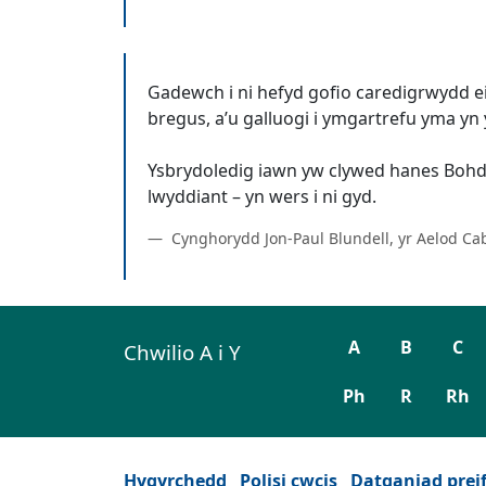
Gadewch i ni hefyd gofio caredigrwydd e
bregus, a’u galluogi i ymgartrefu yma yn y
Ysbrydoledig iawn yw clywed hanes Bohd
Cynghorydd Jon-Paul Blundell, yr Aelod Ca
A
B
C
Chwilio A i Y
Ph
R
Rh
Hygyrchedd
Polisi cwcis
Datganiad prei