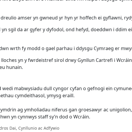
eulio amser yn gwneud yr hyn yr hoffech ei gyflawni, ryd
yn sgil da ar gyfer y dyfodol, ond hefyd, doeddwn i ddim e
dwn wrth fy modd o gael parhau i ddysgu Cymraeg er mwyn i 
lloches yn y fwrdeistref sirol drwy Gynllun Cartrefi i Wcr
 eu hunain.
d wedi mabwysiadu dull cyngor cyfan o gefnogi ein cymune
thau cymdeithasol, ymysg eraill.
mdrin ag ymholiadau niferus gan groesawyr ac unigolion
ros Dai, Cynllunio ac Adfywio