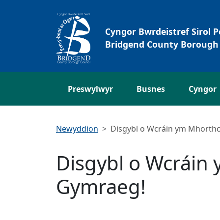
Neidio i'r Prif gynnwys
Cyngor Bwrdeistref Sirol 
Bridgend County Borough 
Preswylwyr
Busnes
Cyngor
Newyddion
Disgybl o Wcráin ym Mhorthc
Disgybl o Wcráin 
Gymraeg!