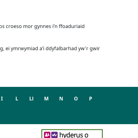
s croeso mor gynnes i’n ffoaduriaid
, ei ymrwymiad a’i ddyfalbarhad yw'r gwir
I
L
Ll
M
N
O
P