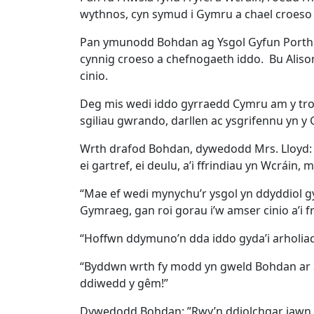
wythnos, cyn symud i Gymru a chael croes
Pan ymunodd Bohdan ag Ysgol Gyfun Porthca
cynnig croeso a chefnogaeth iddo. Bu Aliso
cinio.
Deg mis wedi iddo gyrraedd Cymru am y tro cy
sgiliau gwrando, darllen ac ysgrifennu yn 
Wrth drafod Bohdan, dywedodd Mrs. Lloyd: “
ei gartref, ei deulu, a’i ffrindiau yn Wcrá
“Mae ef wedi mynychu’r ysgol yn ddyddiol g
Gymraeg, gan roi gorau i’w amser cinio a’i
“Hoffwn ddymuno’n dda iddo gyda’i arholiada
“Byddwn wrth fy modd yn gweld Bohdan ar S4
ddiwedd y gêm!”
Dywedodd Bohdan: ”Rwy’n ddiolchgar iawn i M