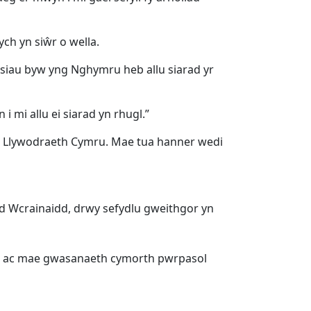
ych yn siŵr o wella.
isiau byw yng Nghymru heb allu siarad yr
mi allu ei siarad yn rhugl.”
áin Llywodraeth Cymru. Mae tua hanner wedi
d Wcrainaidd, drwy sefydlu gweithgor yn
, ac mae gwasanaeth cymorth pwrpasol