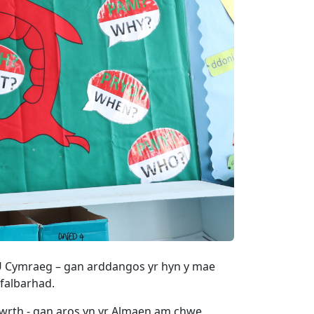
U Cymraeg – gan arddangos yr hyn y mae
yfalbarhad.
 Mawrth - gan aros yn yr Almaen am chwe