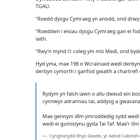
TGAU.
“Roedd dysgu Cymraeg yn anodd, ond drwy dr
“Roeddwn i eisiau dysgu Cymraeg gan ei fod 
iaith.
“Rwy’n mynd i’r coleg ym mis Medi, ond byd
Hyd yma, mae 198 o Wcrainiaid wedi derbyn 
derbyn cymorth i ganfod gwaith a chartrefi
Rydym yn falch iawn o allu dweud ein bo
cynnwys adrannau tai, addysg a gwasanae
Mae gennym dîm ymroddedig sydd wedi y
Cynghorydd Rhys Goode, yr Aelod Cabinet d