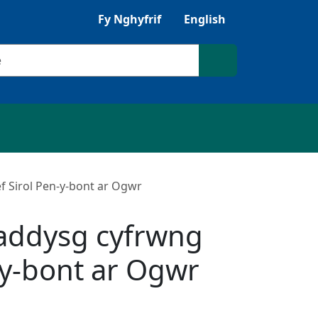
Gwrandewch gyda Browsealoud
Fy Nghyfrif
English
ilio
Chwilio'r safle
 Sirol Pen-y-bont ar Ogwr
addysg cyfrwng
-y-bont ar Ogwr