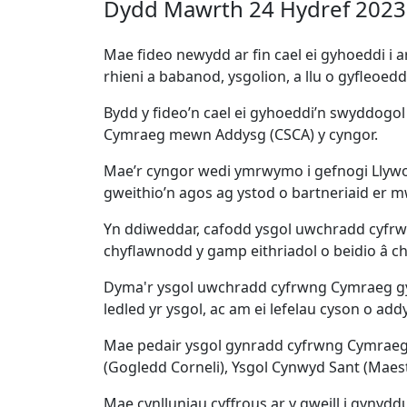
Dydd Mawrth 24 Hydref 2023
Mae fideo newydd ar fin cael ei gyhoeddi i
rhieni a babanod, ysgolion, a llu o gyfleoedd 
Bydd y fideo’n cael ei gyhoeddi’n swyddogo
Cymraeg mewn Addysg (CSCA) y cyngor.
Mae’r cyngor wedi ymrwymo i gefnogi Llywo
gweithio’n agos ag ystod o bartneriaid er 
Yn ddiweddar, cafodd ysgol uwchradd cyfrwn
chyflawnodd y gamp eithriadol o beidio â ch
Dyma'r ysgol uwchradd cyfrwng Cymraeg gynt
ledled yr ysgol, ac am ei lefelau cyson o add
Mae pedair ysgol gynradd cyfrwng Cymraeg ll
(Gogledd Corneli), Ysgol Cynwyd Sant (Mae
Mae cynlluniau cyffrous ar y gweill i gynyd