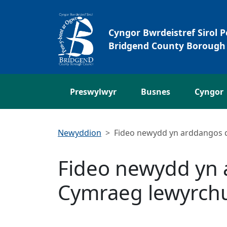
Neidio i'r Prif gynnwys
Cyngor Bwrdeistref Sirol 
Bridgend County Borough 
Preswylwyr
Busnes
Cyngor
Newyddion
Fideo newydd yn arddangos d
Fideo newydd yn 
Cymraeg lewyrchu