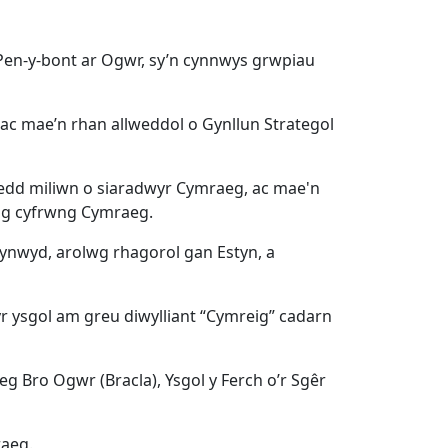
 Pen-y-bont ar Ogwr, sy’n cynnwys grwpiau
ac mae’n rhan allweddol o Gynllun Strategol
aedd miliwn o siaradwyr Cymraeg, ac mae'n
ysg cyfrwng Cymraeg.
ynwyd, arolwg rhagorol gan Estyn, a
r ysgol am greu diwylliant “Cymreig” cadarn
g Bro Ogwr (Bracla), Ysgol y Ferch o’r Sgêr
raeg.