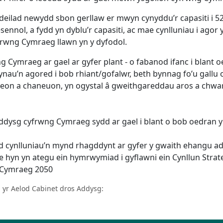
ilad newydd sbon gerllaw er mwyn cynyddu’r capasiti i 525
esennol, a fydd yn dyblu’r capasiti, ac mae cynlluniau i ag
frwng Cymraeg llawn yn y dyfodol.
 Cymraeg ar gael ar gyfer plant - o fabanod ifanc i blant 
nau’n agored i bob rhiant/gofalwr, beth bynnag fo’u gallu 
on a chaneuon, yn ogystal â gweithgareddau aros a chwarae
addysg cyfrwng Cymraeg sydd ar gael i blant o bob oedran 
d cynlluniau’n mynd rhagddynt ar gyfer y gwaith ehangu 
ae hyn yn ategu ein hymrwymiad i gyflawni ein Cynllun St
 yr Aelod Cabinet dros Addysg: