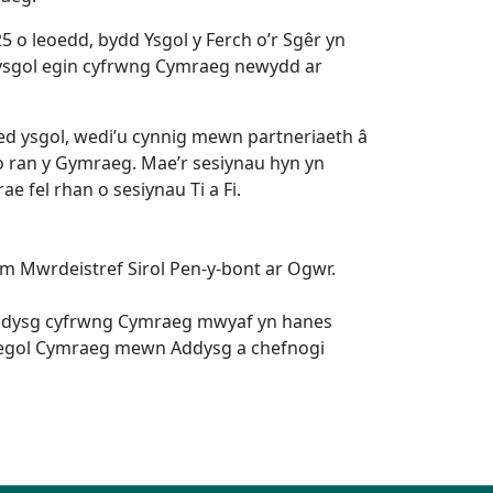
 o leoedd, bydd Ysgol y Ferch o’r Sgêr yn
or ysgol egin cyfrwng Cymraeg newydd ar
oed ysgol, wedi’u cynnig mewn partneriaeth â
o ran y Gymraeg. Mae’r sesiynau hyn yn
 fel rhan o sesiynau Ti a Fi.
ym Mwrdeistref Sirol Pen-y-bont ar Ogwr.
addysg cyfrwng Cymraeg mwyaf yn hanes
rategol Cymraeg mewn Addysg a chefnogi