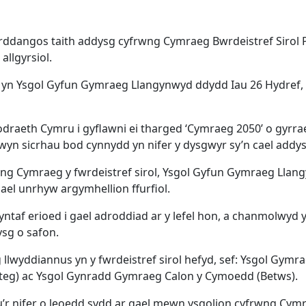
 arddangos taith addysg cyfrwng Cymraeg Bwrdeistref Sirol
allgyrsiol.
l yn Ysgol Gyfun Gymraeg Llangynwyd ddydd Iau 26 Hydref, 
draeth Cymru i gyflawni ei tharged ‘Cymraeg 2050’ o gyrr
mwyn sicrhau bod cynnydd yn nifer y dysgwyr sy’n cael add
g Cymraeg y fwrdeistref sirol, Ysgol Gyfun Gymraeg Llang
ael unrhyw argymhellion ffurfiol.
af erioed i gael adroddiad ar y lefel hon, a chanmolwyd y
ysg o safon.
wyddiannus yn y fwrdeistref sirol hefyd, sef: Ysgol Gymrae
steg) ac Ysgol Gynradd Gymraeg Calon y Cymoedd (Betws).
du’r nifer o leoedd sydd ar gael mewn ysgolion cyfrwng Cym