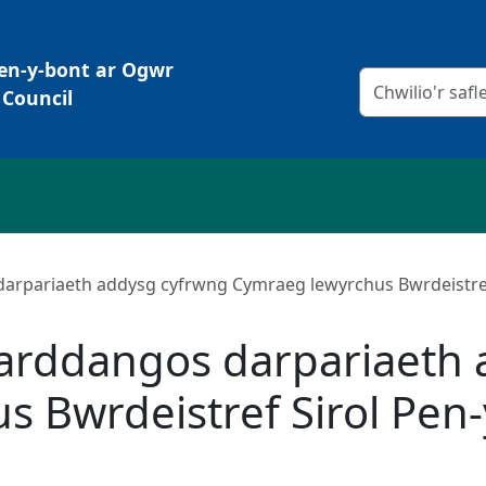
Pen-y-bont ar Ogwr
Meini prawf chw
Council
arpariaeth addysg cyfrwng Cymraeg lewyrchus Bwrdeistref
arddangos darpariaeth 
s Bwrdeistref Sirol Pen