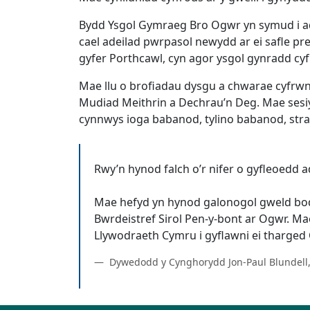
Bydd Ysgol Gymraeg Bro Ogwr yn symud i ade
cael adeilad pwrpasol newydd ar ei safle pr
gyfer Porthcawl, cyn agor ysgol gynradd cy
Mae llu o brofiadau dysgu a chwarae cyfrwng
Mudiad Meithrin a Dechrau’n Deg. Mae sesiy
cynnwys ioga babanod, tylino babanod, strae
Rwy’n hynod falch o’r nifer o gyfleoedd 
Mae hefyd yn hynod galonogol gweld bo
Bwrdeistref Sirol Pen-y-bont ar Ogwr. M
Dywedodd y Cynghorydd Jon-Paul Blundell,