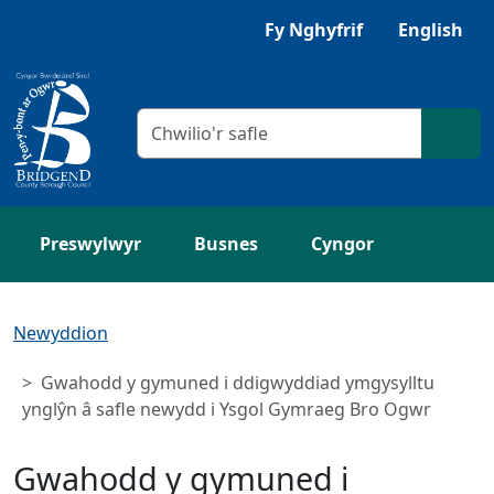
Neidio i'r Prif gynnwys
Gwrandewch gyda Browsealoud
Fy Nghyfrif
English
Meini prawf chwilio
Chwil
Preswylwyr
Busnes
Cyngor
Newyddion
Gwahodd y gymuned i ddigwyddiad ymgysylltu
ynglŷn â safle newydd i Ysgol Gymraeg Bro Ogwr
Gwahodd y gymuned i