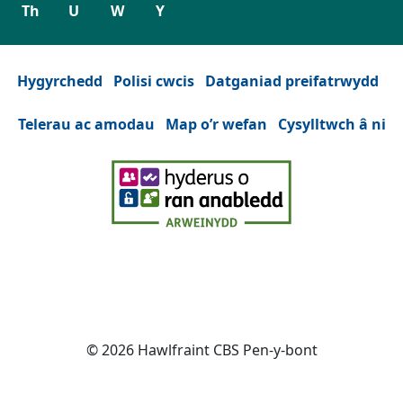
Th
U
W
Y
Hygyrchedd
Polisi cwcis
Datganiad preifatrwydd
Telerau ac amodau
Map o’r wefan
Cysylltwch â ni
Facebook
(Yn agor mewn tab neu ffenest n
YouTube
(Yn agor mewn tab neu ffe
Instagram
(Yn agor mewn tab n
Twitter
(Yn agor mewn
© 2026 Hawlfraint CBS Pen-y-bont