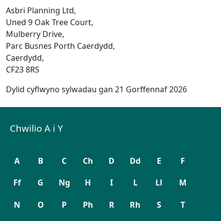
Asbri Planning Ltd,
Uned 9 Oak Tree Court,
Mulberry Drive,
Parc Busnes Porth Caerdydd,
Caerdydd,
CF23 8RS
Dylid cyflwyno sylwadau gan 21 Gorffennaf 2026
Chwilio A i Y
A
B
C
Ch
D
Dd
E
F
Ff
G
Ng
H
I
L
Ll
M
N
O
P
Ph
R
Rh
S
T