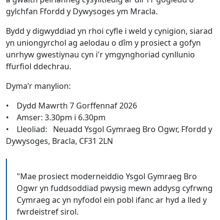
gylchfan Ffordd y Dywysoges ym Mracla.
Bydd y digwyddiad yn rhoi cyfle i weld y cynigion, siarad
yn uniongyrchol ag aelodau o dîm y prosiect a gofyn
unrhyw gwestiynau cyn i'r ymgynghoriad cynllunio
ffurfiol ddechrau.
Dyma’r manylion:
• Dydd Mawrth 7 Gorffennaf 2026
• Amser: 3.30pm i 6.30pm
• Lleoliad: Neuadd Ysgol Gymraeg Bro Ogwr, Ffordd y
Dywysoges, Bracla, CF31 2LN
"Mae prosiect moderneiddio Ysgol Gymraeg Bro
Ogwr yn fuddsoddiad pwysig mewn addysg cyfrwng
Cymraeg ac yn nyfodol ein pobl ifanc ar hyd a lled y
fwrdeistref sirol.