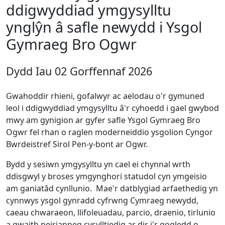
ddigwyddiad ymgysylltu
ynglŷn â safle newydd i Ysgol
Gymraeg Bro Ogwr
Dydd Iau 02 Gorffennaf 2026
Gwahoddir rhieni, gofalwyr ac aelodau o'r gymuned
leol i ddigwyddiad ymgysylltu â'r cyhoedd i gael gwybod
mwy am gynigion ar gyfer safle Ysgol Gymraeg Bro
Ogwr fel rhan o raglen moderneiddio ysgolion Cyngor
Bwrdeistref Sirol Pen-y-bont ar Ogwr.
Bydd y sesiwn ymgysylltu yn cael ei chynnal wrth
ddisgwyl y broses ymgynghori statudol cyn ymgeisio
am ganiatâd cynllunio. Mae'r datblygiad arfaethedig yn
cynnwys ysgol gynradd cyfrwng Cymraeg newydd,
caeau chwaraeon, llifoleuadau, parcio, draenio, tirlunio
a gwaith peirianneg cysylltiedig ar dir i'r gogledd o