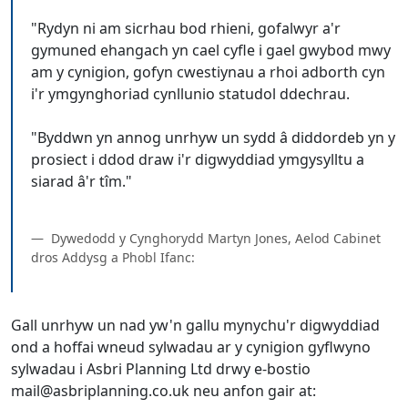
"Rydyn ni am sicrhau bod rhieni, gofalwyr a'r
gymuned ehangach yn cael cyfle i gael gwybod mwy
am y cynigion, gofyn cwestiynau a rhoi adborth cyn
i'r ymgynghoriad cynllunio statudol ddechrau.
"Byddwn yn annog unrhyw un sydd â diddordeb yn y
prosiect i ddod draw i'r digwyddiad ymgysylltu a
siarad â'r tîm."
Dywedodd y Cynghorydd Martyn Jones, Aelod Cabinet
dros Addysg a Phobl Ifanc:
Gall unrhyw un nad yw'n gallu mynychu'r digwyddiad
ond a hoffai wneud sylwadau ar y cynigion gyflwyno
sylwadau i Asbri Planning Ltd drwy e-bostio
mail@asbriplanning.co.uk neu anfon gair at: