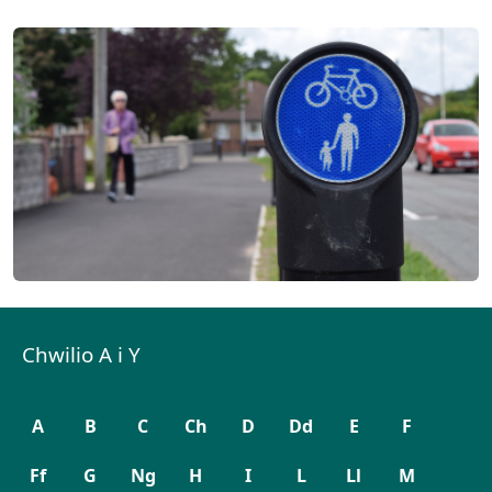
Chwilio A i Y
A
B
C
Ch
D
Dd
E
F
Ff
G
Ng
H
I
L
Ll
M