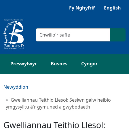
Neidio i'r Prif gynnwys
Gwrandewch gyda Browsealoud
Fy Nghyfrif
English
Meini prawf chwilio
Chwil
Preswylwyr
Busnes
Cyngor
Newyddion
Gwelliannau Teithio Llesol: Sesiwn galw heibio
ymgysylltu â'r gymuned a gwybodaeth
Gwelliannau Teithio Llesol: