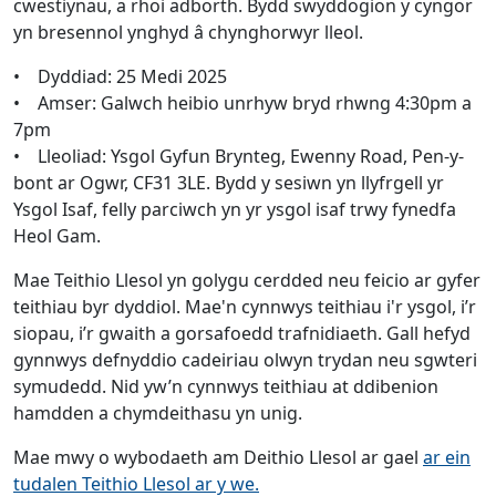
cwestiynau, a rhoi adborth. Bydd swyddogion y cyngor
yn bresennol ynghyd â chynghorwyr lleol.
• Dyddiad: 25 Medi 2025
• Amser: Galwch heibio unrhyw bryd rhwng 4:30pm a
7pm
• Lleoliad: Ysgol Gyfun Brynteg, Ewenny Road, Pen-y-
bont ar Ogwr, CF31 3LE. Bydd y sesiwn yn llyfrgell yr
Ysgol Isaf, felly parciwch yn yr ysgol isaf trwy fynedfa
Heol Gam.
Mae Teithio Llesol yn golygu cerdded neu feicio ar gyfer
teithiau byr dyddiol. Mae'n cynnwys teithiau i'r ysgol, i’r
siopau, i’r gwaith a gorsafoedd trafnidiaeth. Gall hefyd
gynnwys defnyddio cadeiriau olwyn trydan neu sgwteri
symudedd. Nid yw’n cynnwys teithiau at ddibenion
hamdden a chymdeithasu yn unig.
Mae mwy o wybodaeth am Deithio Llesol ar gael
ar ein
tudalen Teithio Llesol ar y we.