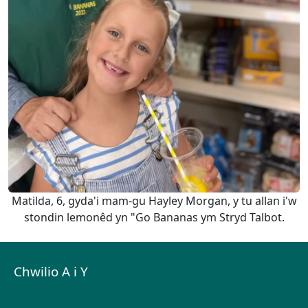
Matilda, 6, gyda'i mam-gu Hayley Morgan, y tu allan i'w
stondin lemonêd yn "Go Bananas ym Stryd Talbot.
Chwilio A i Y