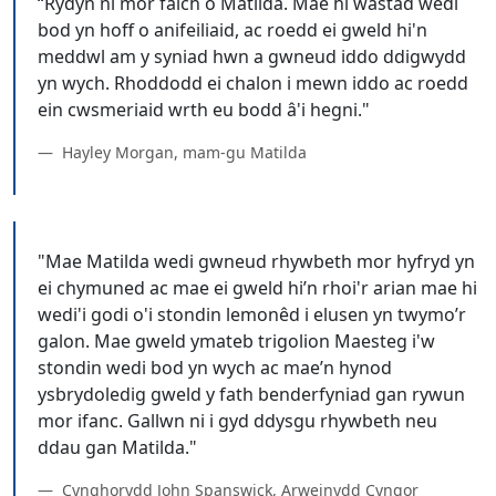
“Rydyn ni mor falch o Matilda. Mae hi wastad wedi
bod yn hoff o anifeiliaid, ac roedd ei gweld hi'n
meddwl am y syniad hwn a gwneud iddo ddigwydd
yn wych. Rhoddodd ei chalon i mewn iddo ac roedd
Hayley Morgan, mam-gu Matilda
"Mae Matilda wedi gwneud rhywbeth mor hyfryd yn
ei chymuned ac mae ei gweld hi’n rhoi'r arian mae hi
wedi'i godi o'i stondin lemonêd i elusen yn twymo’r
galon. Mae gweld ymateb trigolion Maesteg i'w
stondin wedi bod yn wych ac mae’n hynod
ysbrydoledig gweld y fath benderfyniad gan rywun
mor ifanc. Gallwn ni i gyd ddysgu rhywbeth neu
Cynghorydd John Spanswick, Arweinydd Cyngor