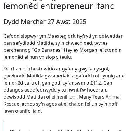
lemonêd entrepreneur ifanc
Dydd Mercher 27 Awst 2025
Cafodd siopwyr ym Maesteg drît hyfryd yn ddiweddar
pan sefydlodd Matilda, sy'n chwech oed, wyres
perchennog "Go Bananas" Hayley Morgan, ei stondin
lemonêd ei hun yn siop y teulu.
Fel rhan o'i rhestr wirio ar gyfer y gwyliau ysgol,
gweinodd Matilda gwsmeriaid a gafodd roi cynnig ar ei
lemonêd cartref, gan godi cyfanswm o £112. Gan
ddangos aeddfedrwydd y tu hwnt i'w hoedran,
dewisodd Matilda roi ei henillion i Many Tears Animal
Rescue, achos sy'n agos at ei chalon fel un sy’n hoff
iawn o anifeiliaid.