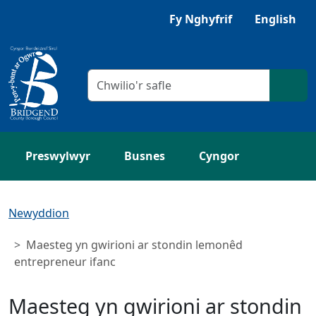
Neidio i'r Prif gynnwys
Gwrandewch gyda Browsealoud
Fy Nghyfrif
English
Meini prawf chwilio
Chwil
Preswylwyr
Busnes
Cyngor
Newyddion
Maesteg yn gwirioni ar stondin lemonêd
entrepreneur ifanc
Maesteg yn gwirioni ar stondin