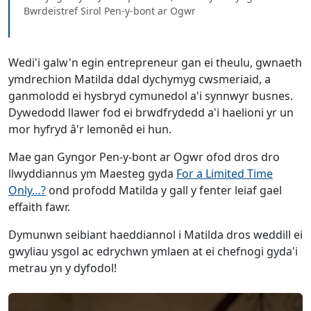
Bwrdeistref Sirol Pen-y-bont ar Ogwr
Wedi'i galw'n egin entrepreneur gan ei theulu, gwnaeth
ymdrechion Matilda ddal dychymyg cwsmeriaid, a
ganmolodd ei hysbryd cymunedol a'i synnwyr busnes.
Dywedodd llawer fod ei brwdfrydedd a'i haelioni yr un
mor hyfryd â'r lemonêd ei hun.
Mae gan Gyngor Pen-y-bont ar Ogwr ofod dros dro
llwyddiannus ym Maesteg gyda
For a Limited Time
Only…?
ond profodd Matilda y gall y fenter leiaf gael
effaith fawr.
Dymunwn seibiant haeddiannol i Matilda dros weddill ei
gwyliau ysgol ac edrychwn ymlaen at ei chefnogi gyda'i
metrau yn y dyfodol!