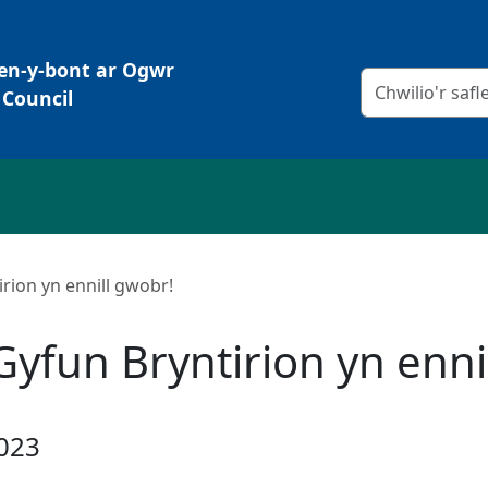
Pen-y-bont ar Ogwr
Meini prawf chw
Council
rion yn ennill gwobr!
Gyfun Bryntirion yn enni
023