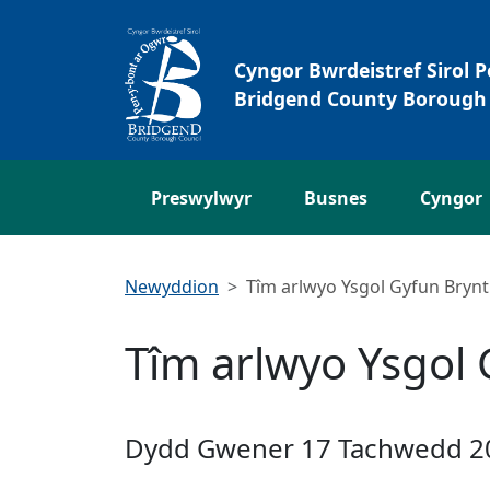
Neidio i'r Prif gynnwys
Cyngor Bwrdeistref Sirol 
Bridgend County Borough 
Preswylwyr
Busnes
Cyngor
Newyddion
Tîm arlwyo Ysgol Gyfun Brynti
Tîm arlwyo Ysgol 
Dydd Gwener 17 Tachwedd 2