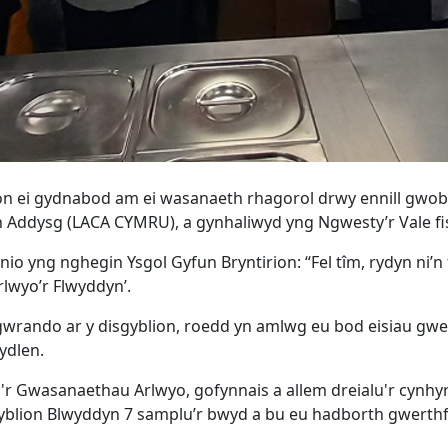
ion ei gydnabod am ei wasanaeth rhagorol drwy ennill gwob
 Addysg (LACA CYMRU), a gynhaliwyd yng Ngwesty’r Vale fi
 yng nghegin Ysgol Gyfun Bryntirion: “Fel tîm, rydyn ni’n 
rlwyo’r Flwyddyn’.
gwrando ar y disgyblion, roedd yn amlwg eu bod eisiau gwe
wydlen.
a'r Gwasanaethau Arlwyo, gofynnais a allem dreialu'r cynhy
gyblion Blwyddyn 7 samplu’r bwyd a bu eu hadborth gwerth