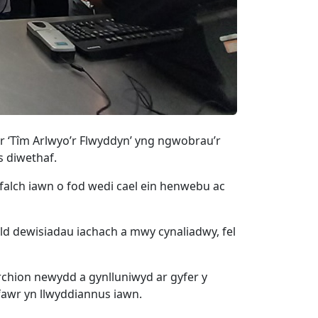
r ‘Tîm Arlwyo’r Flwyddyn’ yng ngwobrau’r
s diwethaf.
falch iawn o fod wedi cael ein henwebu ac
ld dewisiadau iachach a mwy cynaliadwy, fel
rchion newydd a gynlluniwyd ar gyfer y
fawr yn llwyddiannus iawn.