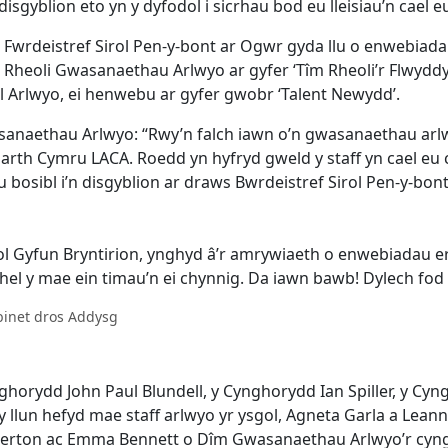
isgyblion eto yn y dyfodol i sicrhau bod eu lleisiau’n cael e
Fwrdeistref Sirol Pen-y-bont ar Ogwr gyda llu o enwebiada
 Rheoli Gwasanaethau Arlwyo ar gyfer ‘Tîm Rheoli’r Flwyddyn’ 
Arlwyo, ei henwebu ar gyfer gwobr ‘Talent Newydd’.
naethau Arlwyo: “Rwy’n falch iawn o’n gwasanaethau arlwyo
th Cymru LACA. Roedd yn hyfryd gweld y staff yn cael eu 
bosibl i’n disgyblion ar draws Bwrdeistref Sirol Pen-y-bont
ol Gyfun Bryntirion, ynghyd â’r amrywiaeth o enwebiadau er
binet dros Addysg
horydd John Paul Blundell, y Cynghorydd Ian Spiller, y Cy
 llun hefyd mae staff arlwyo yr ysgol, Agneta Garla a Lea
e Kerton ac Emma Bennett o Dîm Gwasanaethau Arlwyo’r cyng