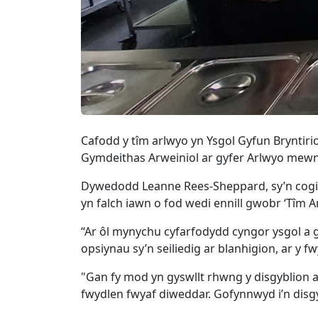
Cafodd y tîm arlwyo yn Ysgol Gyfun Bryntir
Gymdeithas Arweiniol ar gyfer Arlwyo mewn
Dywedodd Leanne Rees-Sheppard, sy’n coginio
yn falch iawn o fod wedi ennill gwobr ‘Tîm A
“Ar ôl mynychu cyfarfodydd cyngor ysgol a 
opsiynau sy’n seiliedig ar blanhigion, ar y f
"Gan fy mod yn gyswllt rhwng y disgyblion 
fwydlen fwyaf diweddar. Gofynnwyd i’n dis