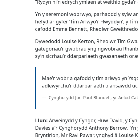
“Rydyn ni’n edrych ymlaen at weithio gyda’r d
Yn y seremoni wobrwyo, parhaodd y sylw ar 
hefyd ar gyfer ‘Tîm Arlwyo’r Flwyddyn’, y Tîm
cafodd Emma Bennett, Rheolwr Gweithredol 
Dywedodd Louise Kerton, Rheolwr Tîm Gwasa
gategorïau’r gwobrau yng ngwobrau Rhanbar
sy’n sicrhau’r ddarpariaeth gwasanaeth orau 
Mae’r wobr a gafodd y tîm arlwyo yn Ysg
Cynghorydd Jon-Paul Blundell, yr Aelod Ca
Llun:
Arweinydd y Cyngor, Huw David, y Cyng
Davies a’r Cynghorydd Anthony Berrow. Yn y
Bryntirion, Mr Ravi Pawar, ynghyd â Louis