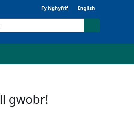
Gwrandewch gyda Browsealoud
Fy Nghyfrif
English
ilio
Chwilio'r safle
ll gwobr!