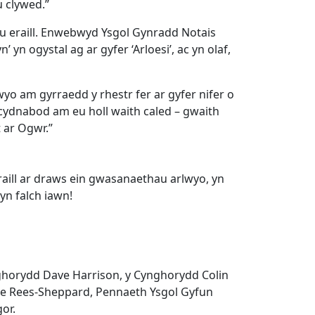
u clywed.”
u eraill. Enwebwyd Ysgol Gynradd Notais
yn ogystal ag ar gyfer ‘Arloesi’, ac yn olaf,
 am gyrraedd y rhestr fer ar gyfer nifer o
cydnabod am eu holl waith caled – gwaith
 ar Ogwr.”
aill ar draws ein gwasanaethau arlwyo, yn
nghorydd Dave Harrison, y Cynghorydd Colin
nne Rees-Sheppard, Pennaeth Ysgol Gyfun
or.