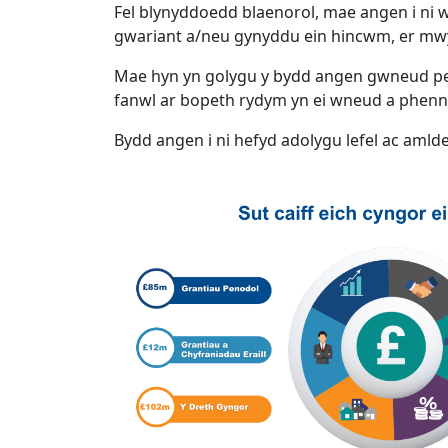
Fel blynyddoedd blaenorol, mae angen i ni w
gwariant a/neu gynyddu ein hincwm, er mwy
Mae hyn yn golygu y bydd angen gwneud pend
fanwl ar bopeth rydym yn ei wneud a phenn
Bydd angen i ni hefyd adolygu lefel ac aml