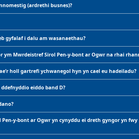
nomestig (ardrethi busnes)?
deb gyfalaf i dalu am wasanaethau?
 ym Mwrdeistref Sirol Pen-y-bont ar Ogwr na rhai rhann
e’r holl gartrefi ychwanegol hyn yn cael eu hadeiladu?
n ddefnyddio eiddo band D?
mdano?
l Pen-y-bont ar Ogwr yn cynyddu ei dreth gyngor yn fwy