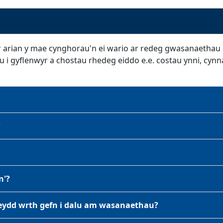
 yr arian y mae cynghorau'n ei wario ar redeg gwasanaetha
lu i gyflenwyr a chostau rhedeg eiddo e.e. costau ynni, cynn
?
n'?
feydd wrth gefn i dalu am wasanaethau?