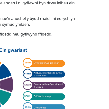
 angen i ni gyflawni hyn drwy leihau ein
ae’n anochel y bydd rhaid i ni edrych yn
ni symud ymlaen.
fioedd neu gyflwyno ffioedd.