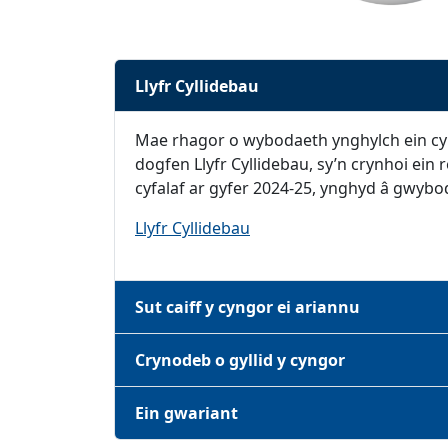
Llyfr Cyllidebau
Mae rhagor o wybodaeth ynghylch ein cyll
dogfen Llyfr Cyllidebau, sy’n crynhoi ein 
cyfalaf ar gyfer 2024-25, ynghyd â gwybod
(Yn agor mewn tab neu ff
Llyfr Cyllidebau
Sut caiff y cyngor ei ariannu
Crynodeb o gyllid y cyngor
Ein gwariant