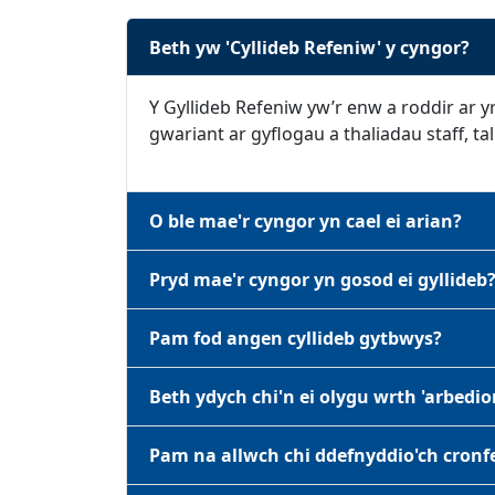
Beth yw 'Cyllideb Refeniw' y cyngor?
Y Gyllideb Refeniw yw’r enw a roddir ar
gwariant ar gyflogau a thaliadau staff, ta
O ble mae'r cyngor yn cael ei arian?
Pryd mae'r cyngor yn gosod ei gyllideb
Pam fod angen cyllideb gytbwys?
Beth ydych chi'n ei olygu wrth 'arbedio
Pam na allwch chi ddefnyddio'ch cron