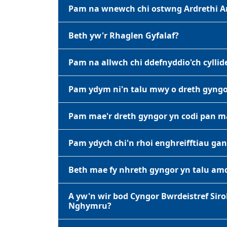
Pam na wnewch chi ostwng Ardrethi An
Beth yw'r Rhaglen Gyfalaf?
Pam na allwch chi ddefnyddio'ch cylli
Pam ydym ni'n talu mwy o dreth gyngor
Pam mae'r dreth gyngor yn codi pan ma
Pam ydych chi'n rhoi enghreifftiau ga
Beth mae fy nhreth gyngor yn talu a
A yw'n wir bod Cyngor Bwrdeistref Siro
Nghymru?