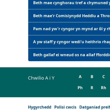
Beth mae cynghorau tref a chymuned yn
Beth mae'r Comisiynydd Heddlu a Thro
Pam nad yw'r cyngor yn mynd ar ôl y rh
A yw staff y cyngor wedi'u heithrio rha
Beth gallaf ei wneud os na allaf ffordd
A
B
C
Chwilio A i Y
Ph
R
Rh
Hygyrchedd
Polisi cwcis
Datganiad prei