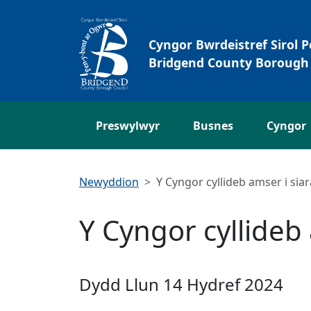
Neidio i'r Prif gynnwys
Cyngor Bwrdeistref Sirol 
Bridgend County Borough 
Preswylwyr
Busnes
Cyngor
Newyddion
Y Cyngor cyllideb amser i sia
Y Cyngor cyllideb 
Dydd Llun 14 Hydref 2024