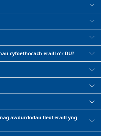
au cyfoethocach eraill o'r DU?
 nag awdurdodau lleol eraill yng