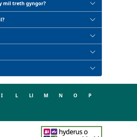
 mil treth gyngor?
l?
I
L
Ll
M
N
O
P