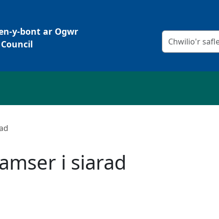
Pen-y-bont ar Ogwr
Meini prawf chw
Council
rad
amser i siarad