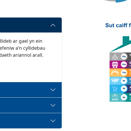
ideb ar gael yn ein
refeniw a’n cyllidebau
aeth ariannol arall.
enest newydd)