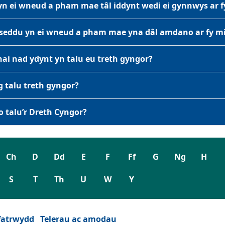
 ei wneud a pham mae tâl iddynt wedi ei gynnwys ar fy
seddu yn ei wneud a pham mae yna dâl amdano ar fy mi
ai nad ydynt yn talu eu treth gyngor?
g talu treth gyngor?
io talu’r Dreth Cyngor?
Ch
D
Dd
E
F
Ff
G
Ng
H
S
T
Th
U
W
Y
fatrwydd
Telerau ac amodau