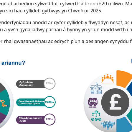
neud arbedion sylweddol, cyfwerth â bron i £20 miliwn. Mae
n sicrhau cyllideb gytbwys yn Chwefror 2025.
erfyniadau anodd ar gyfer cyllideb y flwyddyn nesaf, ac m
u a yw’n gynaliadwy parhau â hynny yn yr un modd wrth i 
der rhai gwasanaethau ac edrych p’un a oes angen cynyddu f