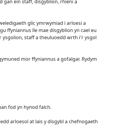
an ein staff, disgyblion, rhieni a
weledigaeth glir, ymrwymiad i arloesi a
u ffyniannus lle mae disgyblion yn cael eu
ysgolion, staff a theuluoedd wrth i'r ysgol
n gymuned mor ffyniannus a gofalgar. Rydym
an fod yn hynod falch.
d arloesol at lais y disgybl a chefnogaeth