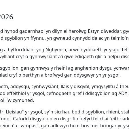
2026
d hynod gadarnhaol yn dilyn ei harolwg Estyn diweddar, gy
isgyblion yn ffynnu, yn gwneud cynnydd da ac yn teimlo'n 
g a hyfforddiant yng Nghymru, arweinyddiaeth yr ysgol fel
wylliant cryf o gynhwysiant a'i gweledigaeth glir o helpu dis
isgyblion, gan gynnwys y rheini ag anghenion dysgu ychwa
d cryf o berthyn a brofwyd gan ddysgwyr yn yr ysgol.
, addysgu, cynhwysiant, llais y disgybl, ymgysylltu â th
ffeithiol yr ysgol, cefnogaeth gref i ddisgyblion ag ADY a
aol i'w cymuned.
i Lleisiau" yr ysgol, sy'n sicrhau bod disgyblion, rhieni, s
yfodol. Cafodd disgyblion eu disgrifio hefyd fel rhai "eithri
 rheini o'u cwmpas", gan adlewyrchu ethos meithringar yr ys