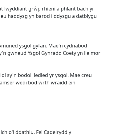
 lwyddiant grŵp rhieni a phlant bach yr
u eu haddysg yn barod i ddysgu a datblygu
 cymuned ysgol gyfan. Mae'n cydnabod
 sy'n gwneud Ysgol Gynradd Coety yn lle mor
ol sy'n bodoli ledled yr ysgol. Mae creu
b amser wedi bod wrth wraidd ein
ch o'i ddathlu. Fel Cadeirydd y