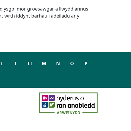
ned ysgol mor groesawgar a llwyddiannus.
 wrth iddynt barhau i adeiladu ar y
I
L
Ll
M
N
O
P