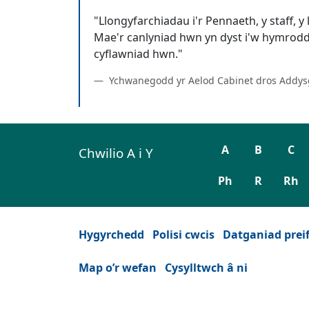
"Llongyfarchiadau i'r Pennaeth, y staff,
Mae'r canlyniad hwn yn dyst i'w hymroddi
Ychwanegodd yr Aelod Cabinet dros Addysg
A
B
C
Chwilio A i Y
Ph
R
Rh
Hygyrchedd
Polisi cwcis
Datganiad prei
Map o’r wefan
Cysylltwch â ni