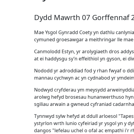
Dydd Mawrth 07 Gorffennaf 
Mae Ysgol Gynradd Coety yn dathlu canlynia
cymuned groesawgar a meithringar lle mae d
Canmolodd Estyn, yr arolygiaeth dros addys
at ei haddysgu sy’n effeithiol yn gyson, ei di
Nododd yr adroddiad fod y rhan fwyaf o dd
mannau cychwyn ac yn cydnabod yr ymdeimla
Nodwyd cryfderau ym meysydd arweinyddiaeth
arolwg hefyd brosesau hunanwerthuso hynod e
sgiliau arwain a gwneud cyfraniad cadarnh
Tynnwyd sylw hefyd at ddull arloesol "Tapestr
ystyrlon wrth lunio cyfeiriad yr ysgol yn y d
dangos "lefelau uchel o ofal ac empathi i'r