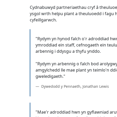
Cydnabuwyd partneriaethau cryf â theuluoe
ysgol wrth helpu plant a theuluoedd i fagu
cyfeillgarwch.
"Rydym yn hynod falch o'r adroddiad hw
ymroddiad ein staff, cefnogaeth ein teul
arbennig i ddysgu a thyfu ynddo.
"Rydym yn arbennig o falch bod arolygwyr
amgylchedd lle mae plant yn teimlo'n ddi
Dywedodd y Pennaeth, Jonathan Lewis
"Mae'r adroddiad hwn yn gyflawniad aruth