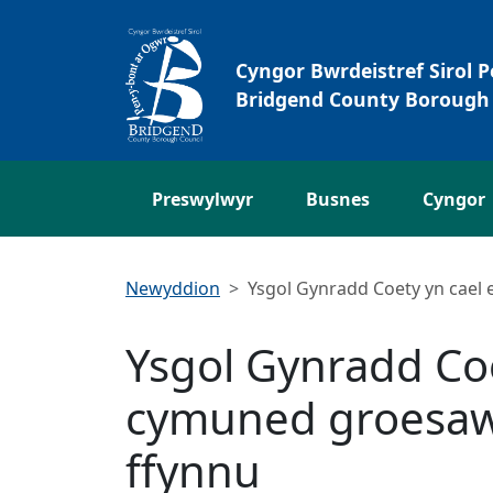
Neidio i'r Prif gynnwys
Cyngor Bwrdeistref Sirol 
Bridgend County Borough 
Preswylwyr
Busnes
Cyngor
Newyddion
Ysgol Gynradd Coety yn cael 
Ysgol Gynradd Coe
cymuned groesawg
ffynnu