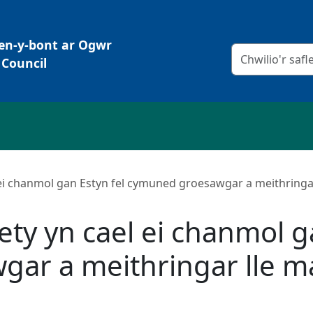
Pen-y-bont ar Ogwr
Meini prawf chw
Council
ei chanmol gan Estyn fel cymuned groesawgar a meithringar
ty yn cael ei chanmol ga
ar a meithringar lle ma