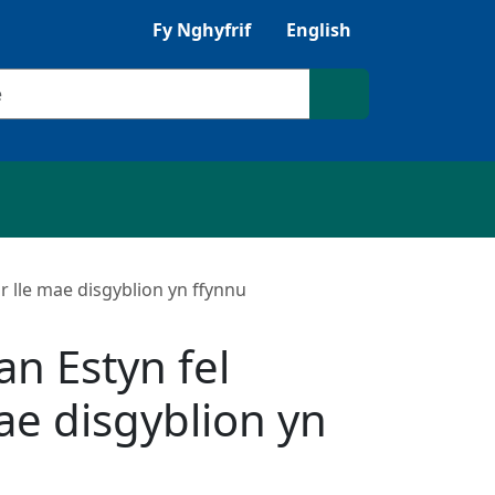
Gwrandewch gyda Browsealoud
Fy Nghyfrif
English
ilio
Chwilio'r safle
 lle mae disgyblion yn ffynnu
n Estyn fel
e disgyblion yn