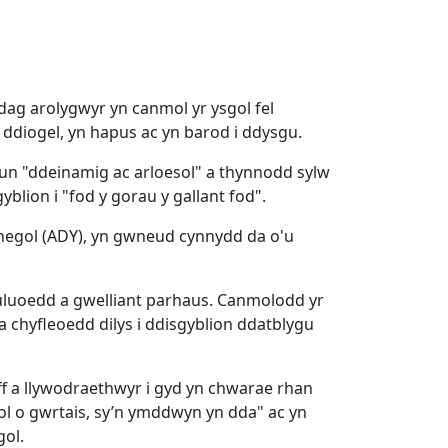
dag arolygwyr yn canmol yr ysgol fel
ddiogel, yn hapus ac yn barod i ddysgu.
 un "ddeinamig ac arloesol" a thynnodd sylw
gyblion i "fod y gorau y gallant fod".
negol (ADY), yn gwneud cynnydd da o'u
euluoedd a gwelliant parhaus. Canmolodd yr
 chyfleoedd dilys i ddisgyblion ddatblygu
taff a llywodraethwyr i gyd yn chwarae rhan
adol o gwrtais, sy’n ymddwyn yn dda" ac yn
gol.