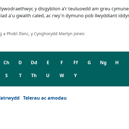
 y llywodraethwyr, y disgyblion a’r teuluoedd am greu cymu
ad a'u gwaith caled, ac rwy'n dymuno pob llwyddiant iddynt
 a Phobl Ifanc, y Cynghorydd Martyn Jones:
Ch
D
Dd
E
F
Ff
G
Ng
H
S
T
Th
U
W
Y
fatrwydd
Telerau ac amodau