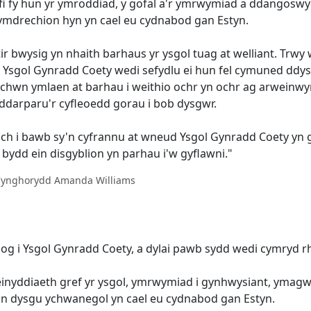
i fy hun yr ymroddiad, y gofal a'r ymrwymiad a ddangoswyd g
ymdrechion hyn yn cael eu cydnabod gan Estyn.
ir bwysig yn nhaith barhaus yr ysgol tuag at welliant. Trwy 
Ysgol Gynradd Coety wedi sefydlu ei hun fel cymuned ddysg
ychwn ymlaen at barhau i weithio ochr yn ochr ag arweinwyr 
 ddarparu'r cyfleoedd gorau i bob dysgwr.
iolch i bawb sy'n cyfrannu at wneud Ysgol Gynradd Coety y
Cynghorydd Amanda Williams
g i Ysgol Gynradd Coety, a dylai pawb sydd wedi cymryd rh
nyddiaeth gref yr ysgol, ymrwymiad i gynhwysiant, ymagwed
n dysgu ychwanegol yn cael eu cydnabod gan Estyn.