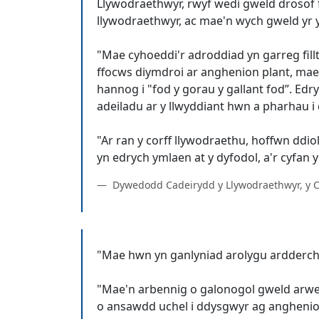
Llywodraethwyr, rwyf wedi gweld drosof f
llywodraethwyr, ac mae'n wych gweld yr 
"Mae cyhoeddi'r adroddiad yn garreg fillt
ffocws diymdroi ar anghenion plant, mae 
hannog i "fod y gorau y gallant fod”. Edr
adeiladu ar y llwyddiant hwn a pharhau i
"Ar ran y corff llywodraethu, hoffwn dd
Dywedodd Cadeirydd y Llywodraethwyr, y 
"Mae hwn yn ganlyniad arolygu arddercho
"Mae'n arbennig o galonogol gweld arwei
o ansawdd uchel i ddysgwyr ag anghenio