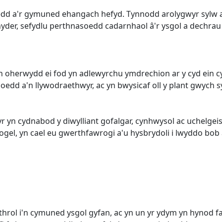
dd a'r gymuned ehangach hefyd. Tynnodd arolygwyr sylw at
 hyder, sefydlu perthnasoedd cadarnhaol â'r ysgol a dechra
n oherwydd ei fod yn adlewyrchu ymdrechion ar y cyd ein
uoedd a'n llywodraethwyr, ac yn bwysicaf oll y plant gwych
 yn cydnabod y diwylliant gofalgar, cynhwysol ac uchelgeisi
ogel, yn cael eu gwerthfawrogi a'u hysbrydoli i lwyddo bo
rol i'n cymuned ysgol gyfan, ac yn un yr ydym yn hynod fal