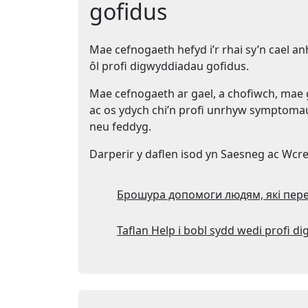
gofidus
Mae cefnogaeth hefyd i’r rhai sy’n cael 
ôl profi digwyddiadau gofidus.
Mae cefnogaeth ar gael, a chofiwch, mae
ac os ydych chi’n profi unrhyw symptomau y
neu feddyg.
Darperir y daflen isod yn Saesneg ac Wcre
Брошура допомоги людям, які пере
Taflan Help i bobl sydd wedi profi 