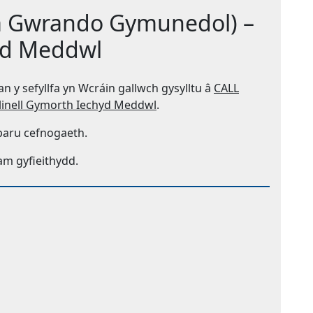
 a Gwrando Gymunedol) –
hyd Meddwl
an y sefyllfa yn Wcráin gallwch gysylltu â
CALL
(Yn agor mewn tab neu ffene
Llinell Gymorth Iechyd Meddwl
.
paru cefnogaeth.
am gyfieithydd.