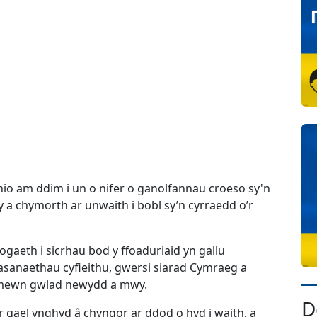
hio am ddim i un o nifer o ganolfannau croeso sy'n
y a chymorth ar unwaith i bobl sy’n cyrraedd o’r
aeth i sicrhau bod y ffoaduriaid yn gallu
anaethau cyfieithu, gwersi siarad Cymraeg a
d mewn gwlad newydd a mwy.
D
 gael ynghyd â chyngor ar ddod o hyd i waith, a