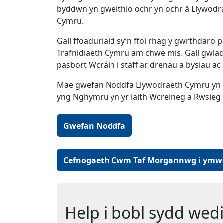
byddwn yn gweithio ochr yn ochr â Llywodra
Cymru.
Gall ffoaduriaid sy’n ffoi rhag y gwrthdar
Trafnidiaeth Cymru am chwe mis. Gall gwla
pasbort Wcráin i staff ar drenau a bysiau
Mae gwefan Noddfa Llywodraeth Cymru yn 
yng Nghymru yn yr iaith Wcreineg a Rwsieg 
(Yn agor mewn tab neu 
Gwefan Noddfa
Cefnogaeth Cwm Taf Morgannwg i ymwe
Help i bobl sydd wed