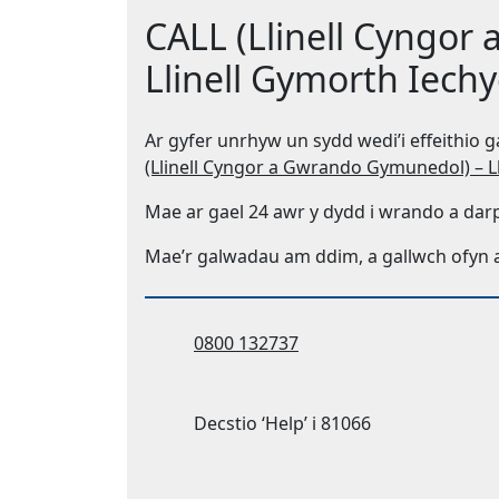
CALL (Llinell Cyngor
Llinell Gymorth Iec
Ar gyfer unrhyw un sydd wedi’i effeithio g
(Llinell Cyngor a Gwrando Gymunedol) – 
Mae ar gael 24 awr y dydd i wrando a dar
Mae’r galwadau am ddim, a gallwch ofyn 
Ffôn:
0800 132737
Cyfnewid testun:
Decstio ‘Help’ i 81066