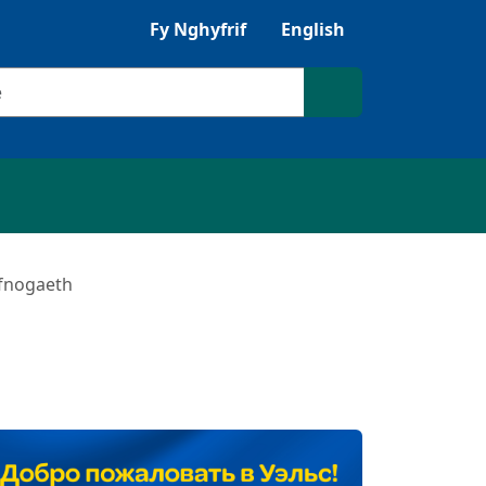
Gwrandewch gyda Browsealoud
Fy Nghyfrif
English
ilio
Chwilio'r safle
efnogaeth