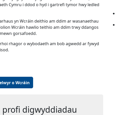
eth Cymru i ddod o hyd i gartrefi tymor hwy ledled
o parhaus yn Wcráin deithio am ddim ar wasanaethau
dolion Wcráin hawlio teithio am ddim trwy ddangos
 ac mewn gorsafoedd.
rhoi rhagor o wybodaeth am bob agwedd ar fywyd
isod.
ffenest newydd)
lwyr o Wcráin
i profi digwyddiadau