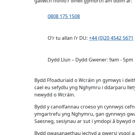
gallwch ffonio’r llinell gymorth am ddim ar:
Ffôn:
0808 175 1508
Ffôn:
O’r tu allan i’r DU:
+44 (0)20 4542 5671
Oriau Agor 1:
Dydd Llun – Dydd Gwener: 9am - 5pm
Bydd Ffoaduriaid o Wcráin yn gymwys i deit
cael eu sefydlu yng Nghymru i ddarparu llet
newydd o Wcráin.
Bydd y canolfannau croeso yn cynnwys cefnog
ymgartrefu yng Nghymru, gan gynnwys gwas
Saesneg, sesiynau ar sut i ymdopi â bywy
Bydd gwasanaethau iechyd a gwersi ysgol ar