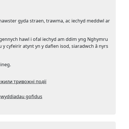
anhawster gyda straen, trawma, ac iechyd meddwl ar
 gennych hawl i ofal iechyd am ddim yng Nghymru
 cyfeirir atynt yn y daflen isod, siaradwch â nyrs
ineg.
жили тривожні події
digwyddiadau gofidus