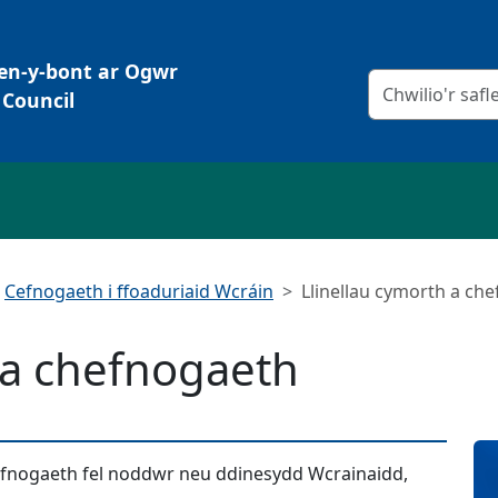
Pen-y-bont ar Ogwr
Meini prawf chw
Council
Cefnogaeth i ffoaduriaid Wcráin
Llinellau cymorth a ch
 a chefnogaeth
hefnogaeth fel noddwr neu ddinesydd Wcrainaidd,