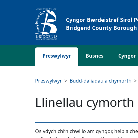
Neidio i'r Prif gynnwys
Cyngor Bwrdeistref Sirol 
Bridgend County Borough 
Preswylwyr
Busnes
Cyngor
Preswylwyr
Budd-daliadau a chymorth
Llinellau cymorth
Os ydych chi’n chwilio am gyngor, help a c