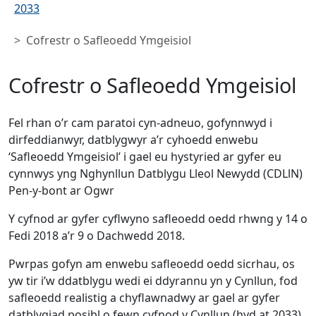
2033
Cofrestr o Safleoedd Ymgeisiol
Cofrestr o Safleoedd Ymgeisiol
Fel rhan o’r cam paratoi cyn-adneuo, gofynnwyd i
dirfeddianwyr, datblygwyr a’r cyhoedd enwebu
‘Safleoedd Ymgeisiol’ i gael eu hystyried ar gyfer eu
cynnwys yng Nghynllun Datblygu Lleol Newydd (CDLlN)
Pen-y-bont ar Ogwr
Y cyfnod ar gyfer cyflwyno safleoedd oedd rhwng y 14 o
Fedi 2018 a’r 9 o Dachwedd 2018.
Pwrpas gofyn am enwebu safleoedd oedd sicrhau, os
yw tir i’w ddatblygu wedi ei ddyrannu yn y Cynllun, fod
safleoedd realistig a chyflawnadwy ar gael ar gyfer
datblygiad posibl o fewn cyfnod y Cynllun (hyd at 2033).