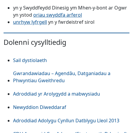
yn y Swyddfeydd Dinesig ym Mhen-y-bont ar Ogwr
yn ystod
oriau swyddfa arferol
(Yn agor mewn tab neu ffenest newyd
unrhyw lyfrgell
yn y fwrdeistref sirol
Dolenni cysylltiedig
Sail dystiolaeth
Gwrandawiadau – Agendâu, Datganiadau a
Phwyntiau Gweithredu
Adroddiad yr Arolygydd a mabwysiadu
Newyddion Diweddaraf
Adroddiad Adolygu Cynllun Datblygu Lleol 2013