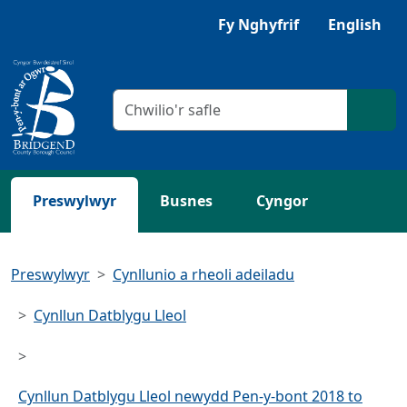
Neidio i'r Prif gynnwys
Gwrandewch gyda Browsealoud
Fy Nghyfrif
English
Meini prawf chwilio
Chwil
Preswylwyr
Busnes
Cyngor
Preswylwyr
Cynllunio a rheoli adeiladu
Cynllun Datblygu Lleol
Cynllun Datblygu Lleol newydd Pen-y-bont 2018 to