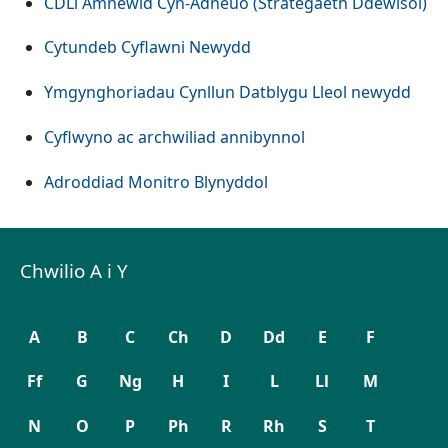
CDLl Amnewid Cyn-Adneuo (Strategaeth Ddewisol)
Cytundeb Cyflawni Newydd
Ymgynghoriadau Cynllun Datblygu Lleol newydd
Cyflwyno ac archwiliad annibynnol
Adroddiad Monitro Blynyddol
Chwilio A i Y
A
B
C
Ch
D
Dd
E
F
Ff
G
Ng
H
I
L
Ll
M
N
O
P
Ph
R
Rh
S
T