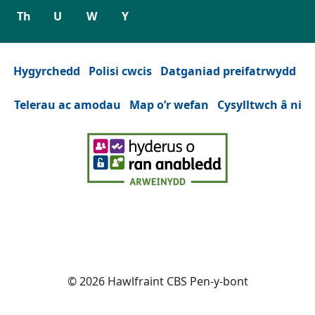
Th
U
W
Y
Hygyrchedd
Polisi cwcis
Datganiad preifatrwydd
Telerau ac amodau
Map o’r wefan
Cysylltwch â ni
Facebook
(Yn agor mewn tab neu ffenest n
YouTube
(Yn agor mewn tab neu ffe
Instagram
(Yn agor mewn tab n
Twitter
(Yn agor mewn
© 2026 Hawlfraint CBS Pen-y-bont