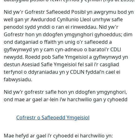
Nid yw'r Gofrestr Safleoedd Posibl yn awgrymu bod yn
well gan yr Awdurdod Cynllunio Lleol unrhyw safle
penodol sydd ynddi o ran ei rinweddau. Nid yw'r
Gofrestr hon yn ddogfen ymgynghori gyhoeddus; dim
ond datganiad o ffaith yn unig o'r safleoedd a
gyflwynwyd yn y cam cyn-adneuo o baratoi'r CDLl
newydd. Roedd pob Safle Ymgeisiol a gyflwynwyd yn
destun Asesiad Safle Ymgeisiol fel sail i’r casgliad
terfynol o ddyraniadau yn y CDLlN fyddai’n cael ei
fabwysiadu.
Nid yw’r gofrestr safle hon yn ddogfen ymgynghori,
ond mae ar gael ar-lein i’w harchwilio gan y cyhoedd
Cofrestr o Safleoedd Ymgeisiol
Mae hefyd ar gael i’r cyhoedd ei harchwilio yn: