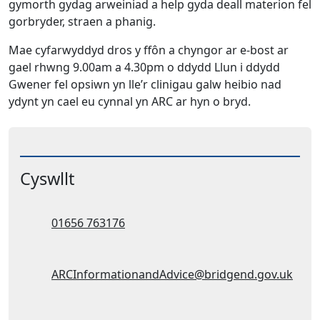
gymorth gydag arweiniad a help gyda deall materion fel
gorbryder, straen a phanig.
Mae cyfarwyddyd dros y ffôn a chyngor ar e-bost ar
gael rhwng 9.00am a 4.30pm o ddydd Llun i ddydd
Gwener fel opsiwn yn lle’r clinigau galw heibio nad
ydynt yn cael eu cynnal yn ARC ar hyn o bryd.
Cyswllt
Ffôn:
01656 763176
Cyfeiriad ebost:
ARCInformationandAdvice@bridgend.gov.uk