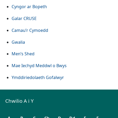
(Yn agor mewn tab neu ffenest new
Cyngor ar Bopeth
(Yn agor mewn tab neu ffenest newydd)
Galar CRUSE
(Yn agor mewn tab neu ffenest ne
Camau’r Cymoedd
(Yn agor mewn tab neu ffenest newydd)
Gwalia
(Yn agor mewn tab neu ffenest newydd)
Men’s Shed
(Yn agor mewn tab neu f
Mae Iechyd Meddwl o Bwys
Ymddiriedolaeth Gofalwyr
Chwilio A i Y