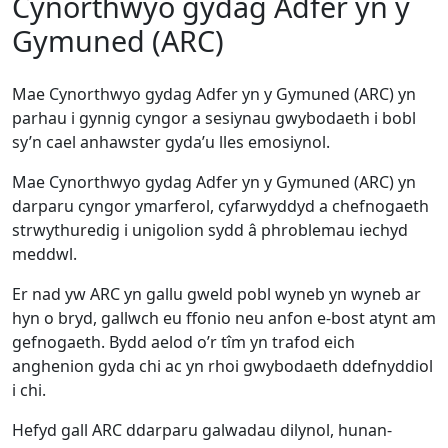
Cynorthwyo gydag Adfer yn y
Gymuned (ARC)
Mae Cynorthwyo gydag Adfer yn y Gymuned (ARC) yn
parhau i gynnig cyngor a sesiynau gwybodaeth i bobl
sy’n cael anhawster gyda’u lles emosiynol.
Mae Cynorthwyo gydag Adfer yn y Gymuned (ARC) yn
darparu cyngor ymarferol, cyfarwyddyd a chefnogaeth
strwythuredig i unigolion sydd â phroblemau iechyd
meddwl.
Er nad yw ARC yn gallu gweld pobl wyneb yn wyneb ar
hyn o bryd, gallwch eu ffonio neu anfon e-bost atynt am
gefnogaeth. Bydd aelod o’r tîm yn trafod eich
anghenion gyda chi ac yn rhoi gwybodaeth ddefnyddiol
i chi.
Hefyd gall ARC ddarparu galwadau dilynol, hunan-