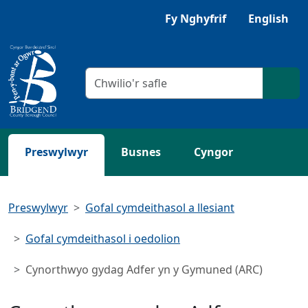
Neidio i'r Prif gynnwys
Gwrandewch gyda Browsealoud
Fy Nghyfrif
English
Meini prawf chwilio
Chwil
Preswylwyr
Busnes
Cyngor
Preswylwyr
Gofal cymdeithasol a llesiant
Gofal cymdeithasol i oedolion
Cynorthwyo gydag Adfer yn y Gymuned (ARC)