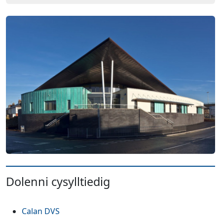
Dolenni cysylltiedig
(Yn agor mewn tab neu ffenest newydd)
Calan DVS