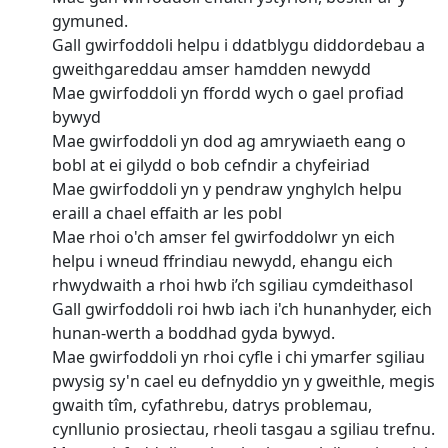
gymuned.
Gall gwirfoddoli helpu i ddatblygu diddordebau a
gweithgareddau amser hamdden newydd
Mae gwirfoddoli yn ffordd wych o gael profiad
bywyd
Mae gwirfoddoli yn dod ag amrywiaeth eang o
bobl at ei gilydd o bob cefndir a chyfeiriad
Mae gwirfoddoli yn y pendraw ynghylch helpu
eraill a chael effaith ar les pobl
Mae rhoi o'ch amser fel gwirfoddolwr yn eich
helpu i wneud ffrindiau newydd, ehangu eich
rhwydwaith a rhoi hwb i’ch sgiliau cymdeithasol
Gall gwirfoddoli roi hwb iach i'ch hunanhyder, eich
hunan-werth a boddhad gyda bywyd.
Mae gwirfoddoli yn rhoi cyfle i chi ymarfer sgiliau
pwysig sy'n cael eu defnyddio yn y gweithle, megis
gwaith tîm, cyfathrebu, datrys problemau,
cynllunio prosiectau, rheoli tasgau a sgiliau trefnu.