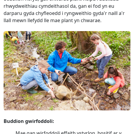
rhwydweithiau cymdeithasol da, gan ei fod yn eu
darparu gyda chyfleoedd i ryngweithio gyda'r naill a'r
llall mewn llefydd lle mae plant yn chwarae.
Buddion gwirfoddoli:
Mae gan wirfoddoli effaith ystyrlon, bositif ar y