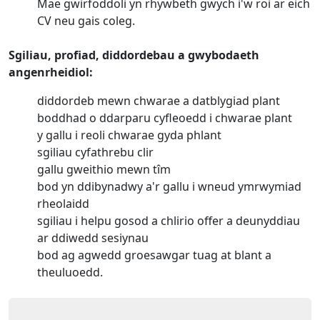
Mae gwirfoddoli yn rhywbeth gwych i'w roi ar eich
CV neu gais coleg.
Sgiliau, profiad, diddordebau a gwybodaeth
angenrheidiol:
diddordeb mewn chwarae a datblygiad plant
boddhad o ddarparu cyfleoedd i chwarae plant
y gallu i reoli chwarae gyda phlant
sgiliau cyfathrebu clir
gallu gweithio mewn tîm
bod yn ddibynadwy a'r gallu i wneud ymrwymiad
rheolaidd
sgiliau i helpu gosod a chlirio offer a deunyddiau
ar ddiwedd sesiynau
bod ag agwedd groesawgar tuag at blant a
theuluoedd.