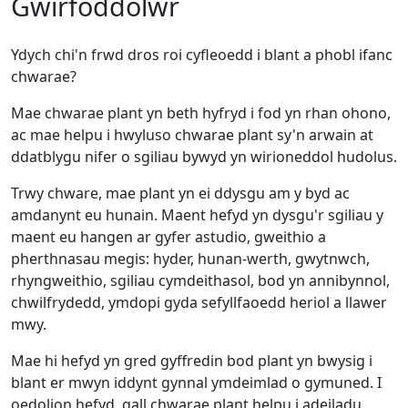
Gwirfoddolwr
Ydych chi'n frwd dros roi cyfleoedd i blant a phobl ifanc
chwarae?
Mae chwarae plant yn beth hyfryd i fod yn rhan ohono,
ac mae helpu i hwyluso chwarae plant sy'n arwain at
ddatblygu nifer o sgiliau bywyd yn wirioneddol hudolus.
Trwy chware, mae plant yn ei ddysgu am y byd ac
amdanynt eu hunain. Maent hefyd yn dysgu'r sgiliau y
maent eu hangen ar gyfer astudio, gweithio a
pherthnasau megis: hyder, hunan-werth, gwytnwch,
rhyngweithio, sgiliau cymdeithasol, bod yn annibynnol,
chwilfrydedd, ymdopi gyda sefyllfaoedd heriol a llawer
mwy.
Mae hi hefyd yn gred gyffredin bod plant yn bwysig i
blant er mwyn iddynt gynnal ymdeimlad o gymuned. I
oedolion hefyd, gall chwarae plant helpu i adeiladu