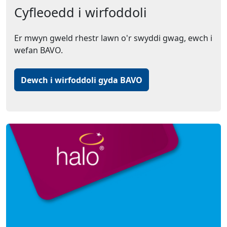
Cyfleoedd i wirfoddoli
Er mwyn gweld rhestr lawn o'r swyddi gwag, ewch i
wefan BAVO.
Dewch i wirfoddoli gyda BAVO