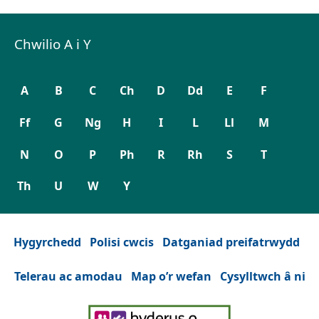
Chwilio A i Y
A
B
C
Ch
D
Dd
E
F
Ff
G
Ng
H
I
L
Ll
M
N
O
P
Ph
R
Rh
S
T
Th
U
W
Y
Hygyrchedd
Polisi cwcis
Datganiad preifatrwydd
Telerau ac amodau
Map o’r wefan
Cysylltwch â ni