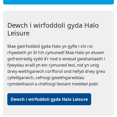
Dewch i wirfoddoli gyda Halo
Leisure
Mae gwirfoddoli gyda Halo yn gyfle i chi roi
rhywbeth yn ôl i’ch cymuned! Mae Halo yn elusen
gofrestredig sydd â’r nod o wneud gwahaniaeth i
fywydau eraill yn ein cymuned leol, nid yn unig
drwy weithgarwch corfforol ond hefyd drwy greu
cyfeillgarwch, cefnogi gweithgareddau
cymdeithasol a chefnogi llesiant meddwl pobl.
Dewch i wirfoddoli gyda Halo Leisure