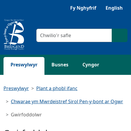
Neidio i'r Prif gynnwys
Gwrandewch gyda Browsealoud
Fy Nghyfrif
English
Meini prawf chwilio
Chwil
Preswylwyr
Busnes
Cyngor
Preswylwyr
Plant a phobl ifanc
Chwarae ym Mwrdeistref Sirol Pen-y-bont ar Ogwr
Gwirfoddolwr