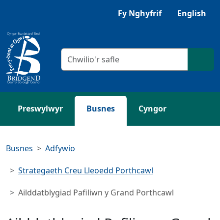
Neidio i'r Prif gynnwys
Gwrandewch gyda Browsealoud
Fy Nghyfrif
English
Meini prawf chwilio
Chwil
Preswylwyr
Busnes
Cyngor
Busnes
Adfywio
Strategaeth Creu Lleoedd Porthcawl
Ailddatblygiad Pafiliwn y Grand Porthcawl