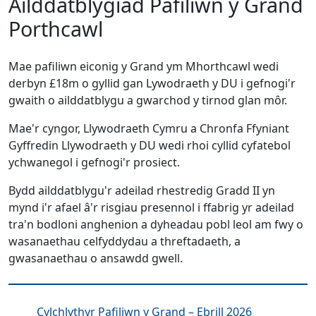
Ailddatblygiad Pafiliwn y Grand
Porthcawl
Mae pafiliwn eiconig y Grand ym Mhorthcawl wedi
derbyn £18m o gyllid gan Lywodraeth y DU i gefnogi'r
gwaith o ailddatblygu a gwarchod y tirnod glan môr.
Mae'r cyngor, Llywodraeth Cymru a Chronfa Ffyniant
Gyffredin Llywodraeth y DU wedi rhoi cyllid cyfatebol
ychwanegol i gefnogi'r prosiect.
Bydd ailddatblygu'r adeilad rhestredig Gradd II yn
mynd i'r afael â'r risgiau presennol i ffabrig yr adeilad
tra'n bodloni anghenion a dyheadau pobl leol am fwy o
wasanaethau celfyddydau a threftadaeth, a
gwasanaethau o ansawdd gwell.
Cylchlythyr Pafiliwn y Grand – Ebrill 2026