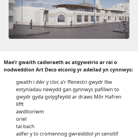
Mae’r gwaith cadwraeth ac atgyweirio ar rai o
nodweddion Art Deco eiconig yr adeilad yn cynnwys:
gwaith i dŵr y cloc a’r ffenestri gwydr lliw
estyniadau newydd gan gynnwys pafiliwn to
gwydr gyda golygfeydd ar draws Môr Hafren
lifft
awditoriwm
oriel
tai bach
adfer y to cromennog gwreiddiol yn sensitif