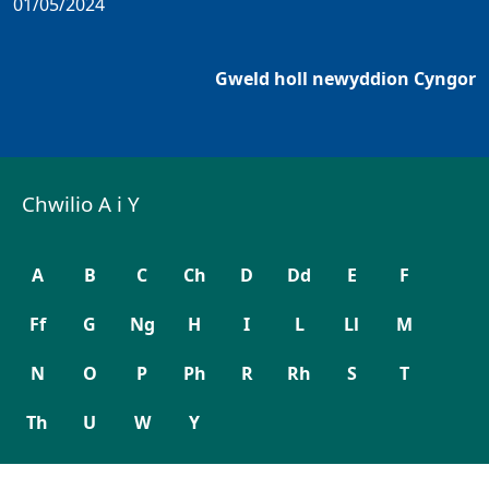
01/05/2024
Gweld holl newyddion Cyngor
Chwilio A i Y
A
B
C
Ch
D
Dd
E
F
Ff
G
Ng
H
I
L
Ll
M
N
O
P
Ph
R
Rh
S
T
Th
U
W
Y