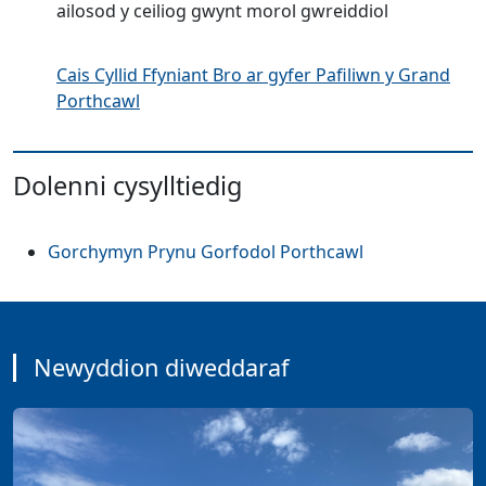
ailosod y ceiliog gwynt morol gwreiddiol
Cais Cyllid Ffyniant Bro ar gyfer Pafiliwn y Grand
Porthcawl
Dolenni cysylltiedig
Gorchymyn Prynu Gorfodol Porthcawl
Newyddion diweddaraf