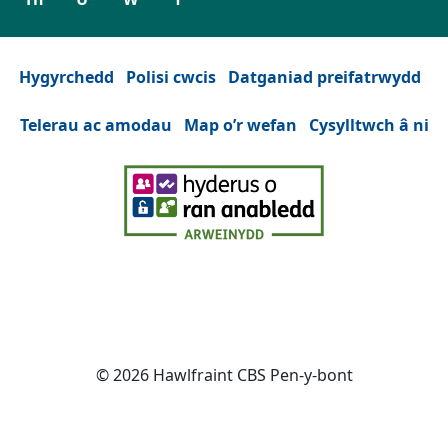
Hygyrchedd
Polisi cwcis
Datganiad preifatrwydd
Telerau ac amodau
Map o’r wefan
Cysylltwch â ni
Facebook
(Yn agor mewn tab neu ffenest n
YouTube
(Yn agor mewn tab neu ffe
Instagram
(Yn agor mewn tab n
Twitter
(Yn agor mewn
© 2026 Hawlfraint CBS Pen-y-bont