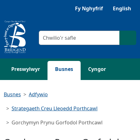
Neidio i'r Prif gynnwys
Gwrandewch gyda Browsealoud
Fy Nghyfrif
English
Meini prawf chwilio
Chwil
Preswylwyr
Busnes
Cyngor
Busnes
Adfywio
Strategaeth Creu Lleoedd Porthcawl
Gorchymyn Prynu Gorfodol Porthcawl