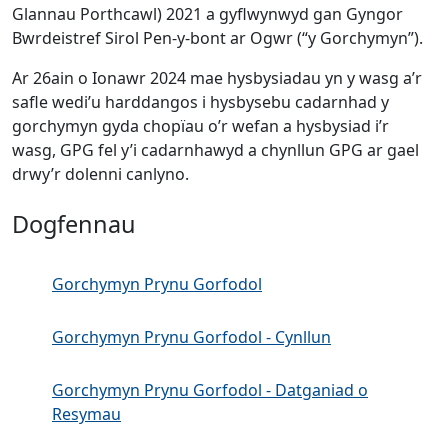
Glannau Porthcawl) 2021 a gyflwynwyd gan Gyngor
Bwrdeistref Sirol Pen-y-bont ar Ogwr (“y Gorchymyn”).
Ar 26ain o Ionawr 2024 mae hysbysiadau yn y wasg a’r
safle wedi’u harddangos i hysbysebu cadarnhad y
gorchymyn gyda chopïau o’r wefan a hysbysiad i’r
wasg, GPG fel y’i cadarnhawyd a chynllun GPG ar gael
drwy’r dolenni canlyno.
Dogfennau
Gorchymyn Prynu Gorfodol
Gorchymyn Prynu Gorfodol - Cynllun
Gorchymyn Prynu Gorfodol - Datganiad o
Resymau