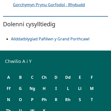
Gorchymyn Prynu Gorfodol - Rhybudd
Dolenni cysylltiedig
Ailddatblygiad Pafiliwn y Grand Porthcawl
Chwilio A i Y
A
B
C
Ch
D
Dd
E
F
Ff
G
Ng
H
I
L
Ll
M
N
O
P
Ph
R
Rh
S
T
Th
U
W
Y