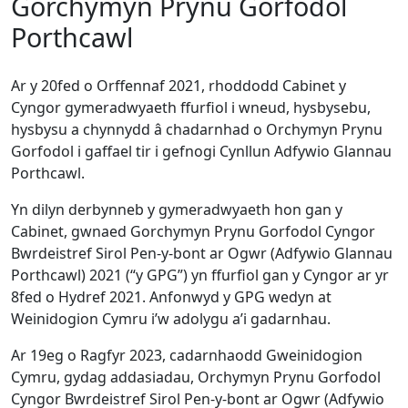
Gorchymyn Prynu Gorfodol
Porthcawl
Ar y 20fed o Orffennaf 2021, rhoddodd Cabinet y
Cyngor gymeradwyaeth ffurfiol i wneud, hysbysebu,
hysbysu a chynnydd â chadarnhad o Orchymyn Prynu
Gorfodol i gaffael tir i gefnogi Cynllun Adfywio Glannau
Porthcawl.
Yn dilyn derbynneb y gymeradwyaeth hon gan y
Cabinet, gwnaed Gorchymyn Prynu Gorfodol Cyngor
Bwrdeistref Sirol Pen-y-bont ar Ogwr (Adfywio Glannau
Porthcawl) 2021 (“y GPG”) yn ffurfiol gan y Cyngor ar yr
8fed o Hydref 2021. Anfonwyd y GPG wedyn at
Weinidogion Cymru i’w adolygu a’i gadarnhau.
Ar 19eg o Ragfyr 2023, cadarnhaodd Gweinidogion
Cymru, gydag addasiadau, Orchymyn Prynu Gorfodol
Cyngor Bwrdeistref Sirol Pen-y-bont ar Ogwr (Adfywio