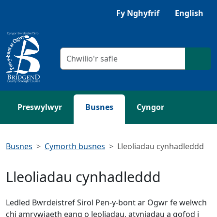
Neidio i'r Prif gynnwys
Gwrandewch gyda Browsealoud
Fy Nghyfrif
English
Meini prawf chwilio
Chwil
Preswylwyr
Busnes
Cyngor
Busnes
Cymorth busnes
Lleoliadau cynhadleddd
Lleoliadau cynhadleddd
Ledled Bwrdeistref Sirol Pen-y-bont ar Ogwr fe welwch
chi amrywiaeth eang o leoliadau, atyniadau a gofod i