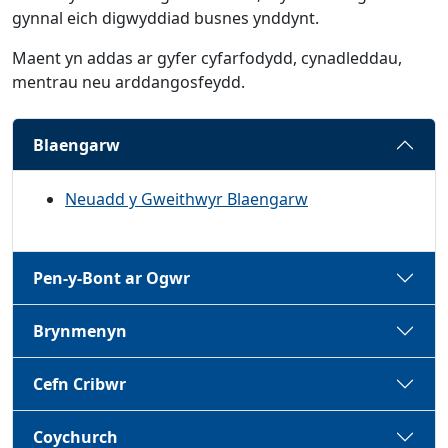
gynnal eich digwyddiad busnes ynddynt.
Maent yn addas ar gyfer cyfarfodydd, cynadleddau,
mentrau neu arddangosfeydd.
Blaengarw
Neuadd y Gweithwyr Blaengarw
Pen-y-Bont ar Ogwr
Brynmenyn
Cefn Cribwr
Coychurch