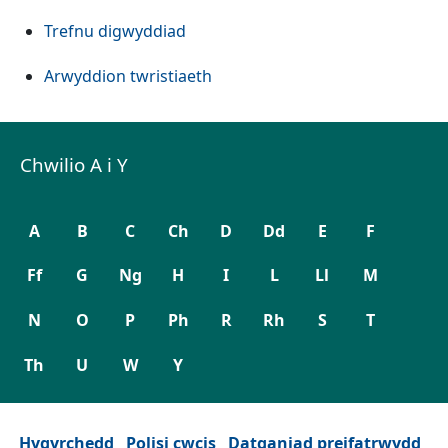
Trefnu digwyddiad
Arwyddion twristiaeth
Chwilio A i Y
A
B
C
Ch
D
Dd
E
F
Ff
G
Ng
H
I
L
Ll
M
N
O
P
Ph
R
Rh
S
T
Th
U
W
Y
Hygyrchedd
Polisi cwcis
Datganiad preifatrwydd