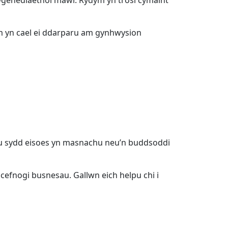
im yn cael ei ddarparu am gynhwysion
u sydd eisoes yn masnachu neu’n buddsoddi
efnogi busnesau. Gallwn eich helpu chi i