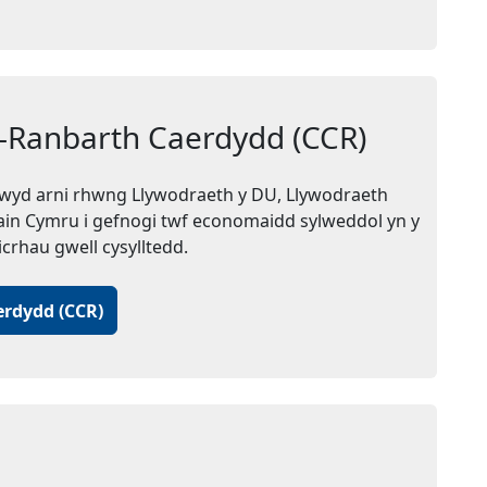
s-Ranbarth Caerdydd (CCR)
wyd arni rhwng Llywodraeth y DU, Llywodraeth
in Cymru i gefnogi twf economaidd sylweddol yn y
crhau gwell cysylltedd.
erdydd (CCR)