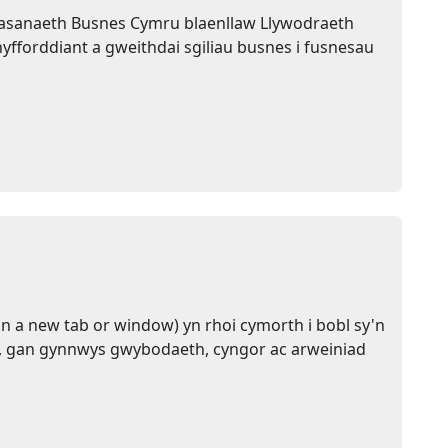
sanaeth Busnes Cymru blaenllaw Llywodraeth
yfforddiant a gweithdai sgiliau busnes i fusnesau
n a new tab or window) yn rhoi cymorth i bobl sy'n
gu, gan gynnwys gwybodaeth, cyngor ac arweiniad