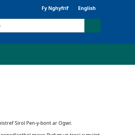
Gwrandewch gyda Browsealoud
Fy Nghyfrif
English
ilio
Chwilio'r safle
stref Sirol Pen-y-bont ar Ogwr.
-genedlaethol mawr. Rydym yn trosi cymaint