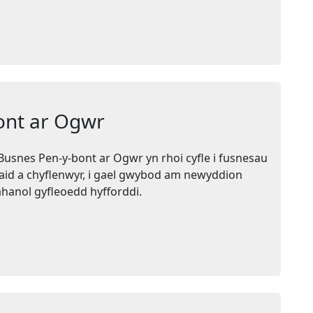
ont ar Ogwr
usnes Pen-y-bont ar Ogwr yn rhoi cyfle i fusnesau
iaid a chyflenwyr, i gael gwybod am newyddion
ahanol gyfleoedd hyfforddi.