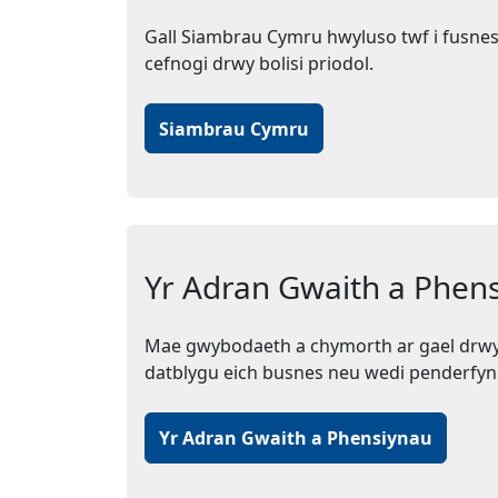
Gall Siambrau Cymru hwyluso twf i fusnes
cefnogi drwy bolisi priodol.
Siambrau Cymru
Yr Adran Gwaith a Phen
Mae gwybodaeth a chymorth ar gael drwy'
datblygu eich busnes neu wedi penderfynu
Yr Adran Gwaith a Phensiynau