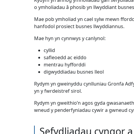
o ymholiadau â phosib yn llwyddiant busnes
Mae pob ymholiad yn cael sylw mewn ffordd 
hanfodol prosiect busnes llwyddiannus.
Mae hyn yn cynnwys y canlynol:
cyllid
safleoedd ac eiddo
mentrau hyfforddi
digwyddiadau busnes lleol
Rydym yn gweinyddu cynlluniau Gronfa Adf
yn y fwrdeistref sirol.
Rydym yn gweithio’n agos gyda gwasanaeth B
wneud y penderfyniadau cywir a gwneud cynn
Sefydliadau cyngor 