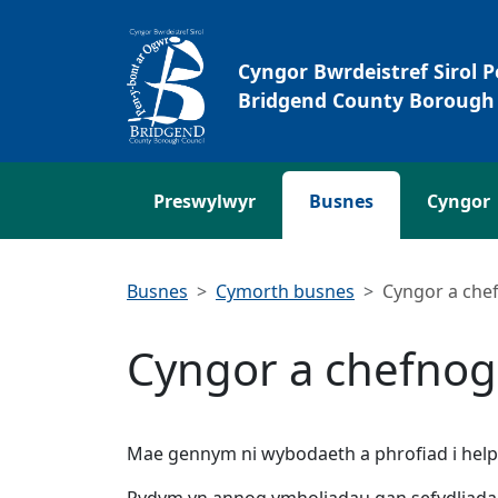
Neidio i'r Prif gynnwys
Cyngor Bwrdeistref Sirol 
Bridgend County Borough 
Preswylwyr
Busnes
Cyngor
Busnes
Cymorth busnes
Cyngor a che
Cyngor a chefnog
Mae gennym ni wybodaeth a phrofiad i helpu
Rydym yn annog ymholiadau gan sefydliadau