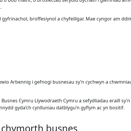
.
gyfrinachol, broffesiynol a chyfeillgar. Mae cyngor am dd
ywio Arbennig i gefnogi busnesau sy’n cychwyn a chwmnïa
usnes Cymru Llywodraeth Cymru a sefydliadau eraill sy’n c
ydd gyda’ch cynlluniau datblygu’n gyflym ac yn bositif.
a chymorth busnes