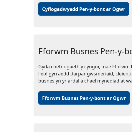
Cyflogadwyedd Pen-y-bont ar Ogwr
Fforwm Busnes Pen-y-b
Gyda chefnogaeth y cyngor, mae Fforwm B
lleol gyrraedd darpar gwsmeriaid, cleient
busnes yn yr ardal a chael mynediad at w
Fforwm Busnes Pen-y-bont ar Ogwr