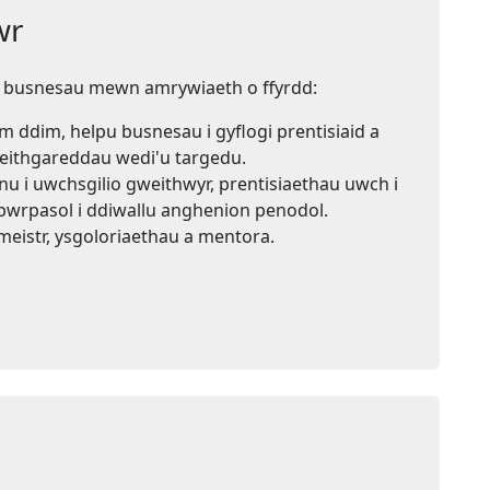
wr
i busnesau mewn amrywiaeth o ffyrdd:
 ddim, helpu busnesau i gyflogi prentisiaid a
weithgareddau wedi'u targedu.
nnu i uwchsgilio gweithwyr, prentisiaethau uwch i
t pwrpasol i ddiwallu anghenion penodol.
meistr, ysgoloriaethau a mentora.