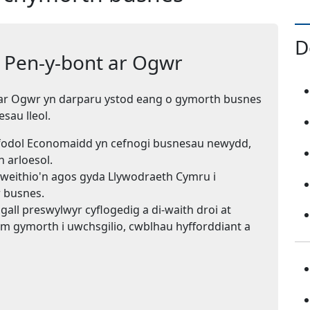
D
l Pen-y-bont ar Ogwr
 ar Ogwr yn darparu ystod eang o gymorth busnes
sau lleol.
fodol Economaidd yn cefnogi busnesau newydd,
n arloesol.
gweithio'n agos gyda Llywodraeth Cymru i
r busnes.
all preswylwyr cyflogedig a di-waith droi at
 gymorth i uwchsgilio, cwblhau hyfforddiant a