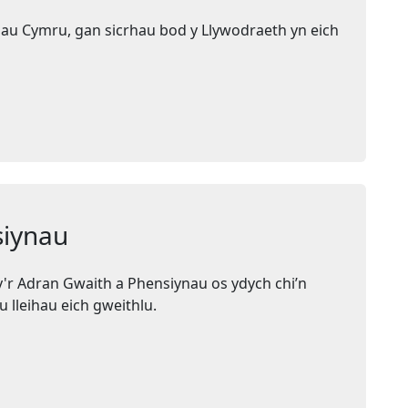
au Cymru, gan sicrhau bod y Llywodraeth yn eich
siynau
r Adran Gwaith a Phensiynau os ydych chi’n
 lleihau eich gweithlu.