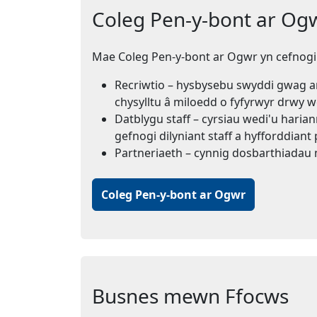
Coleg Pen-y-bont ar Og
Mae Coleg Pen-y-bont ar Ogwr yn cefnog
Recriwtio – hysbysebu swyddi gwag am
chysylltu â miloedd o fyfyrwyr drwy 
Datblygu staff – cyrsiau wedi'u haria
gefnogi dilyniant staff a hyfforddian
Partneriaeth – cynnig dosbarthiadau 
Coleg Pen-y-bont ar Ogwr
Busnes mewn Ffocws