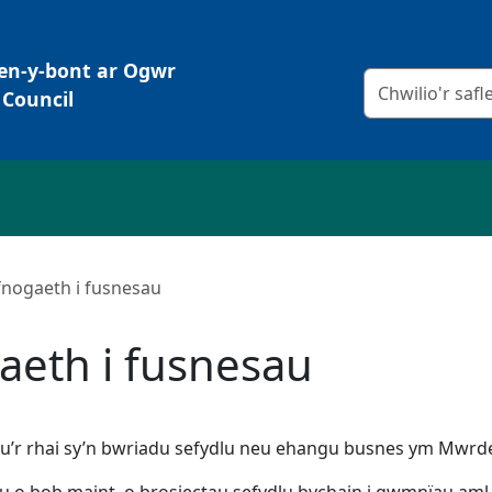
Pen-y-bont ar Ogwr
Meini prawf chw
Council
fnogaeth i fusnesau
aeth i fusnesau
’r rhai sy’n bwriadu sefydlu neu ehangu busnes ym Mwrdei
 o bob maint, o brosiectau sefydlu bychain i gwmnïau aml