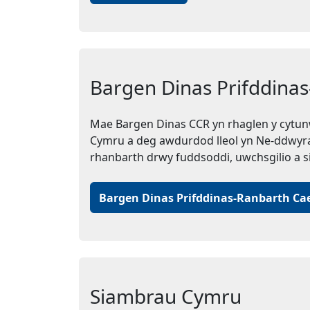
Bargen Dinas Prifddina
Mae Bargen Dinas CCR yn rhaglen y cytun
Cymru a deg awdurdod lleol yn Ne-ddwyra
rhanbarth drwy fuddsoddi, uwchsgilio a si
Bargen Dinas Prifddinas-Ranbarth Ca
Siambrau Cymru