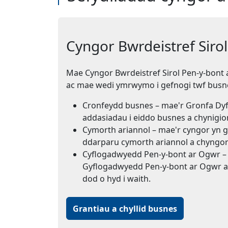
Cyngor Bwrdeistref Siro
Mae Cyngor Bwrdeistref Sirol Pen-y-bont
ac mae wedi ymrwymo i gefnogi twf busne
Cronfeydd busnes – mae'r Gronfa Dy
addasiadau i eiddo busnes a chynigio
Cymorth ariannol – mae'r cyngor yn 
ddarparu cymorth ariannol a chyngo
Cyflogadwyedd Pen-y-bont ar Ogwr – g
Gyflogadwyedd Pen-y-bont ar Ogwr am
dod o hyd i waith.
Grantiau a chyllid busnes