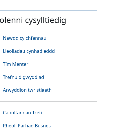
olenni cysylltiedig
Nawdd cylchfannau
Lleoliadau cynhadleddd
Tîm Menter
Trefnu digwyddiad
Arwyddion twristiaeth
(Yn agor mewn tab neu ffenest newydd)
Canolfannau Trefi
(Yn agor mewn tab neu ffenest new
Rheoli Parhad Busnes