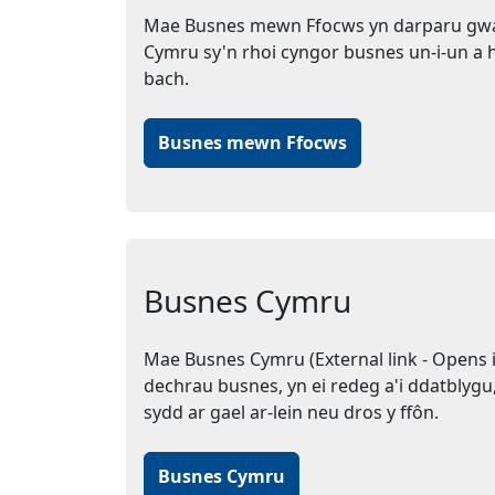
Mae Busnes mewn Ffocws yn darparu gwa
Cymru sy'n rhoi cyngor busnes un-i-un a h
bach.
Busnes mewn Ffocws
Busnes Cymru
Mae Busnes Cymru (External link - Opens i
dechrau busnes, yn ei redeg a'i ddatbly
sydd ar gael ar-lein neu dros y ffôn.
Busnes Cymru