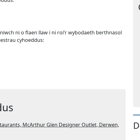
iwch ni o flaen llaw i ni roi’r wybodaeth berthnasol
frestrau cyhoeddus:
dus
D
taurants, McArthur Glen Designer Outlet, Derwen,