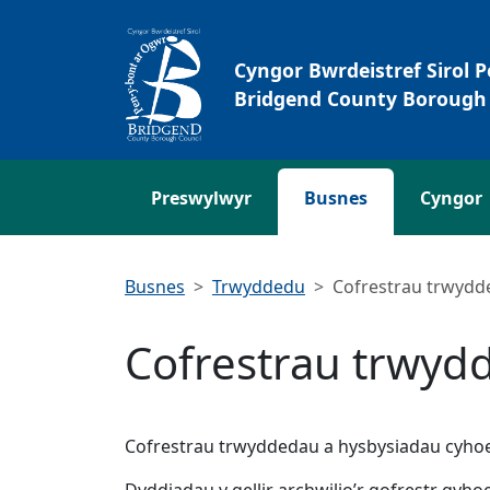
Neidio i'r Prif gynnwys
Cyngor Bwrdeistref Sirol 
Bridgend County Borough 
Preswylwyr
Busnes
Cyngor
Busnes
Trwyddedu
Cofrestrau trwydd
Cofrestrau trwyd
Cofrestrau trwyddedau a hysbysiadau cyhoed
Dyddiadau y gellir archwilio’r gofrestr gyho