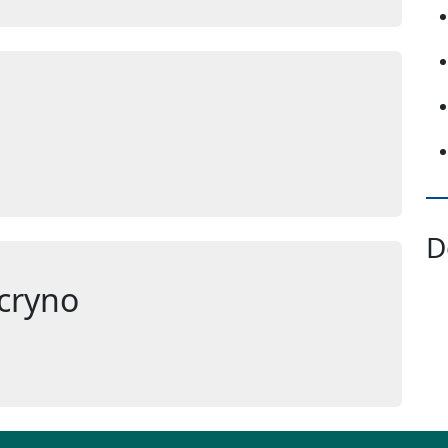
D
cryno