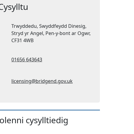
Cysylltu
Cyfeiriad:
Trwyddedu, Swyddfeydd Dinesig,
Stryd yr Angel, Pen-y-bont ar Ogwr,
CF31 4WB
Ffôn:
01656 643643
Cyfeiriad ebost:
licensing@bridgend.gov.uk
olenni cysylltiedig