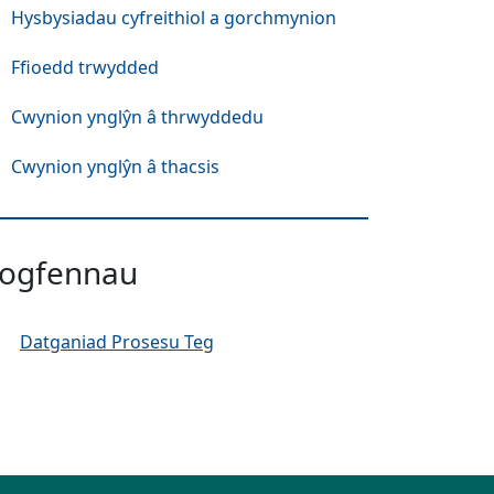
Hysbysiadau cyfreithiol a gorchmynion
Ffioedd trwydded
Cwynion ynglŷn â thrwyddedu
Cwynion ynglŷn â thacsis
ogfennau
Datganiad Prosesu Teg