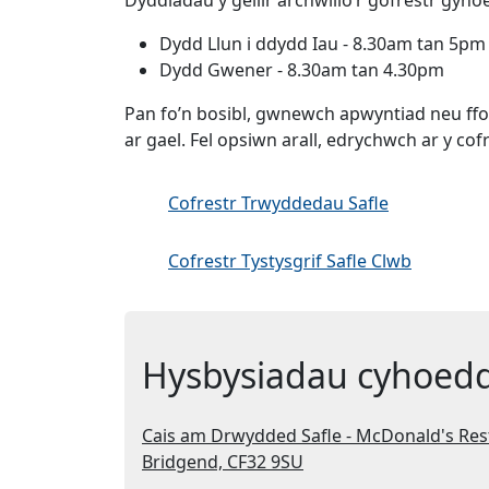
Dydd Llun i ddydd Iau - 8.30am tan 5pm
Dydd Gwener - 8.30am tan 4.30pm
Pan fo’n bosibl, gwnewch apwyntiad neu ffon
ar gael. Fel opsiwn arall, edrychwch ar y co
Cofrestr Trwyddedau Safle
Cofrestr Tystysgrif Safle Clwb
Hysbysiadau cyhoed
Cais am Drwydded Safle - McDonald's Res
Bridgend, CF32 9SU