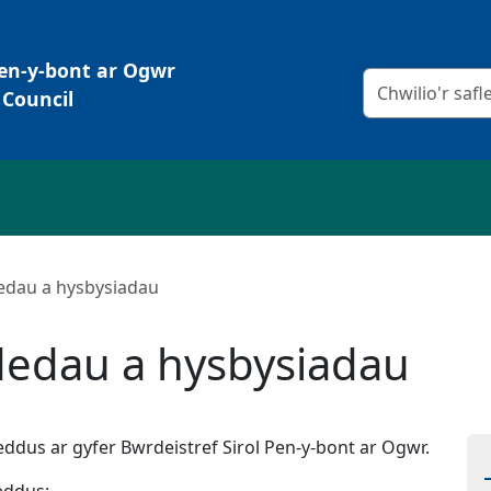
Pen-y-bont ar Ogwr
Meini prawf chw
Council
edau a hysbysiadau
dedau a hysbysiadau
dus ar gyfer Bwrdeistref Sirol Pen-y-bont ar Ogwr.
eddus: