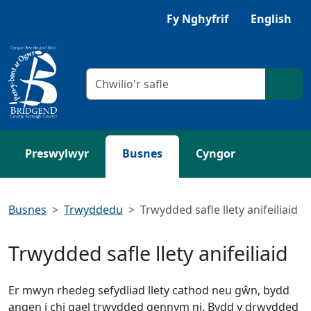
Neidio i'r Prif gynnwys
Gwrandewch gyda Browsealoud
Fy Nghyfrif
English
Meini prawf chwilio
Chwil
Preswylwyr
Busnes
Cyngor
Busnes
Trwyddedu
Trwydded safle llety anifeiliaid
Trwydded safle llety anifeiliaid
Er mwyn rhedeg sefydliad llety cathod neu gŵn, bydd
angen i chi gael trwydded gennym ni. Bydd y drwydded