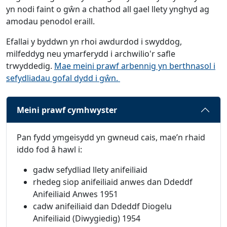
yn nodi faint o gŵn a chathod all gael llety ynghyd ag
amodau penodol eraill.
Efallai y byddwn yn rhoi awdurdod i swyddog,
milfeddyg neu ymarferydd i archwilio'r safle
trwyddedig.
Mae meini prawf arbennig yn berthnasol i
sefydliadau gofal dydd i gŵn.
Meini prawf cymhwyster
Pan fydd ymgeisydd yn gwneud cais, mae’n rhaid
iddo fod â hawl i:
gadw sefydliad llety anifeiliaid
rhedeg siop anifeiliaid anwes dan Ddeddf
Anifeiliaid Anwes 1951
cadw anifeiliaid dan Ddeddf Diogelu
Anifeiliaid (Diwygiedig) 1954