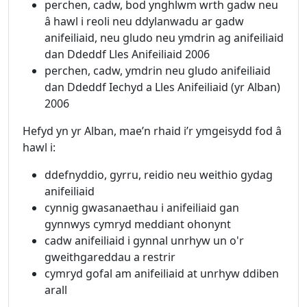
perchen, cadw, bod ynghlwm wrth gadw neu
â hawl i reoli neu ddylanwadu ar gadw
anifeiliaid, neu gludo neu ymdrin ag anifeiliaid
dan Ddeddf Lles Anifeiliaid 2006
perchen, cadw, ymdrin neu gludo anifeiliaid
dan Ddeddf Iechyd a Lles Anifeiliaid (yr Alban)
2006
Hefyd yn yr Alban, mae’n rhaid i’r ymgeisydd fod â
hawl i:
ddefnyddio, gyrru, reidio neu weithio gydag
anifeiliaid
cynnig gwasanaethau i anifeiliaid gan
gynnwys cymryd meddiant ohonynt
cadw anifeiliaid i gynnal unrhyw un o'r
gweithgareddau a restrir
cymryd gofal am anifeiliaid at unrhyw ddiben
arall