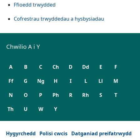
Ffioedd trwydded
Cofrestrau trwyddedau a hysbysiadau
Chwilio A i Y
A
B
C
Ch
D
Dd
E
F
Ff
G
Ng
H
I
L
Ll
M
N
O
P
Ph
R
Rh
S
T
Th
U
W
Y
Hygyrchedd
Polisi cwcis
Datganiad preifatrwydd