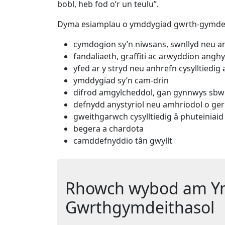
bobl, heb fod o’r un teulu”.
Dyma esiamplau o ymddygiad gwrth-gymdei
cymdogion sy’n niwsans, swnllyd neu an
fandaliaeth, graffiti ac arwyddion anghy
yfed ar y stryd neu anhrefn cysylltiedig 
ymddygiad sy’n cam-drin
difrod amgylcheddol, gan gynnwys sbwrie
defnydd anystyriol neu amhriodol o ge
gweithgarwch cysylltiedig â phuteiniaid
begera a chardota
camddefnyddio tân gwyllt
Rhowch wybod am Y
Gwrthgymdeithasol