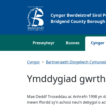
Neidio i'r Prif gynnwys
Cyngor Bwrdeistref Sirol 
Bridgend County Borough 
Preswylwyr
Busnes
Cyngor
Cyngor
Bartneriaeth Diogelwch Cymuned
Ymddygiad gwrth
Mae Deddf Troseddau ac Anhrefn 1998 yn di
mewn ffordd sy’n achosi neu’n debygol o ac