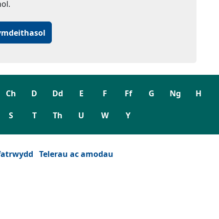
ol.
ymdeithasol
Ch
D
Dd
E
F
Ff
G
Ng
H
S
T
Th
U
W
Y
fatrwydd
Telerau ac amodau
wydd)
est newydd)
eu ffenest newydd)
 tab neu ffenest newydd)