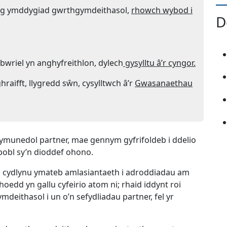
ag ymddygiad gwrthgymdeithasol,
rhowch wybod i
D
sbwriel yn anghyfreithlon, dylech
gysylltu â’r cyngor.
raifft, llygredd sŵn, cysylltwch â’r
Gwasanaethau
eu ffenest newydd)
ymunedol partner, mae gennym gyfrifoldeb i ddelio
obl sy’n dioddef ohono.
 cydlynu ymateb amlasiantaeth i adroddiadau am
edd yn gallu cyfeirio atom ni; rhaid iddynt roi
ithasol i un o’n sefydliadau partner, fel yr