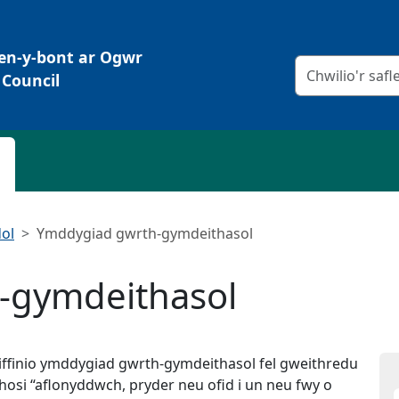
Pen-y-bont ar Ogwr
Meini prawf chw
Council
ol
Ymddygiad gwrth-gymdeithasol
-gymdeithasol
ffinio ymddygiad gwrth-gymdeithasol fel gweithredu
hosi “aflonyddwch, pryder neu ofid i un neu fwy o