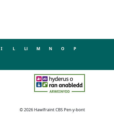
I
L
Ll
M
N
O
P
© 2026 Hawlfraint CBS Pen-y-bont