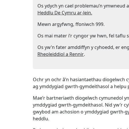
Os ydych yn cael problemau’n ymwneud 
Heddlu De Cymru ar-lein.
Mewn argyfwng, ffoniwch 999.
Os mai mater i’r cyngor yw hwn, fel taflu 
Os yw’n fater amddiffyn y cyhoedd, er engh
(Yn agor mewn tab n
Rheoleiddiol a Rennir
.
Ochr yn ochr â’n hasiantaethau diogelwch c
ag ymddygiad gwrth-gymdeithasol a helpu p
Mae’r bartneriaeth diogelwch cymunedol yn
ymddygiad gwrth-gymdeithasol. Nid yw’r cyho
gwybod am achosion o ymddygiad gwrth-gymde
heddlu.