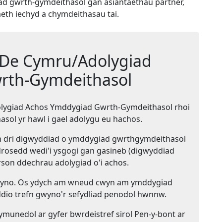
 gwrth-gymdeithasol gan asiantaethau partner,
eth iechyd a chymdeithasau tai.
De Cymru/Adolygiad
rth-Gymdeithasol
ygiad Achos Ymddygiad Gwrth-Gymdeithasol rhoi
sol yr hawl i gael adolygu eu hachos.
m dri digwyddiad o ymddygiad gwrthgymdeithasol
rosedd wedi'i ysgogi gan gasineb (digwyddiad
son ddechrau adolygiad o'i achos.
gwyno. Os ydych am wneud cwyn am ymddygiad
yddio trefn gwyno'r sefydliad penodol hwnnw.
ymunedol ar gyfer bwrdeistref sirol Pen-y-bont ar