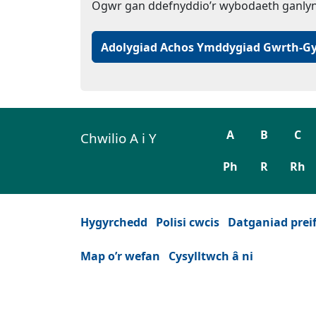
Ogwr gan ddefnyddio’r wybodaeth ganlyn
Adolygiad Achos Ymddygiad Gwrth-G
A
B
C
Chwilio A i Y
Ph
R
Rh
Hygyrchedd
Polisi cwcis
Datganiad prei
Map o’r wefan
Cysylltwch â ni
Facebook
(Yn agor mewn tab neu ffenest ne
YouTube
(Yn agor mewn tab neu ffen
Instagram
(Yn agor mewn tab n
Twitter
(Yn agor mewn