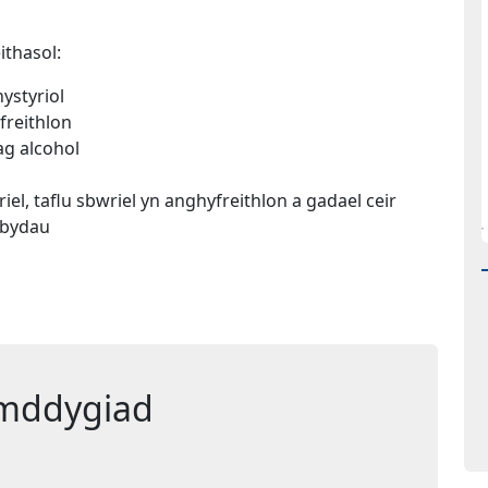
thasol:
ystyriol
freithlon
ag alcohol
l, taflu sbwriel yn anghyfreithlon a gadael ceir
rbydau
mddygiad