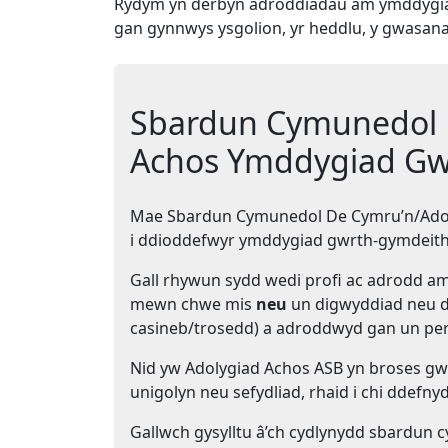
Rydym yn derbyn adroddiadau am ymddygiad
gan gynnwys ysgolion, yr heddlu, y gwasana
Sbardun Cymunedol 
Achos Ymddygiad Gw
Mae Sbardun Cymunedol De Cymru’n/Adol
i ddioddefwyr ymddygiad gwrth-gymdeitha
Gall rhywun sydd wedi profi ac adrodd a
mewn chwe mis
neu
un digwyddiad neu d
casineb/trosedd) a adroddwyd gan un per
Nid yw Adolygiad Achos ASB yn broses 
unigolyn neu sefydliad, rhaid i chi ddefn
Gallwch gysylltu â’ch cydlynydd sbardun c