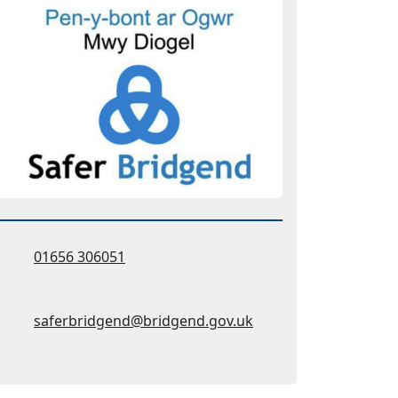
Ffôn:
01656 306051
Cyfeiriad ebost:
saferbridgend@bridgend.gov.uk