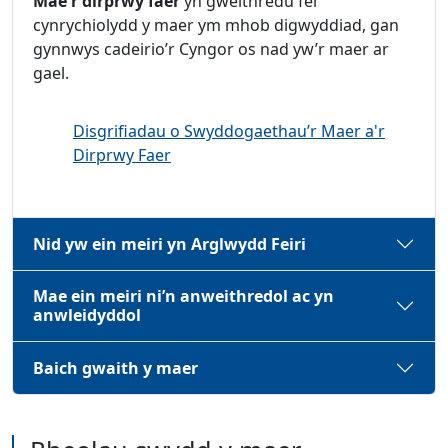
Mae'r dirprwy faer
yn gweithredu fel
cynrychiolydd y maer ym mhob digwyddiad, gan
gynnwys cadeirio’r Cyngor os nad yw’r maer ar
gael.
Disgrifiadau o Swyddogaethau’r Maer a'r
Dirprwy Faer
Nid yw ein meiri yn Arglwydd Feiri
Mae ein meiri ni’n anweithredol ac yn
anwleidyddol
Baich gwaith y maer