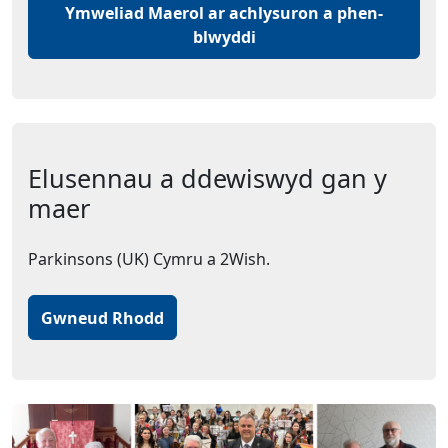
Ymweliad Maerol ar achlysuron a phen-
blwyddi
Elusennau a ddewiswyd gan y
maer
Parkinsons (UK) Cymru a 2Wish.
Gwneud Rhodd