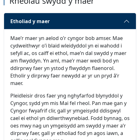
Rheolau swydd y maer
Etholiad y maer
Mae’r maer yn aelod o’r cyngor bob amser. Mae
cydweithwyr o’i blaid wleidyddol yn ei wahodd i
sefyll ac, os caiff ei ethol, mae’n dal swydd y maer
am flwyddyn. Yn aml, mae’r maer wedi bod yn
ddirprwy faer yn ystod y flwyddyn flaenorol.
Etholir y dirprwy faer newydd ar yr un pryd â’r
maer.
Pleidleisir dros faer yng nghyfarfod blynyddol y
Cyngor, sydd ym mis Mai fel rheol. Pan mae gan y
Cyngor fwyafrif clir, gall yr ymgeisydd ddisgwyl
cael ei ethol yn ddiwrthwynebiad. Fodd bynnag, os
oes mwy nag un ymgeisydd am swydd y maer a’r
dirprwy faer, gall yr etholiad fod yn agos iawn, a