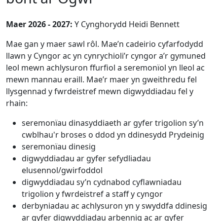
Maer 2026 - 2027:
Y Cynghorydd Heidi Bennett
Mae gan y maer sawl rôl. Mae’n cadeirio cyfarfodydd
llawn y Cyngor ac yn cynrychioli’r cyngor a’r gymuned
leol mewn achlysuron ffurfiol a seremonïol yn lleol ac
mewn mannau eraill. Mae’r maer yn gweithredu fel
llysgennad y fwrdeistref mewn digwyddiadau fel y
rhain:
seremonïau dinasyddiaeth ar gyfer trigolion sy’n
cwblhau'r broses o ddod yn ddinesydd Prydeinig
seremonïau dinesig
digwyddiadau ar gyfer sefydliadau
elusennol/gwirfoddol
digwyddiadau sy’n cydnabod cyflawniadau
trigolion y fwrdeistref a staff y cyngor
derbyniadau ac achlysuron yn y swyddfa ddinesig
ar gyfer digwyddiadau arbennig ac ar gyfer