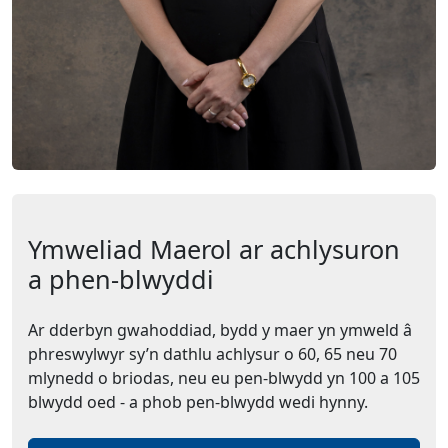
Ymweliad Maerol ar achlysuron
a phen-blwyddi
Ar dderbyn gwahoddiad, bydd y maer yn ymweld â
phreswylwyr sy’n dathlu achlysur o 60, 65 neu 70
mlynedd o briodas, neu eu pen-blwydd yn 100 a 105
blwydd oed - a phob pen-blwydd wedi hynny.