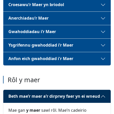
Croesawu’r Maer yn briodol
Anerchiadau’r Maer
Gwahoddiadau i’r Maer
Ysgrifennu gwahoddiad i’r Maer
Anfon eich gwahoddiad i'r Maer
Rôl y maer
Beth mae’r maer a’r dirprwy faer yn ei wneud
Mae gan
y maer
sawl rôl. Mae’n cadeirio