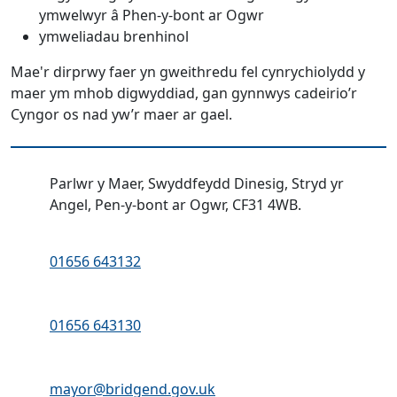
ymwelwyr â Phen-y-bont ar Ogwr
ymweliadau brenhinol
Mae'r dirprwy faer yn gweithredu fel cynrychiolydd y
maer ym mhob digwyddiad, gan gynnwys cadeirio’r
Cyngor os nad yw’r maer ar gael.
Cyfeiriad:
Parlwr y Maer, Swyddfeydd Dinesig, Stryd yr
Angel, Pen-y-bont ar Ogwr, CF31 4WB.
Ffôn:
01656 643132
Ffôn:
01656 643130
Cyfeiriad ebost:
mayor@bridgend.gov.uk