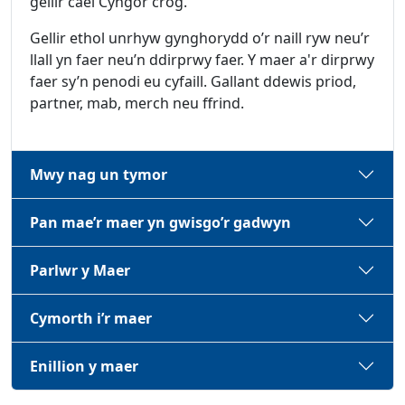
gellir cael Cyngor crog.
Gellir ethol unrhyw gynghorydd o’r naill ryw neu’r
llall yn faer neu’n ddirprwy faer. Y maer a'r dirprwy
faer sy’n penodi eu cyfaill. Gallant ddewis priod,
partner, mab, merch neu ffrind.
Mwy nag un tymor
Pan mae’r maer yn gwisgo’r gadwyn
Parlwr y Maer
Cymorth i’r maer
Enillion y maer