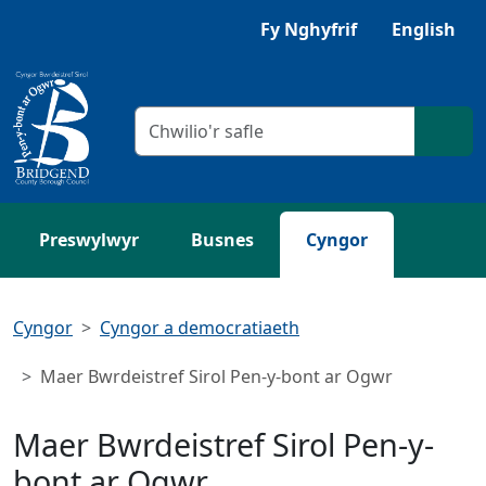
Neidio i'r Prif gynnwys
Gwrandewch gyda Browsealoud
Fy Nghyfrif
English
Meini prawf chwilio
Chwil
Preswylwyr
Busnes
Cyngor
Cyngor
Cyngor a democratiaeth
Maer Bwrdeistref Sirol Pen-y-bont ar Ogwr
Maer Bwrdeistref Sirol Pen-y-
bont ar Ogwr