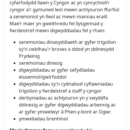
cyfarfodydd llawn y Cyngor ac yn cynrychioli’r
cyngor a’r gymuned leol mewn achlysuron ffurfiol
a seremonïol yn lleol ac mewn mannau eraill.
Mae’r maer yn gweithredu fel llysgennad y
fwrdeistref mewn digwyddiadau fel y rhain:
seremonïau dinasyddiaeth ar gyfer trigolion
sy’n cwblhau'r broses o ddod yn ddinesydd
Prydeinig
seremonïau dinesig
digwyddiadau ar gyfer sefydliadau
elusennol/gwirfoddol
digwyddiadau sy’n cydnabod cyflawniadau
trigolion y fwrdeistref a staff y cyngor
derbyniadau ac achlysuron yn y swyddfa
ddinesig ar gyfer digwyddiadau arbennig ac
ar gyfer ymwelwyr â Phen-y-bont ar Ogwr
ymweliadau brenhinol