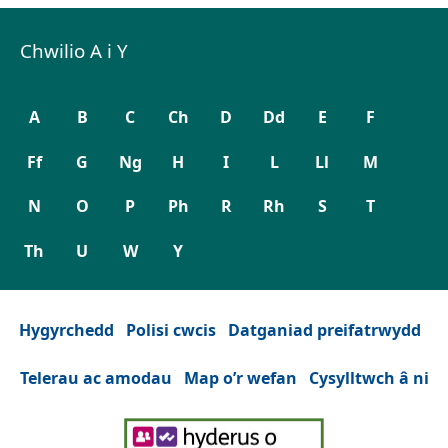
Chwilio A i Y
A
B
C
Ch
D
Dd
E
F
Ff
G
Ng
H
I
L
Ll
M
N
O
P
Ph
R
Rh
S
T
Th
U
W
Y
Hygyrchedd
Polisi cwcis
Datganiad preifatrwydd
Telerau ac amodau
Map o’r wefan
Cysylltwch â ni