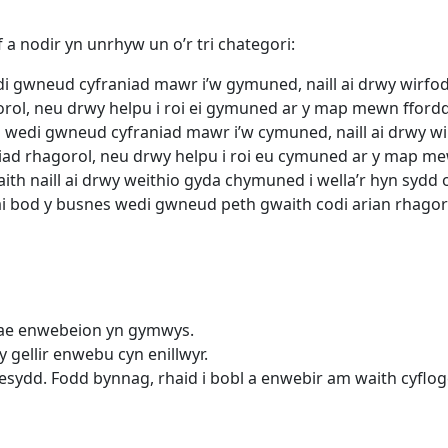
a nodir yn unrhyw un o’r tri chategori:
di gwneud cyfraniad mawr i’w gymuned, naill ai drwy wirfoddo
rol, neu drwy helpu i roi ei gymuned ar y map mewn fford
wedi gwneud cyfraniad mawr i’w cymuned, naill ai drwy wirfo
iad rhagorol, neu drwy helpu i roi eu cymuned ar y map me
faith naill ai drwy weithio gyda chymuned i wella’r hyn sydd
lai bod y busnes wedi gwneud peth gwaith codi arian rhagoro
mae enwebeion yn gymwys.
gellir enwebu cyn enillwyr.
sydd. Fodd bynnag, rhaid i bobl a enwebir am waith cyflog