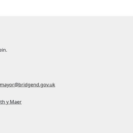
ein.
mayor@bridgend.gov.uk
th y Maer