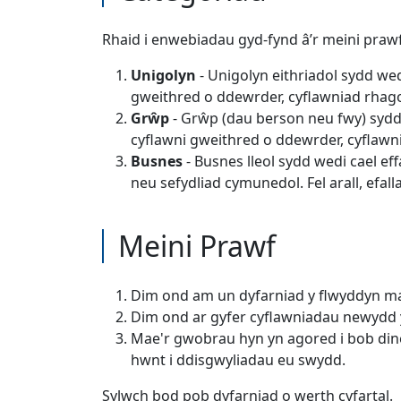
Rhaid i enwebiadau gyd-fynd â’r meini prawf 
Unigolyn
- Unigolyn eithriadol sydd we
gweithred o ddewrder, cyflawniad rhago
Grŵp
- Grŵp (dau berson neu fwy) sydd 
cyflawni gweithred o ddewrder, cyflawn
Busnes
- Busnes lleol sydd wedi cael ef
neu sefydliad cymunedol. Fel arall, efal
Meini Prawf
Dim ond am un dyfarniad y flwyddyn 
Dim ond ar gyfer cyflawniadau newydd y 
Mae'r gwobrau hyn yn agored i bob dine
hwnt i ddisgwyliadau eu swydd.
Sylwch bod pob dyfarniad o werth cyfartal.