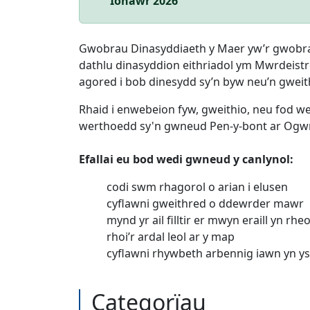
Ionawr 2026
Gwobrau Dinasyddiaeth y Maer yw’r gwobr
dathlu dinasyddion eithriadol ym Mwrdeistr
agored i bob dinesydd sy’n byw neu’n gweithi
Rhaid i enwebeion fyw, gweithio, neu fod wed
werthoedd sy'n gwneud Pen-y-bont ar Ogwr
Efallai eu bod wedi gwneud y canlynol:
codi swm rhagorol o arian i elusen
cyflawni gweithred o ddewrder mawr
mynd yr ail filltir er mwyn eraill yn rhe
rhoi’r ardal leol ar y map
cyflawni rhywbeth arbennig iawn yn ys
Categorïau