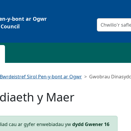
Pen-y-bont ar Ogwr
Meini prawf chw
Council
Bwrdeistref Sirol Pen-y-bont ar Ogwr
Gwobrau Dinasydd
diaeth y Maer
iad cau ar gyfer enwebiadau yw
dydd Gwener 16