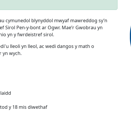
au cymunedol blynyddol mwyaf mawreddog sy’n
ef Sirol Pen-y-bont ar Ogwr. Mae’r Gwobrau yn
o yn y fwrdeistref sirol.
i'u lleoli yn lleol, ac wedi dangos y math o
 yn wych.
olaidd
tod y 18 mis diwethaf