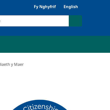
Gwrandewch gyda Browsealoud
Fy Nghyfrif
English
ilio
Chwilio'r safle
iaeth y Maer