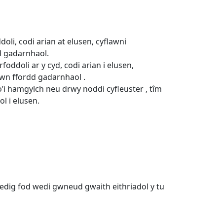
li, codi arian at elusen, cyflawni
d gadarnhaol.
ddoli ar y cyd, codi arian i elusen,
wn ffordd gadarnhaol .
 o’i hamgylch neu drwy noddi cyfleuster , tîm
l i elusen.
edig fod wedi gwneud gwaith eithriadol y tu