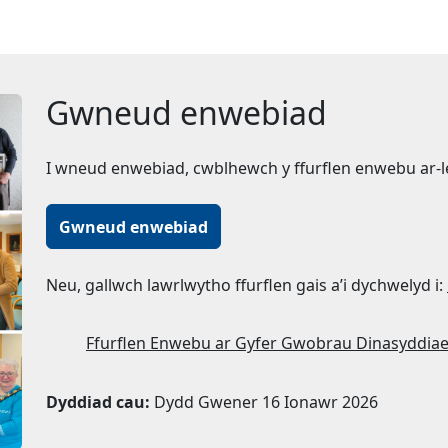
Gwneud enwebiad
I wneud enwebiad, cwblhewch y ffurflen enwebu ar-l
Gwneud enwebiad
Neu, gallwch lawrlwytho ffurflen gais a’i dychwelyd i:
Ffurflen Enwebu ar Gyfer Gwobrau Dinasyddiae
Dyddiad cau:
Dydd Gwener 16 Ionawr 2026