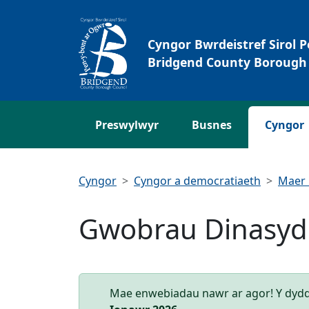
Neidio i'r Prif gynnwys
Cyngor Bwrdeistref Sirol 
Bridgend County Borough 
Preswylwyr
Busnes
Cyngor
Cyngor
Cyngor a democratiaeth
Maer 
Gwobrau Dinasyd
Mae enwebiadau nawr ar agor! Y dydd