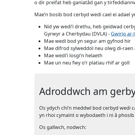
o dir preifat heb ganiatâd gan y tirfeddiann
Mae’n bosib bod cerbyd wedi cael ei adael y
Nid yw wedi’i drethu, heb geidwad cer
Gyrwyr a Cherbydau (DVLA) -
Gwirio ar-
Mae wedi bod yn segur am gyfnod hir
Mae difrod sylweddol neu olwg di-raen 
Mae wedi’i losgi’n helaeth
Mae un neu fwy o’r platiau rhif ar goll
Adroddwch am gerbyd
Os ydych chi’n meddwl bod cerbyd wedi cae
yn rhoi cymaint o wybodaeth i ni â phosib 
Os gallwch, nodwch: