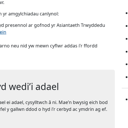
wr.
n yr amgylchiadau canlynol:
byd presennol ar gofnod yr Asiantaeth Trwyddedu
lein
arno neu nid yw mewn cyflwr addas i’r ffordd
 wedi’i adael
l ei adael, cysylltwch â ni. Mae’n bwysig eich bod
fel y gallwn ddod o hyd i’r cerbyd ac ymdrin ag ef.