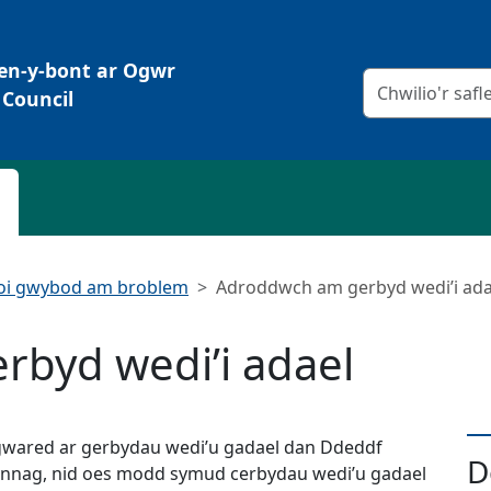
Pen-y-bont ar Ogwr
Meini prawf chw
Council
oi gwybod am broblem
Adroddwch am gerbyd wedi’i ada
byd wedi’i adael
gwared ar gerbydau wedi’u gadael dan Ddeddf
D
nnag, nid oes modd symud cerbydau wedi’u gadael