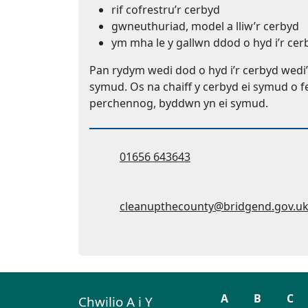
rif cofrestru’r cerbyd
gwneuthuriad, model a lliw’r cerbyd
ym mha le y gallwn ddod o hyd i’r cer
Pan rydym wedi dod o hyd i’r cerbyd wedi’
symud. Os na chaiff y cerbyd ei symud o fe
perchennog, byddwn yn ei symud.
Ffôn:
01656 643643
Cyfeiriad ebost:
cleanupthecounty@bridgend.gov.u
A
B
C
Chwilio A i Y