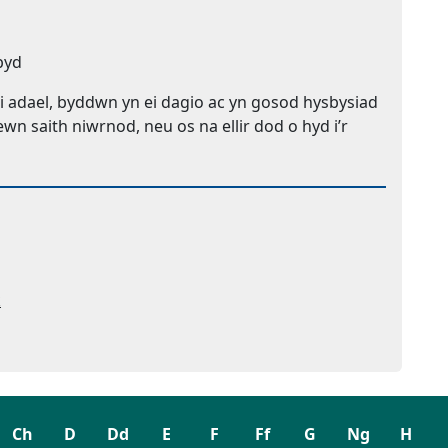
byd
i adael, byddwn yn ei dagio ac yn gosod hysbysiad
wn saith niwrnod, neu os na ellir dod o hyd i’r
k
Ch
D
Dd
E
F
Ff
G
Ng
H