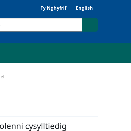
Gwrandewch gyda Browsealoud
Fy Nghyfrif
English
ilio
Chwilio'r safle
el
olenni cysylltiedig