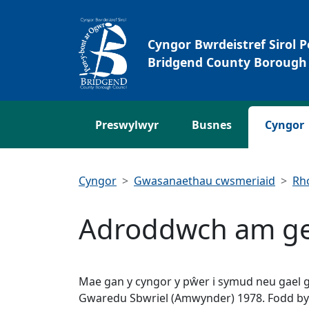
Neidio i'r Prif gynnwys
Cyngor Bwrdeistref Sirol 
Bridgend County Borough 
Preswylwyr
Busnes
Cyngor
Cyngor
Gwasanaethau cwsmeriaid
Rh
Adroddwch am ger
Mae gan y cyngor y pŵer i symud neu gael 
Gwaredu Sbwriel (Amwynder) 1978. Fodd by