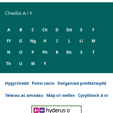
Chwilio A i Y
A
B
C
Ch
D
Dd
E
F
Ff
G
Ng
H
I
L
Ll
M
N
O
P
Ph
R
Rh
S
T
Th
U
W
Y
Hygyrchedd
Polisi cwcis
Datganiad preifatrwydd
Telerau ac amodau
Map o’r wefan
Cysylltwch â ni