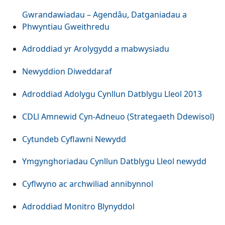
Gwrandawiadau – Agendâu, Datganiadau a
Phwyntiau Gweithredu
Adroddiad yr Arolygydd a mabwysiadu
Newyddion Diweddaraf
Adroddiad Adolygu Cynllun Datblygu Lleol 2013
CDLl Amnewid Cyn-Adneuo (Strategaeth Ddewisol)
Cytundeb Cyflawni Newydd
Ymgynghoriadau Cynllun Datblygu Lleol newydd
Cyflwyno ac archwiliad annibynnol
Adroddiad Monitro Blynyddol