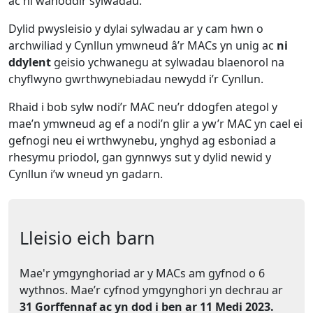
ac ni wahoddir sylwadau.
Dylid pwysleisio y dylai sylwadau ar y cam hwn o
archwiliad y Cynllun ymwneud â’r MACs yn unig ac
ni
ddylent
geisio ychwanegu at sylwadau blaenorol na
chyflwyno gwrthwynebiadau newydd i’r Cynllun.
Rhaid i bob sylw nodi’r MAC neu’r ddogfen ategol y
mae’n ymwneud ag ef a nodi’n glir a yw’r MAC yn cael ei
gefnogi neu ei wrthwynebu, ynghyd ag esboniad a
rhesymu priodol, gan gynnwys sut y dylid newid y
Cynllun i’w wneud yn gadarn.
Lleisio eich barn
Mae'r ymgynghoriad ar y MACs am gyfnod o 6
wythnos. Mae’r cyfnod ymgynghori yn dechrau ar
31 Gorffennaf ac yn dod i ben ar 11 Medi 2023.