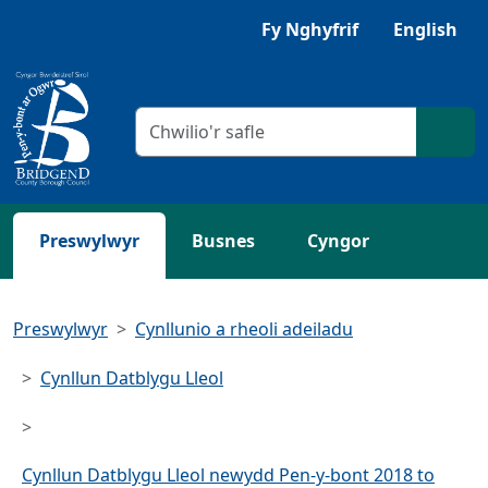
Neidio i'r Prif gynnwys
Gwrandewch gyda Browsealoud
Fy Nghyfrif
English
Meini prawf chwilio
Chwil
Preswylwyr
Busnes
Cyngor
Preswylwyr
Cynllunio a rheoli adeiladu
Cynllun Datblygu Lleol
Cynllun Datblygu Lleol newydd Pen-y-bont 2018 to