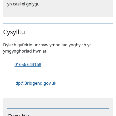
yn cael ei golygu.
Cysylltu
Dylech gyfeirio unrhyw ymholiad ynghylch yr
ymgynghoriad hwn at:
Ffôn:
01656 643168
Cyfeiriad ebost:
ldp@Bridgend.gov.uk