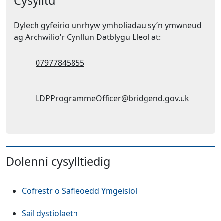
Cysylltu
Dylech gyfeirio unrhyw ymholiadau sy’n ymwneud
ag Archwilio’r Cynllun Datblygu Lleol at:
Ffôn symudol:
07977845855
Cyfeiriad ebost:
LDPProgrammeOfficer@bridgend.gov.uk
Dolenni cysylltiedig
Cofrestr o Safleoedd Ymgeisiol
Sail dystiolaeth