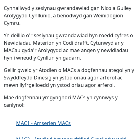
Cynhaliwyd y sesiynau gwrandawiad gan Nicola Gulley
Arolygydd Cynllunio, a benodwyd gan Weinidogion
Cymru.
Yn deillio o'r sesiynau gwrandawiad hyn roedd cyfres o
Newidiadau Materion yn Codi drafft. Cytunwyd ar y
MACau gyda'r Arolygydd ac mae angen y newidiadau
hyn i wneud y Cynllun yn gadarn.
Gellir gweld yr Atodlen o MACs a dogfennau ategol yn y
Swyddfeydd Dinesig yn ystod oriau agor arferol ac
mewn llyfrgelloedd yn ystod oriau agor arferol.
Mae dogfennau ymgynghori MACs yn cynnwys y
canlynol:
MAC1 - Amserlen MACs