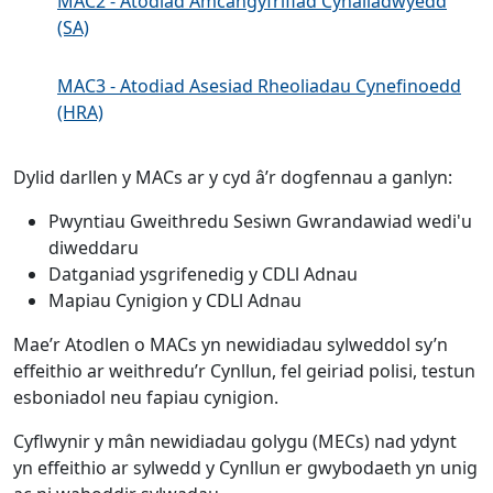
MAC2 - Atodiad Amcangyfrifiad Cynaliadwyedd
(SA)
MAC3 - Atodiad Asesiad Rheoliadau Cynefinoedd
(HRA)
Dylid darllen y MACs ar y cyd â’r dogfennau a ganlyn:
Pwyntiau Gweithredu Sesiwn Gwrandawiad wedi'u
diweddaru
Datganiad ysgrifenedig y CDLl Adnau
Mapiau Cynigion y CDLl Adnau
Mae’r Atodlen o MACs yn newidiadau sylweddol sy’n
effeithio ar weithredu’r Cynllun, fel geiriad polisi, testun
esboniadol neu fapiau cynigion.
Cyflwynir y mân newidiadau golygu (MECs) nad ydynt
yn effeithio ar sylwedd y Cynllun er gwybodaeth yn unig