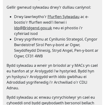
Gellir gwneud sylwadau drwy’r dulliau canlynol:
Drwy lawrlwytho'r
Ffurflen Sylwadau
ac e-
bostio'r ffurflen wedi'i llenwi i
ldp@Bridgend.gov.uk
neu ei phostio i'r
cyfeiriad isod
Drwy ysgrifennu at Cynllunio Strategol, Cyngor
Bwrdeistref Sirol Pen-y-bont ar Ogwr,
Swyddfeydd Dinesig, Stryd Angel, Pen-y-bont ar
Ogwr, CF31 4WB
Bydd sylwadau a wneir yn briodol ar y MACs yn cael
eu hanfon at yr Arolygydd i'w hystyried. Bydd hyn
yn hysbysu'r Arolygydd wrth iddo gwblhau ei
Adroddiad ysgrifenedig i'r Archwiliad o'r CDLl
Adnau.
Bydd sylwadau ac enwau cynrychiolwyr yn cael eu
cyhoeddi ond bydd gwybodaeth bersonol bellach