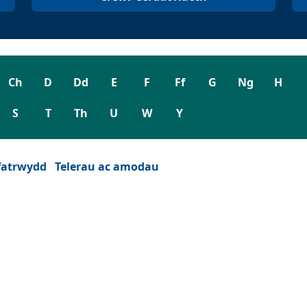
Ch
D
Dd
E
F
Ff
G
Ng
H
S
T
Th
U
W
Y
fatrwydd
Telerau ac amodau
wydd)
est newydd)
eu ffenest newydd)
 tab neu ffenest newydd)