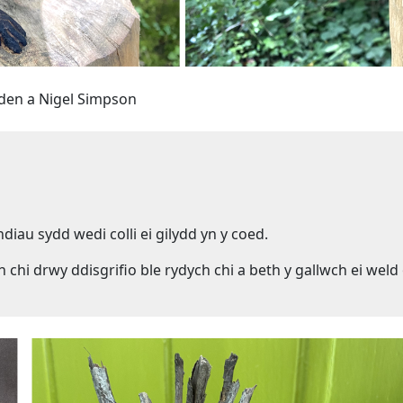
sden a Nigel Simpson
diau sydd wedi colli ei gilydd yn y coed.
ch chi drwy ddisgrifio ble rydych chi a beth y gallwch ei wel