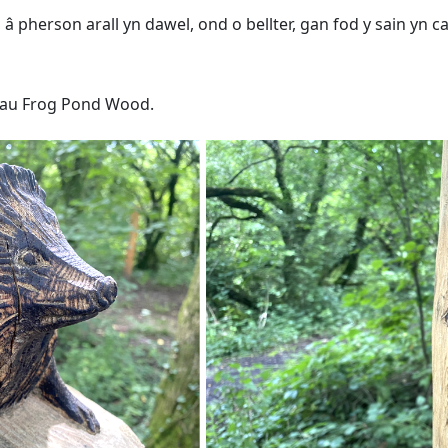
â pherson arall yn dawel, ond o bellter, gan fod y sain yn ca
niau Frog Pond Wood.