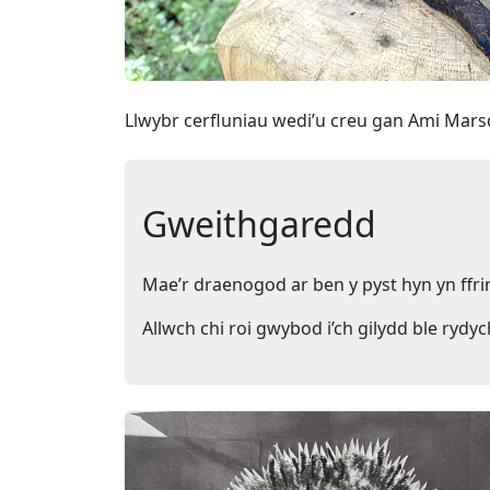
Llwybr cerfluniau wedi’u creu gan Ami Mar
Gweithgaredd
Mae’r draenogod ar ben y pyst hyn yn ffrin
Allwch chi roi gwybod i’ch gilydd ble rydy