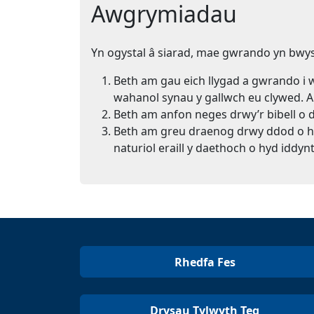
Awgrymiadau
Yn ogystal â siarad, mae gwrando yn bwys
Beth am gau eich llygad a gwrando i w
wahanol synau y gallwch eu clywed. Al
Beth am anfon neges drwy’r bibell o d
Beth am greu draenog drwy ddod o hy
naturiol eraill y daethoch o hyd iddyn
Rhedfa Fes
Drysau Tylwyth Teg