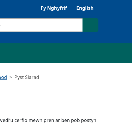
Gwrandewch gyda Browsealoud
Fy Nghyfrif
English
ilio
Chwilio'r safle
ood
Pyst Siarad
wedi’u cerfio mewn pren ar ben pob postyn