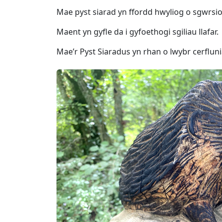
Mae pyst siarad yn ffordd hwyliog o sgwrsio 
Maent yn gyfle da i gyfoethogi sgiliau llafar.
Mae’r Pyst Siaradus yn rhan o lwybr cerflu