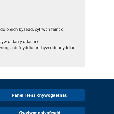
ddio eich bysedd, cyfrwch faint o
 byw o dan y ddaear?
raenog, a defnyddio unrhyw ddeunyddiau
Panel Ffens Rhywogaethau
Gwylwyr golygfeydd