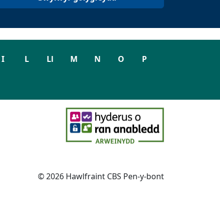
I
L
Ll
M
N
O
P
© 2026 Hawlfraint CBS Pen-y-bont