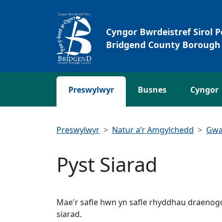
Neidio i'r Prif gynnwys
Cyngor Bwrdeistref Sirol 
Bridgend County Borough 
Preswylwyr
Busnes
Cyngor
Preswylwyr
Natur a’r Amgylchedd
Gwa
Pyst Siarad
Mae'r safle hwn yn safle rhyddhau draenog
siarad.