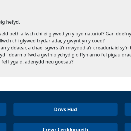
ig hefyd.
eld beth allwch chi ei glywed yn y byd naturiol? Gan ddefny
lwch chi glywed trydar adar, y gwynt yn y coed?
an y ddaear, a chael sgwrs â’r mwydod a’r creaduriaid sy’n
d i ddarn o fwd a gwthio ychydig o ffyn arno fel pigau d
t fel llygaid, adenydd neu goesau?
Drws Hud
Crëwr Cerddoriaeth