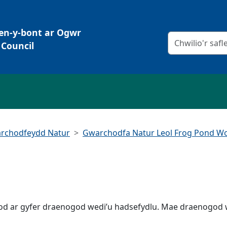
Pen-y-bont ar Ogwr
Meini prawf chw
Council
rchodfeydd Natur
Gwarchodfa Natur Leol Frog Pond W
od ar gyfer draenogod wedi’u hadsefydlu. Mae draenogod 