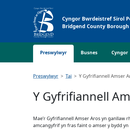
Neidio i'r Prif gynnwys
Cyngor Bwrdeistref Sirol 
Bridgend County Borough 
Preswylwyr
Busnes
Cyngor
Preswylwyr
Tai
Y Gyfrifiannell Amser A
Y Gyfrifiannell A
Mae’r Gyfrifiannell Amser Aros yn ganllaw r
amcangyfrif yn fras faint o amser y bydd yn