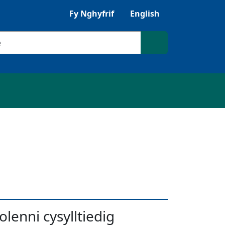
Gwrandewch gyda Browsealoud
Fy Nghyfrif
English
ilio
Chwilio'r safle
olenni cysylltiedig