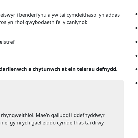
swyr i benderfynu a yw tai cymdeithasol yn addas
ros yn rhoi gwybodaeth fel y canlynol:
eistref
darllenwch a chytunwch at ein telerau defnydd.
 rhyngweithiol. Mae’n galluogi i ddefnyddwyr
yn ei gymryd i gael eiddo cymdeithas tai drwy