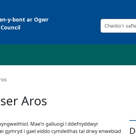
Pen-y-bont ar Ogwr
Meini prawf chw
Council
ros
mser Aros
hyngweithiol. Mae’n galluogi i ddefnyddwyr
D
 ei gymryd i gael eiddo cymdeithas tai drwy enwebiad