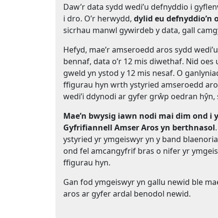
Daw’r data sydd wedi’u defnyddio i gyfl
i dro. O’r herwydd,
dylid eu defnyddio’n 
sicrhau manwl gywirdeb y data, gall cam
Hefyd, mae’r amseroedd aros sydd wedi’u c
bennaf, data o’r 12 mis diwethaf. Nid oe
gweld yn ystod y 12 mis nesaf. O ganlynia
ffigurau hyn wrth ystyried amseroedd aro
wedi’i ddynodi ar gyfer grŵp oedran hŷn, 
Mae’n bwysig iawn nodi mai dim ond i 
Gyfrifiannell Amser Aros yn berthnasol
ystyried yr ymgeiswyr yn y band blaenori
ond fel amcangyfrif bras o nifer yr ymgeis
ffigurau hyn.
Gan fod ymgeiswyr yn gallu newid ble maent
aros ar gyfer ardal benodol newid.