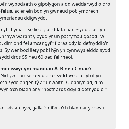
enwi’r wybodaeth o gipolygon a ddiweddarwyd o dro
ofalus
, ac er ein bod yn gwneud pob ymdrech i
gymeriadau ddigwydd.
yfrif yma’n seiliedig ar ddata hanesyddol ac, yn
s unrhyw warant y bydd yr un patrymau gosod i’w
d, dim ond fel amcangyfrif bras ddylid defnyddio’r
s. Sylwer bod llety pobl hŷn yn cynnwys eiddo sydd
sydd dros 55 neu 60 oed fel rheol.
ymgeiswyr ym mandiau A, B neu C mae’r
. Nid yw’r amseroedd aros sydd wedi’u cyfrif yn
aeth sydd angen tŷ ar unwaith. O ganlyniad, dim
wyr o’ch blaen ar y rhestr aros ddylid defnyddio’r
 eisiau byw, gallai’r nifer o’ch blaen ar y rhestr