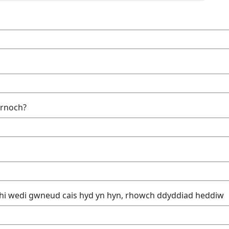
arnoch?
chi wedi gwneud cais hyd yn hyn, rhowch ddyddiad heddiw