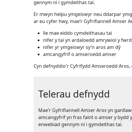
gennym ni i gymdeithas tai.
Er mwyn helpu ymgeiswyr neu ddarpar ymgei
ar eu cyfer hwy, mae’r Gyfrifiannell Amser A
lle mae eiddo cymdeithasau tai
nifer y tai yn ardaloedd amrywiol y fwrd
nifer yr ymgeiswyr sy’n aros am dŷ
amcangyfrif o amseroedd amser
Cyn defnyddio'r Cyfrifydd Amseroedd Aros,
Telerau defnydd
Mae’r Gyfrifiannell Amser Aros yn ganllaw
amcangyfrif yn fras faint o amser y bydd 
enwebiad gennym ni i gymdeithas tai.