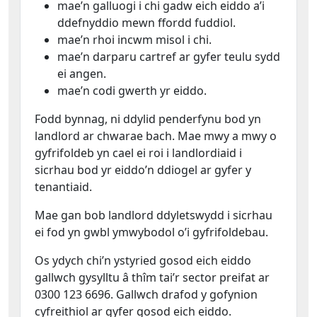
mae’n galluogi i chi gadw eich eiddo a’i
ddefnyddio mewn ffordd fuddiol.
mae’n rhoi incwm misol i chi.
mae’n darparu cartref ar gyfer teulu sydd
ei angen.
mae’n codi gwerth yr eiddo.
Fodd bynnag, ni ddylid penderfynu bod yn
landlord ar chwarae bach. Mae mwy a mwy o
gyfrifoldeb yn cael ei roi i landlordiaid i
sicrhau bod yr eiddo’n ddiogel ar gyfer y
tenantiaid.
Mae gan bob landlord ddyletswydd i sicrhau
ei fod yn gwbl ymwybodol o’i gyfrifoldebau.
Os ydych chi’n ystyried gosod eich eiddo
gallwch gysylltu â thîm tai’r sector preifat ar
0300 123 6696. Gallwch drafod y gofynion
cyfreithiol ar gyfer gosod eich eiddo.