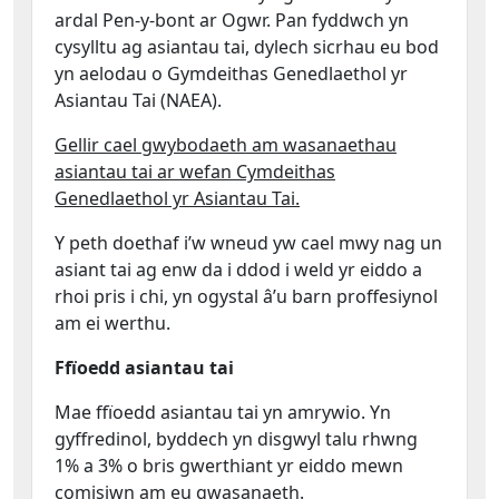
ardal Pen-y-bont ar Ogwr. Pan fyddwch yn
cysylltu ag asiantau tai, dylech sicrhau eu bod
yn aelodau o Gymdeithas Genedlaethol yr
Asiantau Tai (NAEA).
Gellir cael gwybodaeth am wasanaethau
asiantau tai ar wefan Cymdeithas
Genedlaethol yr Asiantau Tai.
Y peth doethaf i’w wneud yw cael mwy nag un
asiant tai ag enw da i ddod i weld yr eiddo a
rhoi pris i chi, yn ogystal â’u barn proffesiynol
am ei werthu.
Ffïoedd asiantau tai
Mae ffïoedd asiantau tai yn amrywio. Yn
gyffredinol, byddech yn disgwyl talu rhwng
1% a 3% o bris gwerthiant yr eiddo mewn
comisiwn am eu gwasanaeth.