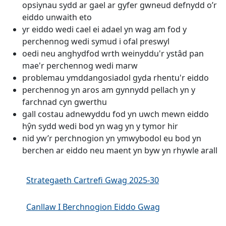
opsiynau sydd ar gael ar gyfer gwneud defnydd o’r
eiddo unwaith eto
yr eiddo wedi cael ei adael yn wag am fod y
perchennog wedi symud i ofal preswyl
oedi neu anghydfod wrth weinyddu'r ystâd pan
mae'r perchennog wedi marw
problemau ymddangosiadol gyda rhentu'r eiddo
perchennog yn aros am gynnydd pellach yn y
farchnad cyn gwerthu
gall costau adnewyddu fod yn uwch mewn eiddo
hŷn sydd wedi bod yn wag yn y tymor hir
nid yw’r perchnogion yn ymwybodol eu bod yn
berchen ar eiddo neu maent yn byw yn rhywle arall
Strategaeth Cartrefi Gwag 2025-30
Canllaw I Berchnogion Eiddo Gwag