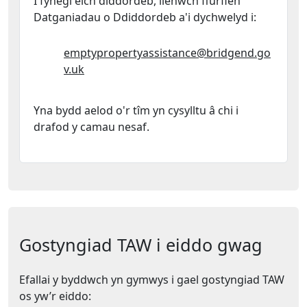
I fynegi eich diddordeb, llenwch ffurflen
Datganiadau o Ddiddordeb a'i dychwelyd i:
Cyfeiriad ebost:
emptypropertyassistance@bridgend.go
v.uk
Yna bydd aelod o'r tîm yn cysylltu â chi i
drafod y camau nesaf.
Gostyngiad TAW i eiddo gwag
Efallai y byddwch yn gymwys i gael gostyngiad TAW
os yw’r eiddo: