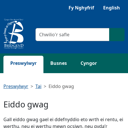
Neidio i'r Prif gynnwys
Gwrandewch gyda Browsealoud
Fy Nghyfrif
English
Meini prawf chwilio
Chwil
Preswylwyr
Busnes
Cyngor
Preswylwyr
Tai
Eiddo gwag
Eiddo gwag
Gall eiddo gwag gael ei ddefnyddio eto wrth ei rentu, ei
werthu, neu ei werthu mewn ocsiwn, neu gyda’r