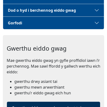
Dod o hyd i berchennog eiddo gwag
Gorfodi
Gwerthu eiddo gwag
Mae gwerthu eiddo gwag yn gyfle proffidiol iawn i’r
perchennog. Mae sawl ffordd y gallwch werthu eich
eiddo:
gwerthu drwy asiant tai
gwerthu mewn arwerthiant
gwerthu’r eiddo gwag eich hun