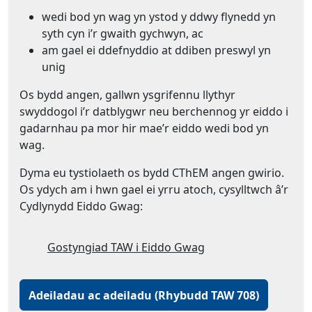
wedi bod yn wag yn ystod y ddwy flynedd yn
syth cyn i’r gwaith gychwyn, ac
am gael ei ddefnyddio at ddiben preswyl yn
unig
Os bydd angen, gallwn ysgrifennu llythyr
swyddogol i’r datblygwr neu berchennog yr eiddo i
gadarnhau pa mor hir mae’r eiddo wedi bod yn
wag.
Dyma eu tystiolaeth os bydd CThEM angen gwirio.
Os ydych am i hwn gael ei yrru atoch, cysylltwch â’r
Cydlynydd Eiddo Gwag:
Gostyngiad TAW i Eiddo Gwag
Adeiladau ac adeiladu (Rhybudd TAW 708)