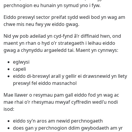
perchnogion eu hunain yn symud yno i fyw.
Eiddo preswyl sector preifat sydd wedi bod yn wag am
chwe mis neu fwy yw eiddo gwag.
Nid yw pob adeilad yn cyd-fynd â’r diffinaid hwn, ond
maent yn rhan o hyd o’r strategaeth i leihau eiddo
gwag a chynyddu argaeledd tai. Maent yn cynnwys:
eglwysi
capeli
eiddo di-breswyl arall y gellir ei drawsnewid yn llety
preswyl fel eiddo masnachol
Mae llawer o resymau pam gall eiddo fod yn wag ac
mae rhai o’r rhesymau mwyaf cyffredin wedi’u nodi
isod:
eiddo sy’n aros am newid perchnogaeth
does gan y perchnogion ddim gwybodaeth am yr