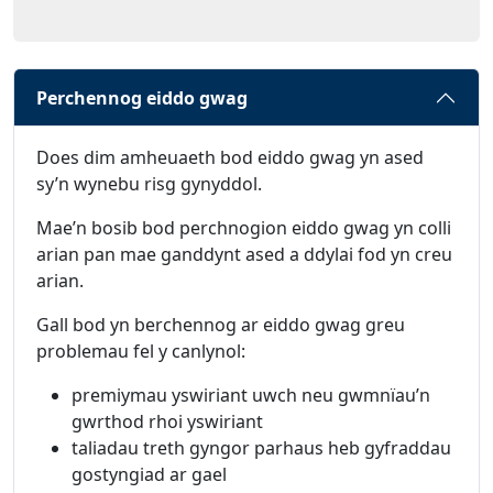
Perchennog eiddo gwag
Does dim amheuaeth bod eiddo gwag yn ased
sy’n wynebu risg gynyddol.
Mae’n bosib bod perchnogion eiddo gwag yn colli
arian pan mae ganddynt ased a ddylai fod yn creu
arian.
Gall bod yn berchennog ar eiddo gwag greu
problemau fel y canlynol:
premiymau yswiriant uwch neu gwmnïau’n
gwrthod rhoi yswiriant
taliadau treth gyngor parhaus heb gyfraddau
gostyngiad ar gael