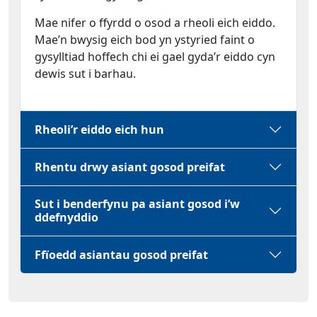
Mae nifer o ffyrdd o osod a rheoli eich eiddo.
Mae’n bwysig eich bod yn ystyried faint o
gysylltiad hoffech chi ei gael gyda’r eiddo cyn
dewis sut i barhau.
Rheoli’r eiddo eich hun
Rhentu drwy asiant gosod preifat
Sut i benderfynu pa asiant gosod i’w
ddefnyddio
Ffïoedd asiantau gosod preifat