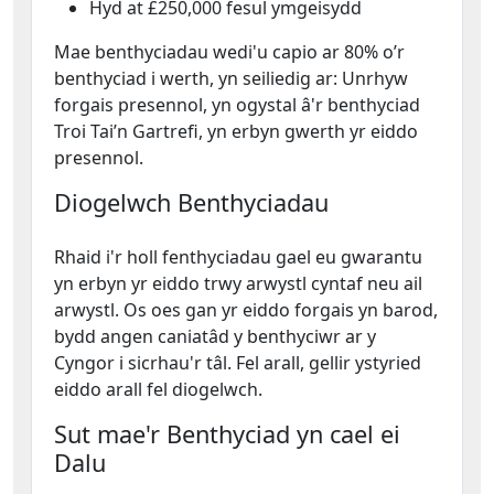
Hyd at £250,000 fesul ymgeisydd
Mae benthyciadau wedi'u capio ar 80% o’r
benthyciad i werth, yn seiliedig ar: Unrhyw
forgais presennol, yn ogystal â'r benthyciad
Troi Tai’n Gartrefi, yn erbyn gwerth yr eiddo
presennol.
Diogelwch Benthyciadau
Rhaid i'r holl fenthyciadau gael eu gwarantu
yn erbyn yr eiddo trwy arwystl cyntaf neu ail
arwystl. Os oes gan yr eiddo forgais yn barod,
bydd angen caniatâd y benthyciwr ar y
Cyngor i sicrhau'r tâl. Fel arall, gellir ystyried
eiddo arall fel diogelwch.
Sut mae'r Benthyciad yn cael ei
Dalu