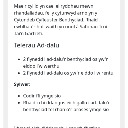
Mae'r cyllid yn cael ei ryddhau mewn
rhandaliadau, fel y cytunwyd arno yn y
Cytundeb Cyfleuster Benthyciad. Rhaid
cwblhau'r holl waith yn unol â Safonau Troi
Tai’n Gartrefi.
Telerau Ad-dalu
2 flynedd i ad-dalu'r benthyciad os yw'r
eiddo i'w werthu
2 flynedd i ad-dalu os yw'r eiddo i'w rentu
Sylwer:
Codir ffi ymgeisio
Rhaid i chi ddangos eich gallu i ad-dalu'r
benthyciad fel rhan o'r broses ymgeisio