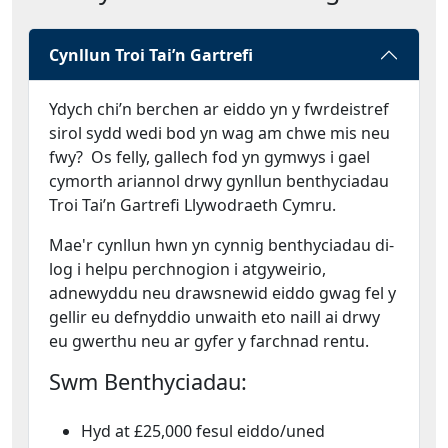
Cynllun Troi Tai’n Gartrefi
Ydych chi’n berchen ar eiddo yn y fwrdeistref
sirol sydd wedi bod yn wag am chwe mis neu
fwy? Os felly, gallech fod yn gymwys i gael
cymorth ariannol drwy gynllun benthyciadau
Troi Tai’n Gartrefi Llywodraeth Cymru.
Mae'r cynllun hwn yn cynnig benthyciadau di-
log i helpu perchnogion i atgyweirio,
adnewyddu neu drawsnewid eiddo gwag fel y
gellir eu defnyddio unwaith eto naill ai drwy
eu gwerthu neu ar gyfer y farchnad rentu.
Swm Benthyciadau:
Hyd at £25,000 fesul eiddo/uned