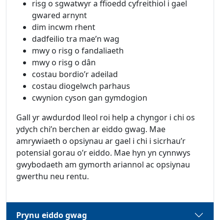
risg o sgwatwyr a ffïoedd cyfreithiol i gael
gwared arnynt
dim incwm rhent
dadfeilio tra mae’n wag
mwy o risg o fandaliaeth
mwy o risg o dân
costau bordio’r adeilad
costau diogelwch parhaus
cwynion cyson gan gymdogion
Gall yr awdurdod lleol roi help a chyngor i chi os
ydych chi’n berchen ar eiddo gwag. Mae
amrywiaeth o opsiynau ar gael i chi i sicrhau’r
potensial gorau o’r eiddo. Mae hyn yn cynnwys
gwybodaeth am gymorth ariannol ac opsiynau
gwerthu neu rentu.
Prynu eiddo gwag