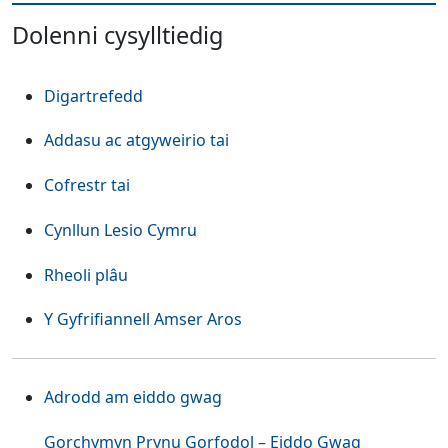
Dolenni cysylltiedig
Digartrefedd
Addasu ac atgyweirio tai
Cofrestr tai
Cynllun Lesio Cymru
Rheoli plâu
Y Gyfrifiannell Amser Aros
Adrodd am eiddo gwag
Gorchymyn Prynu Gorfodol – Eiddo Gwag