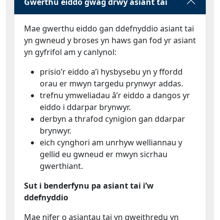
Gwerthu eiddo gwag drwy asiant tai
Mae gwerthu eiddo gan ddefnyddio asiant tai
yn gwneud y broses yn haws gan fod yr asiant
yn gyfrifol am y canlynol:
prisio’r eiddo a’i hysbysebu yn y ffordd
orau er mwyn targedu prynwyr addas.
trefnu ymweliadau â’r eiddo a dangos yr
eiddo i ddarpar brynwyr.
derbyn a thrafod cynigion gan ddarpar
brynwyr.
eich cynghori am unrhyw welliannau y
gellid eu gwneud er mwyn sicrhau
gwerthiant.
Sut i benderfynu pa asiant tai i’w
ddefnyddio
Mae nifer o asiantau tai yn gweithredu yn