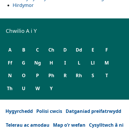
Hirdymor
Chwilio A i Y
A
B
C
Ch
D
Dd
E
F
Ff
G
Ng
H
I
L
Ll
M
N
O
P
Ph
R
Rh
S
T
Th
U
W
Y
Hygyrchedd
Polisi cwcis
Datganiad preifatrwydd
Telerau ac amodau
Map o’r wefan
Cysylltwch â ni