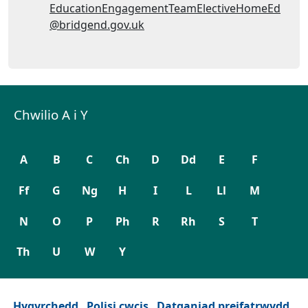
Cyfeiriad ebost:
EducationEngagementTeamElectiveHomeEd
@bridgend.gov.uk
Chwilio A i Y
A
B
C
Ch
D
Dd
E
F
Ff
G
Ng
H
I
L
Ll
M
N
O
P
Ph
R
Rh
S
T
Th
U
W
Y
Hygyrchedd
Polisi cwcis
Datganiad preifatrwydd