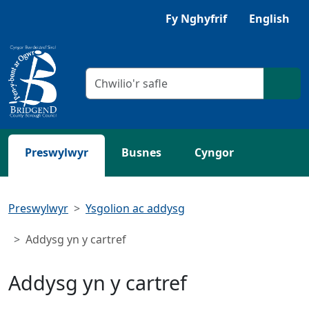
Neidio i'r Prif gynnwys
Gwrandewch gyda Browsealoud
Fy Nghyfrif
English
Meini prawf chwilio
Chwil
Preswylwyr
Busnes
Cyngor
Preswylwyr
Ysgolion ac addysg
Addysg yn y cartref
Addysg yn y cartref