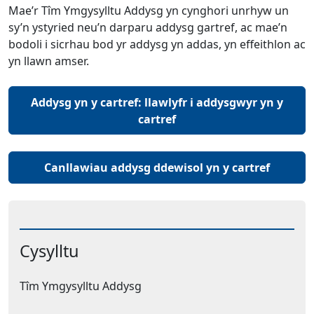
Mae’r Tîm Ymgysylltu Addysg yn cynghori unrhyw un
sy’n ystyried neu’n darparu addysg gartref, ac mae’n
bodoli i sicrhau bod yr addysg yn addas, yn effeithlon ac
yn llawn amser.
Addysg yn y cartref: llawlyfr i addysgwyr yn y
cartref
Canllawiau addysg ddewisol yn y cartref
Cysylltu
Tîm Ymgysylltu Addysg