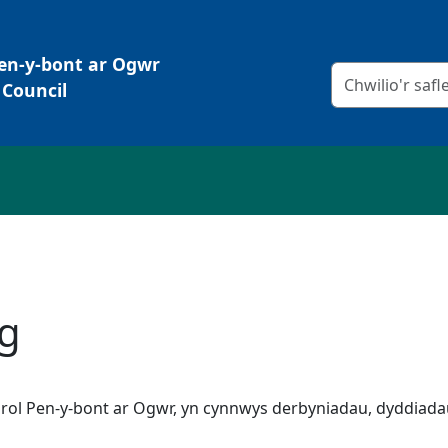
Pen-y-bont ar Ogwr
Meini prawf chw
Council
sg
ol Pen-y-bont ar Ogwr, yn cynnwys derbyniadau, dyddiada