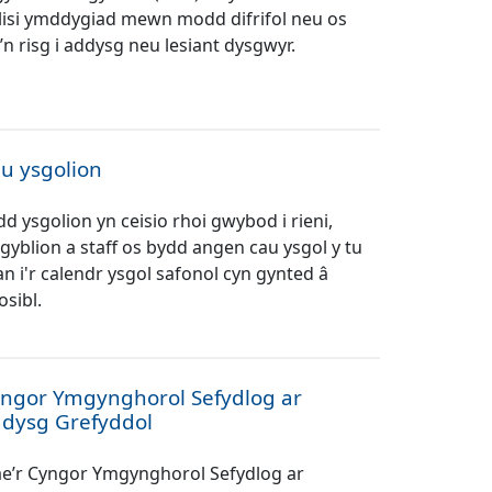
lisi ymddygiad mewn modd difrifol neu os
’n risg i addysg neu lesiant dysgwyr.
u ysgolion
dd ysgolion yn ceisio rhoi gwybod i rieni,
sgyblion a staff os bydd angen cau ysgol y tu
an i'r calendr ysgol safonol cyn gynted â
osibl.
ngor Ymgynghorol Sefydlog ar
dysg Grefyddol
e’r Cyngor Ymgynghorol Sefydlog ar