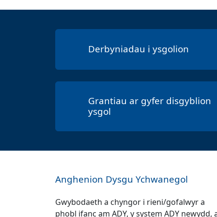
Derbyniadau i ysgolion
Grantiau ar gyfer disgyblion
ysgol
Anghenion Dysgu Ychwanegol
Gwybodaeth a chyngor i rieni/gofalwyr a
phobl ifanc am ADY, y system ADY newydd, a