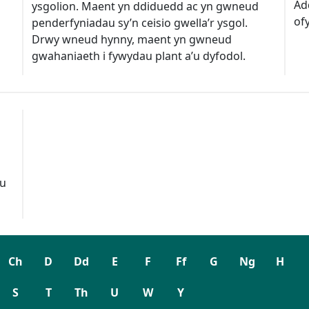
Ad
ysgolion. Maent yn ddiduedd ac yn gwneud
of
penderfyniadau sy’n ceisio gwella’r ysgol.
Drwy wneud hynny, maent yn gwneud
gwahaniaeth i fywydau plant a’u dyfodol.
au
Ch
D
Dd
E
F
Ff
G
Ng
H
S
T
Th
U
W
Y