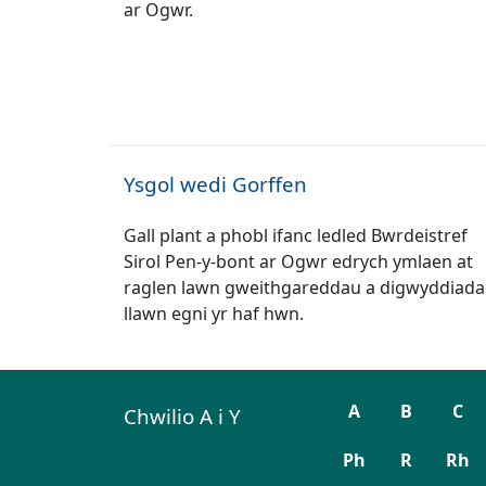
ar Ogwr.
Ysgol wedi Gorffen
Gall plant a phobl ifanc ledled Bwrdeistref
Sirol Pen-y-bont ar Ogwr edrych ymlaen at
raglen lawn gweithgareddau a digwyddiad
llawn egni yr haf hwn.
A
B
C
Chwilio A i Y
Ph
R
Rh