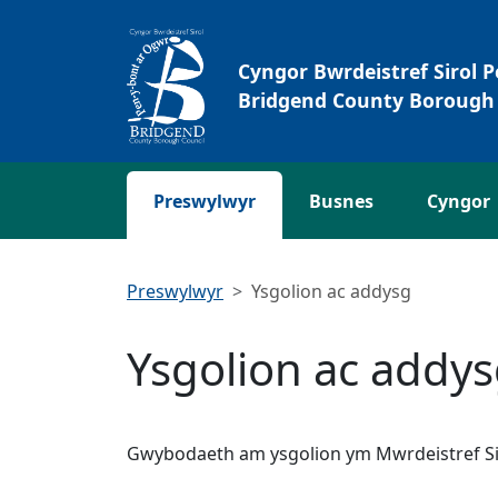
Neidio i'r Prif gynnwys
Cyngor Bwrdeistref Sirol 
Bridgend County Borough 
Preswylwyr
Busnes
Cyngor
Preswylwyr
Ysgolion ac addysg
Ysgolion ac addy
Gwybodaeth am ysgolion ym Mwrdeistref Sir