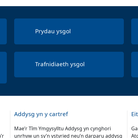
Prydau ysgol
Trafnidiaeth ysgol
Addysg yn y cartref
Ei
Mae’r Tîm Ymgysylltu Addysg yn cynghori
Ga
’r
unrhyw un sy’n ystyried neu’n darparu addysg
At