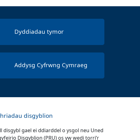
Dyddiadau tymor
Addysg Cyfrwng Cymraeg
thriadau disgyblion
ll disgybl gael ei ddiarddel o ysgol neu Uned
gyfeirio Disgyblion (PRU) os yw wedi torri’r