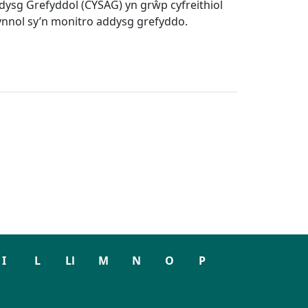
dysg Grefyddol (CYSAG) yn grŵp cyfreithiol
ynnol sy’n monitro addysg grefyddo.
I
L
Ll
M
N
O
P