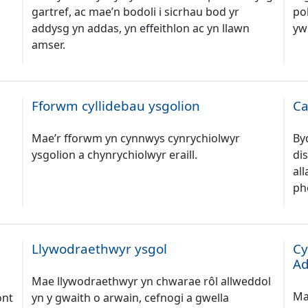
gartref, ac mae’n bodoli i sicrhau bod yr
po
addysg yn addas, yn effeithlon ac yn llawn
yw
amser.
Fforwm cyllidebau ysgolion
Ca
Mae’r fforwm yn cynnwys cynrychiolwyr
By
ysgolion a chynrychiolwyr eraill.
di
all
ph
Llywodraethwyr ysgol
Cy
Ad
Mae llywodraethwyr yn chwarae rôl allweddol
Ma
ont
yn y gwaith o arwain, cefnogi a gwella