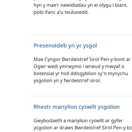
hyn y mae’r newidiadau yn ei olygu i blant,
pobl ifanc a’u teuluoedd.
Presenoldeb yn yr ysgol
Mae Cyngor Bwrdeistref Sirol Pen-y-bont ar
Ogwr wedi ymrwymo i wneud y mwyaf o
botensial yr holl ddisgyblion sy'n mynychu
ysgolion yn y fwrdeistref sirol.
Rhestr manylion cyswllt ysgolion
Gwybodaeth a manylion cyswllt ar gyfer
ysgolion ar draws Bwrdeistref Sirol Pen-y-b