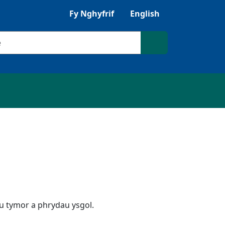
Gwrandewch gyda Browsealoud
Fy Nghyfrif
English
ilio
Chwilio'r safle
u tymor a phrydau ysgol.