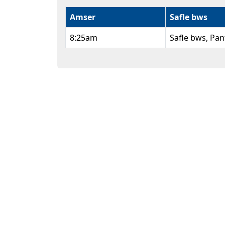
Amser
Safle bws
8:25am
Safle bws, Pan