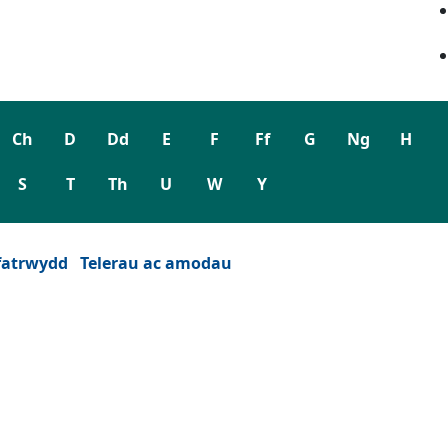
Ch
D
Dd
E
F
Ff
G
Ng
H
S
T
Th
U
W
Y
fatrwydd
Telerau ac amodau
wydd)
est newydd)
eu ffenest newydd)
 tab neu ffenest newydd)