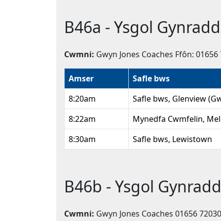
B46a - Ysgol Gynra
Cwmni:
Gwyn Jones Coaches Ffôn: 01656
Amser
Safle bws
8:20am
Safle bws, Glenview (Gw
8:22am
Mynedfa Cwmfelin, Mel
8:30am
Safle bws, Lewistown
B46b - Ysgol Gynra
Cwmni:
Gwyn Jones Coaches 01656 7203