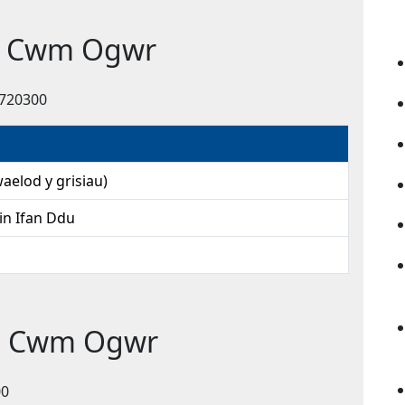
dd Cwm Ogwr
 720300
aelod y grisiau)
in Ifan Ddu
dd Cwm Ogwr
00