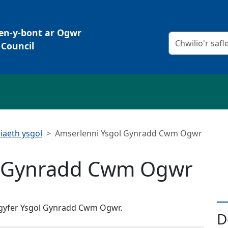
Pen-y-bont ar Ogwr
Meini prawf chw
Council
iaeth ysgol
Amserlenni Ysgol Gynradd Cwm Ogwr
l Gynradd Cwm Ogwr
r gyfer Ysgol Gynradd Cwm Ogwr.
D