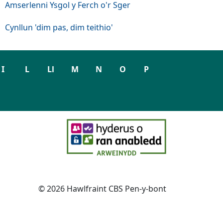
Amserlenni Ysgol y Ferch o'r Sger
Cynllun 'dim pas, dim teithio'
I
L
Ll
M
N
O
P
© 2026 Hawlfraint CBS Pen-y-bont