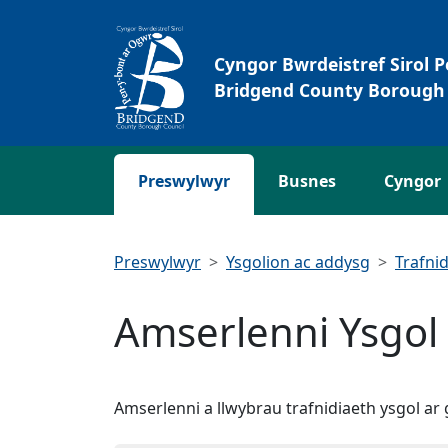
Neidio i'r Prif gynnwys
Cyngor Bwrdeistref Sirol 
Bridgend County Borough 
Preswylwyr
Busnes
Cyngor
Preswylwyr
Ysgolion ac addysg
Trafnid
Amserlenni Ysgo
Amserlenni a llwybrau trafnidiaeth ysgol a