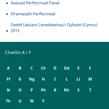
Asesiad Perfformiad Panel
Fframwaith Perfformiad
Deddf Llesiant Cenedlaethau’r Dyfodol (Cymru)
2015
Chwilio A i Y
A
B
C
Ch
D
Dd
E
F
Ff
G
Ng
H
I
L
Ll
M
N
O
P
Ph
R
Rh
S
T
Th
U
W
Y