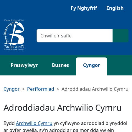
Neidio i'r Prif gynnwys
Gwrandewch gyda Browsealoud
Fy Nghyfrif
English
Meini prawf chwilio
Chwil
Preswylwyr
Busnes
Cyngor
Cyngor
Perfformiad
Adroddiadau Archwilio Cymru
Adroddiadau Archwilio Cymru
Bydd
Archwilio Cymru
yn cyflwyno adroddiad blynyddol
ar gyfer gwella, sy’n adrodd ar pa mor dda yw ein