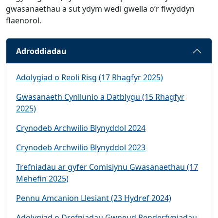
gwasanaethau a sut ydym wedi gwella o’r flwyddyn
flaenorol.
Adroddiadau
Adolygiad o Reoli Risg (17 Rhagfyr 2025)
Gwasanaeth Cynllunio a Datblygu (15 Rhagfyr
2025)
Crynodeb Archwilio Blynyddol 2024
Crynodeb Archwilio Blynyddol 2023
Trefniadau ar gyfer Comisiynu Gwasanaethau (17
Mehefin 2025)
Pennu Amcanion Llesiant (23 Hydref 2024)
Adolygiad o Drefniadau Gwneud Penderfyniadau