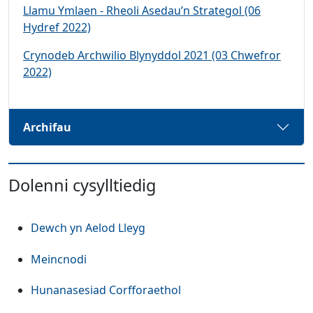
Llamu Ymlaen - Rheoli Asedau’n Strategol (06
Hydref 2022)
Crynodeb Archwilio Blynyddol 2021 (03 Chwefror
2022)
Archifau
Dolenni cysylltiedig
Dewch yn Aelod Lleyg
Meincnodi
Hunanasesiad Corfforaethol