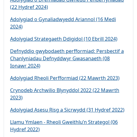
(22 Hydref 2024)
Adolygiad o Gynaliadwyedd Ariannol (16 Medi
2024)
Adolygiad Strategaeth Ddigidol (10 Ebrill 2024)
Defnyddio gwybodaeth perfformiad: Persbectif a
Chanlyniadau Defnyddwyr Gwasanaeth (08
Ionawr 2024)
Adolygiad Rheoli Perfformiad (22 Mawrth 2023)
Crynodeb Archwilio Blynyddol 2022 (22 Mawrth
2023)
Adolygiad Asesu Risg a Sicrwydd (31 Hydref 2022)
Llamu Ymlaen - Rheoli Gweithlu’n Strategol (06
Hydref 2022)