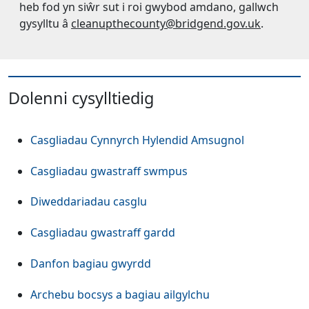
heb fod yn siŵr sut i roi gwybod amdano, gallwch
gysylltu â
cleanupthecounty@bridgend.gov.uk
.
Dolenni cysylltiedig
Casgliadau Cynnyrch Hylendid Amsugnol
Casgliadau gwastraff swmpus
Diweddariadau casglu
Casgliadau gwastraff gardd
Danfon bagiau gwyrdd
Archebu bocsys a bagiau ailgylchu