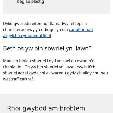
bagiau plastig
Dylid gwaredu eitemau fflamadwy fel fêps a
chanisterau nwy yn ddiogel yn ein
canolfannau
ailgylchu cymunedol lleol
Beth os yw bin sbwriel yn llawn?
Mae ein biniau sbwriel i gyd yn cael eu gwagio'n
rheolaidd. Os yw bin sbwriel yn llawn, ewch â'ch
sbwriel adref gyda chi a'i waredu gyda'ch ailgylchu neu
wastraff cartref.
Rhoi gwybod am broblem