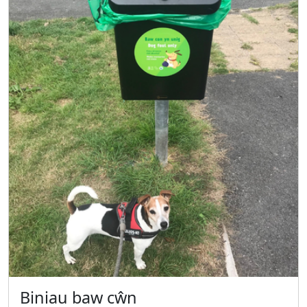
Biniau baw cŵn