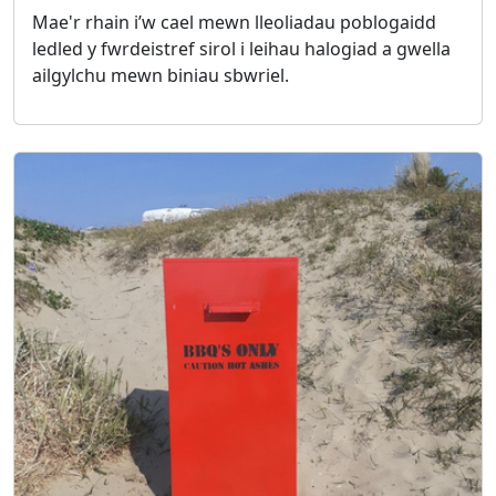
Mae'r rhain i’w cael mewn lleoliadau poblogaidd
ledled y fwrdeistref sirol i leihau halogiad a gwella
ailgylchu mewn biniau sbwriel.