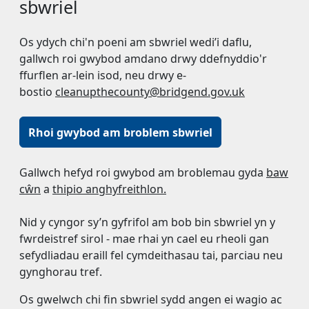
sbwriel
Os ydych chi'n poeni am sbwriel wedi’i daflu,
gallwch roi gwybod amdano drwy ddefnyddio'r
ffurflen ar-lein isod, neu drwy e-
bostio
cleanupthecounty@bridgend.gov.uk
Rhoi gwybod am broblem sbwriel
Gallwch hefyd roi gwybod am broblemau gyda
baw
cŵn
a
thipio anghyfreithlon.
Nid y cyngor sy’n gyfrifol am bob bin sbwriel yn y
fwrdeistref sirol - mae rhai yn cael eu rheoli gan
sefydliadau eraill fel cymdeithasau tai, parciau neu
gynghorau tref.
Os gwelwch chi fin sbwriel sydd angen ei wagio ac