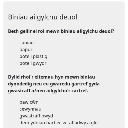
Biniau ailgylchu deuol
Beth gellir ei roi mewn biniau ailgylchu deuol?
caniau
papur
poteli plastig
poteli gwydr
Dylid rhoi'r eitemau hyn mewn biniau
dynodedig neu eu gwaredu gartref gyda
gwastraff a/neu ailgylchu’r cartref.
baw cŵn
cewynnau
gwastraff bwyd
deunyddiau barbeciw tafladwy a glo