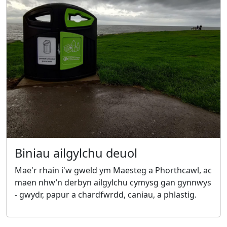
Biniau ailgylchu deuol
Mae'r rhain i'w gweld ym Maesteg a Phorthcawl, ac
maen nhw’n derbyn ailgylchu cymysg gan gynnwys
- gwydr, papur a chardfwrdd, caniau, a phlastig.