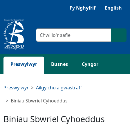
Neidio i'r Prif gynnwys
Gwrandewch gyda Browsealoud
Fy Nghyfrif
English
Meini prawf chwilio
Chwil
Preswylwyr
Busnes
Cyngor
Preswylwyr
Ailgylchu a gwastraff
Biniau Sbwriel Cyhoeddus
Biniau Sbwriel Cyhoeddus