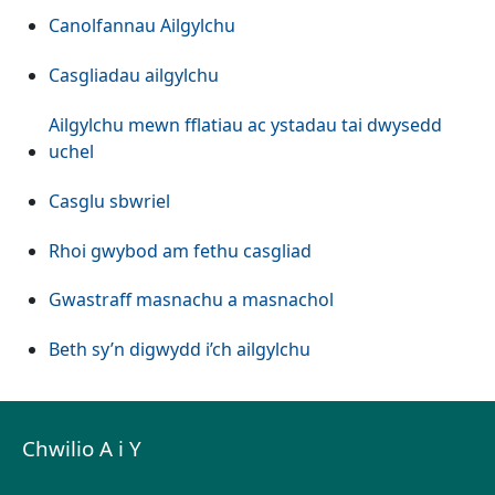
Canolfannau Ailgylchu
Casgliadau ailgylchu
Ailgylchu mewn fflatiau ac ystadau tai dwysedd
uchel
Casglu sbwriel
Rhoi gwybod am fethu casgliad
Gwastraff masnachu a masnachol
Beth sy’n digwydd i’ch ailgylchu
Chwilio A i Y