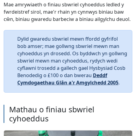
Mae amrywiaeth o finiau sbwriel cyhoeddus ledled y
fwrdeistref sirol, mae'r rhain yn cynnwys biniau baw
cŵn, biniau gwaredu barbeciw a biniau ailgylchu deuol.
Dylid gwaredu sbwriel mewn ffordd gyfrifol
bob amser; mae gollwng sbwriel mewn man
cyhoeddus yn drosedd.
Os byddwch yn gollwng
sbwriel mewn man cyhoeddus, rydych wedi
cyflawni trosedd a gallech gael Hysbysiad Cosb
Benodedig o £100 o dan bwerau
Deddf
Cymdogaethau Glân a'r Amgylchedd 2005
.
Mathau o finiau sbwriel
cyhoeddus