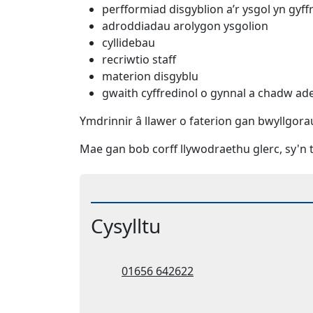
perfformiad disgyblion a’r ysgol yn gyff
adroddiadau arolygon ysgolion
cyllidebau
recriwtio staff
materion disgyblu
gwaith cyffredinol o gynnal a chadw ade
Ymdrinnir â llawer o faterion gan bwyllgora
Mae gan bob corff llywodraethu glerc, sy'n 
Cysylltu
Ffôn:
01656 642622