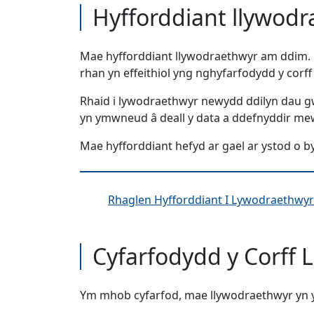
Hyfforddiant llywod
Mae hyfforddiant llywodraethwyr am ddim. Ma
rhan yn effeithiol yng nghyfarfodydd y corff
Rhaid i lywodraethwyr newydd ddilyn dau gwr
yn ymwneud â deall y data a ddefnyddir mewn
Mae hyfforddiant hefyd ar gael ar ystod o by
Rhaglen Hyfforddiant I Lywodraethwyr
Cyfarfodydd y Corff 
Ym mhob cyfarfod, mae llywodraethwyr yn ys