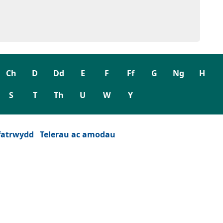
Ch
D
Dd
E
F
Ff
G
Ng
H
S
T
Th
U
W
Y
fatrwydd
Telerau ac amodau
wydd)
est newydd)
eu ffenest newydd)
 tab neu ffenest newydd)