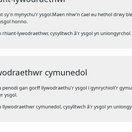
t sy'n mynychu'r ysgol.Maen nhw’n cael eu hethol drwy bleid
 ysgol honno.
hiant-lywodraethwr, cysylltwch â'r ysgol yn uniongyrchol.
lywodraethwr cymunedol
penodi gan gorff llywodraethu'r ysgol i gynrychioli'r gymu
r ysgol.
lywodraethwr cymunedol, cysylltwch â'r ysgol yn uniongy