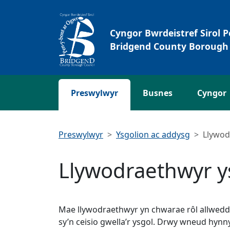
Neidio i'r Prif gynnwys
Cyngor Bwrdeistref Sirol 
Bridgend County Borough 
Preswylwyr
Busnes
Cyngor
Preswylwyr
Ysgolion ac addysg
Llywod
Llywodraethwyr y
Mae llywodraethwyr yn chwarae rôl allweddo
sy’n ceisio gwella’r ysgol. Drwy wneud hyn