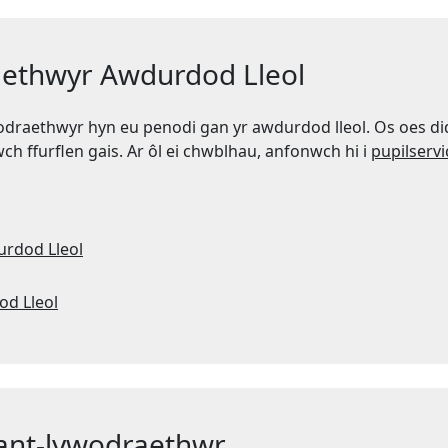
aethwyr Awdurdod Lleol
ywodraethwyr hyn eu penodi gan yr awdurdod lleol. Os oes
h ffurflen gais. Ar ôl ei chwblhau, anfonwch hi i
pupilserv
rdod Lleol
od Lleol
iant-lywodraethwr