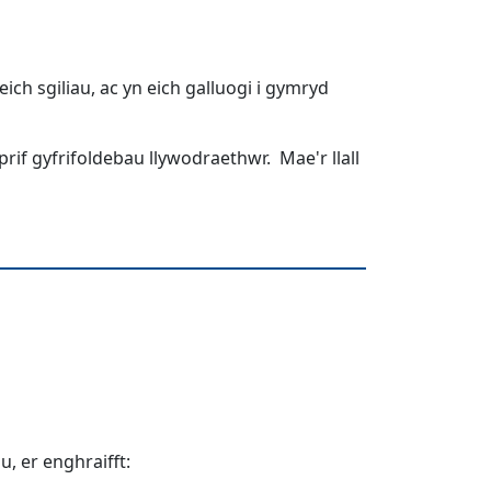
ch sgiliau, ac yn eich galluogi i gymryd
if gyfrifoldebau llywodraethwr. Mae'r llall
, er enghraifft: