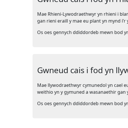
Mae Rhieni-Lywodraethwyr yn rhieni i blan
gan rieni eraill y mae eu plant yn mynd i’r
Os oes gennych ddiddordeb mewn bod yn r
Gwneud cais i fod yn l
Mae llywodraethwyr cymunedol yn cael eu 
weithio yn y gymuned a wasanaethir gan y
Os oes gennych ddiddordeb mewn bod yn l