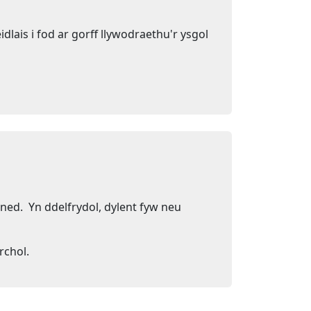
lais i fod ar gorff llywodraethu'r ysgol
ned. Yn ddelfrydol, dylent fyw neu
rchol.