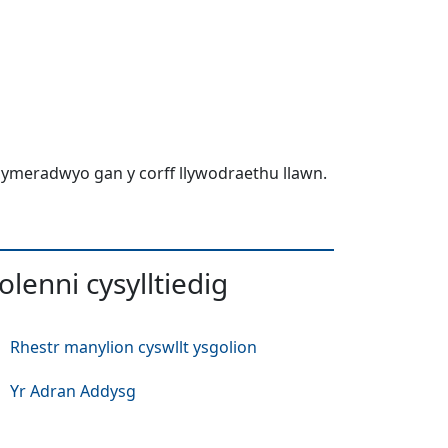
 cymeradwyo gan y corff llywodraethu llawn.
olenni cysylltiedig
Rhestr manylion cyswllt ysgolion
Yr Adran Addysg