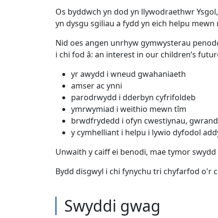
Os byddwch yn dod yn llywodraethwr Ysgol,
yn dysgu sgiliau a fydd yn eich helpu mewn 
Nid oes angen unrhyw gymwysterau penodol 
i chi fod â: an interest in our children’s futur
yr awydd i wneud gwahaniaeth
amser ac ynni
parodrwydd i dderbyn cyfrifoldeb
ymrwymiad i weithio mewn tîm
brwdfrydedd i ofyn cwestiynau, gwrand
y cymhelliant i helpu i lywio dyfodol a
Unwaith y caiff ei benodi, mae tymor swydd
Bydd disgwyl i chi fynychu tri chyfarfod o'r
Swyddi gwag