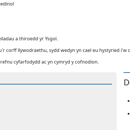
redinol
iladau a thiroedd yr Ysgol.
u'r corff llywodraethu, sydd wedyn yn cael eu hystyried i'w
trefnu cyfarfodydd ac yn cymryd y cofnodion.
D