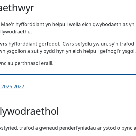
raethwyr
e'r hyfforddiant yn helpu i wella eich gwybodaeth as yn ei
 llywodraethu.
s hyfforddiant gorfodol. Cwrs sefydlu yw un, sy’n trafod pr
 ysgolion a sut y bydd hyn yn eich helpu i gefnogi'r ysgol.
nciau perthnasol eraill.
 2026 2027
Llywodraethol
tyried, trafod a gwneud penderfyniadau ar ystod o bynciau