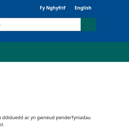
Gwrandewch gyda Browsealoud
Fy Nghyfrif
English
ilio
Chwilio'r safle
 yn ddiduedd ac yn gwneud penderfyniadau
l.