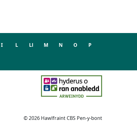
I
L
Ll
M
N
O
P
© 2026 Hawlfraint CBS Pen-y-bont