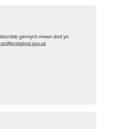
 diddordeb gennych mewn dod yn
ices@bridgend.gov.uk