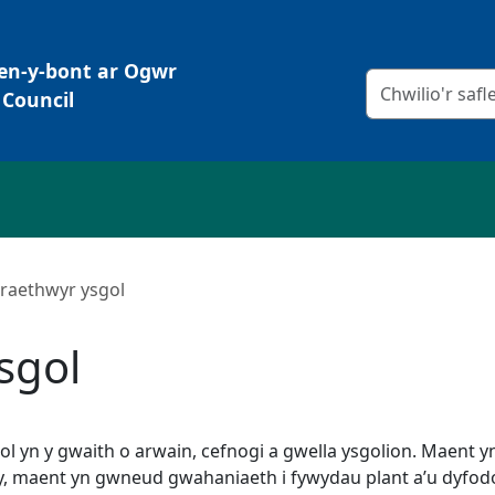
Pen-y-bont ar Ogwr
Meini prawf chw
Council
raethwyr ysgol
sgol
l yn y gwaith o arwain, cefnogi a gwella ysgolion. Maent
ny, maent yn gwneud gwahaniaeth i fywydau plant a’u dyfodo