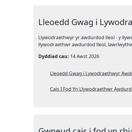
Lleoedd Gwag i Lywodr
Llywodraethwyr yr awdurdod lleol - y ll
llywodraethwr awdurdod lleol, lawrlwythwc
Dyddiad cau:
14 Awst 2026
Lleoedd Gwag i Lywodraethwyr Awdu
Cais I Fod Yn Llywodraethwr Awdurd
Gwneud cais i fod yn rh