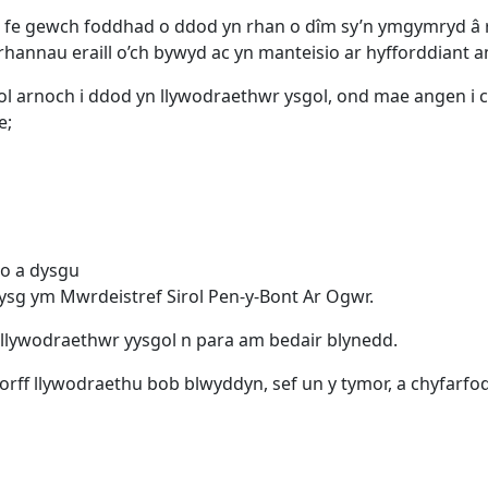
 fe gewch foddhad o ddod yn rhan o dîm sy’n ymgymryd â r
rhannau eraill o’ch bywyd ac yn manteisio ar hyfforddiant 
arnoch i ddod yn llywodraethwr ysgol, ond mae angen i c
e;
o a dysgu
ddysg ym Mwrdeistref Sirol Pen-y-Bont Ar Ogwr.
 llywodraethwr yysgol n para am bedair blynedd.
 corff llywodraethu bob blwyddyn, sef un y tymor, a chyfarf