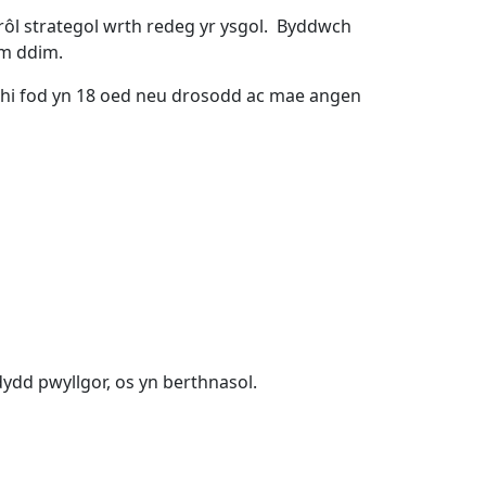
ôl strategol wrth redeg yr ysgol. Byddwch
am ddim.
hi fod yn 18 oed neu drosodd ac mae angen
odydd pwyllgor, os yn berthnasol.