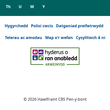
Th
U
W
Y
Hygyrchedd
Polisi cwcis
Datganiad preifatrwydd
Telerau ac amodau
Map o’r wefan
Cysylltwch â ni
Facebook
(Yn agor mewn tab neu ffenest n
YouTube
(Yn agor mewn tab neu ffe
Instagram
(Yn agor mewn tab n
Twitter
(Yn agor mewn
© 2026 Hawlfraint CBS Pen-y-bont