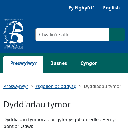
Neidio i'r Prif gynnwys
Gwrandewch gyda Browsealoud
Fy Nghyfrif
English
Meini prawf chwilio
Chwil
Preswylwyr
Busnes
Cyngor
Preswylwyr
Ysgolion ac addysg
Dyddiadau tymor
Dyddiadau tymor
Dyddiadau tymhorau ar gyfer ysgolion ledled Pen-y-
bont ar Ogwr.