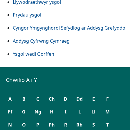
Llywodraethwyr ysgol
Prydau ysgol
Cyngor Ymgynghorol Sefydlog ar Addysg Grefyddol
Addysg Cyfrwng Cymraeg
Ysgol wedi Gorffen
Chwilio A i Y
A
B
C
Ch
D
Dd
E
F
Ff
G
Ng
H
I
L
Ll
M
N
O
P
Ph
R
Rh
S
T