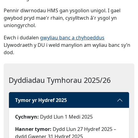
Pennir diwrnodau HMS gan ysgolion unigol. I gael
gwybod pryd mae'r rhain, cysylltwch â'r ysgol yn
uniongyrchol.
(Yn agor mewn
Ewch i dudalen
gwyliau banc a chyhoeddus
Llywodraeth y DU i weld manylion am wyliau banc sy’n
dod.
Dyddiadau Tymhorau 2025/26
Tymor yr Hydref 2025
Cychwyn:
Dydd Llun 1 Medi 2025
Hanner tymor:
Dydd Llun 27 Hydref 2025 –
dydd Gwener 31 Hydref 2025