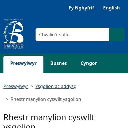
Neidio i'r Prif gynnwys
Gwrandewch gyda Browsealoud
Fy Nghyfrif
English
Meini prawf chwilio
Chwil
Preswylwyr
Busnes
Cyngor
Preswylwyr
Ysgolion ac addysg
Rhestr manylion cyswllt ysgolion
Rhestr manylion cyswllt
ysgolion