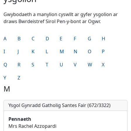
Gwybodaeth a manylion cyswllt ar gyfer ysgolion ar
draws Bwrdeistref Sirol Pen-y-bont ar Ogwr.
A
B
C
D
E
F
G
H
I
J
K
L
M
N
O
P
Q
R
S
T
U
V
W
X
Y
Z
M
Ysgol Gynradd Gatholig Santes Fair (672/3322)
Pennaeth
Mrs Rachel Azzopardi