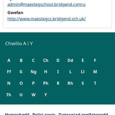
admin@maestegschool.bridgend.cymru
Gwefan
http://www.maestegcs.bridgend.sch.uk/
Chwilio A i Y
A
B
C
Ch
D
Dd
E
F
Ff
G
Ng
H
I
L
Ll
M
N
O
P
Ph
R
Rh
S
T
Th
U
W
Y
Hygyrchedd
Polisi cwcis
Datganiad preifatrwydd