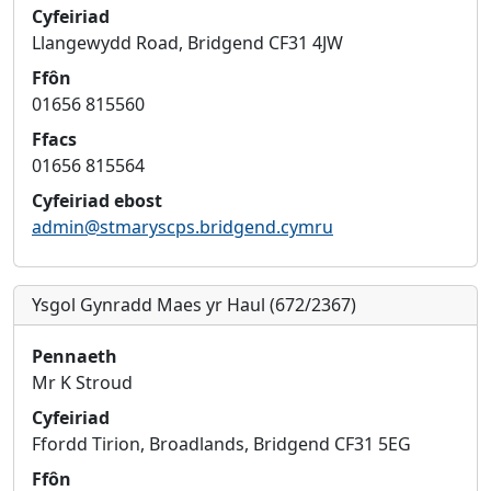
Cyfeiriad
Llangewydd Road, Bridgend CF31 4JW
Ffôn
01656 815560
Ffacs
01656 815564
Cyfeiriad ebost
admin@stmaryscps.bridgend.cymru
Ysgol Gynradd Maes yr Haul (672/2367)
Pennaeth
Mr K Stroud
Cyfeiriad
Ffordd Tirion, Broadlands, Bridgend CF31 5EG
Ffôn