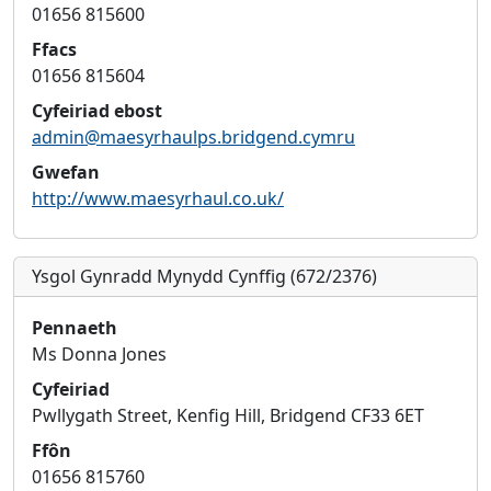
01656 815600
Ffacs
01656 815604
Cyfeiriad ebost
admin@maesyrhaulps.bridgend.cymru
Gwefan
http://www.maesyrhaul.co.uk/
Ysgol Gynradd Mynydd Cynffig (672/2376)
Pennaeth
Ms Donna Jones
Cyfeiriad
Pwllygath Street, Kenfig Hill, Bridgend CF33 6ET
Ffôn
01656 815760